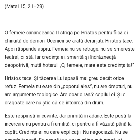
(Matei 15, 21–28)
O femeie cananeeancă Îl strigă pe Hristos pentru fiica ei
chinuită de demon. Ucenicii se arată deranjați. Hristos tace.
Apoi răspunde aspru. Femeia nu se retrage, nu se smerește
teatral, ci stă. Iar credința ei, smerită și îndrăzneață
deopotrivă, mută hotarul: „O, femeie, mare este credința ta!”
Hristos tace. Și tăcerea Lui apasă mai greu decât orice
refuz. Femeia nu este din „poporul ales”, nu are drepturi, nu
are argumente teologice. Are doar o rană: copilul ei. Și o
dragoste care nu știe să se întoarcă din drum.
Este respinsă în cuvinte, dar primită în adânc. Este pusă la
încercare nu pentru a fi umilită, ci pentru a fi văzută până la
capăt. Credința ei nu cere explicații. Nu negociază. Nu se