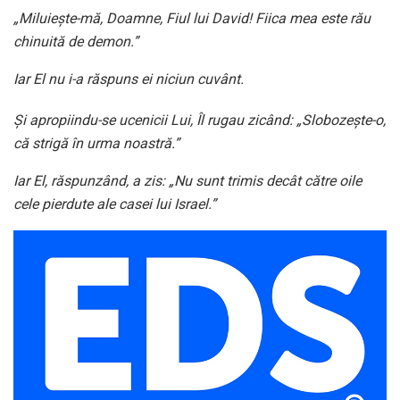
„Miluiește-mă, Doamne, Fiul lui David! Fiica mea este rău
chinuită de demon.”
Iar El nu i-a răspuns ei niciun cuvânt.
Și apropiindu-se ucenicii Lui, Îl rugau zicând: „Slobozește-o,
că strigă în urma noastră.”
Iar El, răspunzând, a zis: „Nu sunt trimis decât către oile
cele pierdute ale casei lui Israel.”