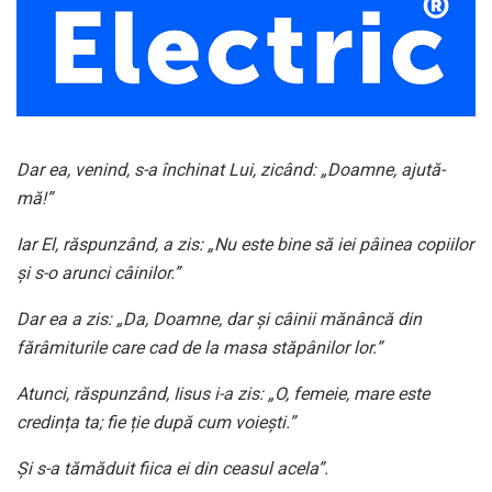
Dar ea, venind, s-a închinat Lui, zicând: „Doamne, ajută-
mă!”
Iar El, răspunzând, a zis: „Nu este bine să iei pâinea copiilor
și s-o arunci câinilor.”
Dar ea a zis: „Da, Doamne, dar și câinii mănâncă din
fărâmiturile care cad de la masa stăpânilor lor.”
Atunci, răspunzând, Iisus i-a zis: „O, femeie, mare este
credința ta; fie ție după cum voiești.”
Și s-a tămăduit fiica ei din ceasul acela”.