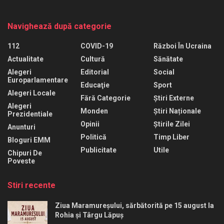
Navighează după categorie
112
COVID-19
Război În Ucraina
Actualitate
Cultură
Sănătate
Alegeri
Editorial
Social
Europarlamentare
Educaţie
Sport
Alegeri Locale
Fără Categorie
Știri Externe
Alegeri
Monden
Știri Naționale
Prezidentiale
Opinii
Știrile Zilei
Anunturi
Politică
Timp Liber
Bloguri EMM
Publicitate
Utile
Chipuri De
Poveste
Stiri recente
Ziua Maramureșului, sărbătorită pe 15 august la
Rohia și Târgu Lăpuș