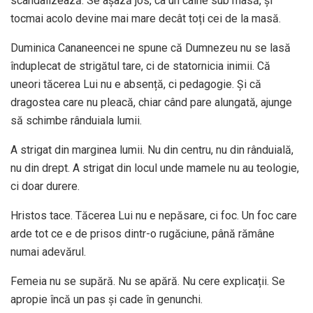
scandalizează. Se așază jos, ca un câine sub masă, și
tocmai acolo devine mai mare decât toți cei de la masă.
Duminica Cananeencei ne spune că Dumnezeu nu se lasă
înduplecat de strigătul tare, ci de statornicia inimii. Că
uneori tăcerea Lui nu e absență, ci pedagogie. Și că
dragostea care nu pleacă, chiar când pare alungată, ajunge
să schimbe rânduiala lumii.
A strigat din marginea lumii. Nu din centru, nu din rânduială,
nu din drept. A strigat din locul unde mamele nu au teologie,
ci doar durere.
Hristos tace. Tăcerea Lui nu e nepăsare, ci foc. Un foc care
arde tot ce e de prisos dintr-o rugăciune, până rămâne
numai adevărul.
Femeia nu se supără. Nu se apără. Nu cere explicații. Se
apropie încă un pas și cade în genunchi.