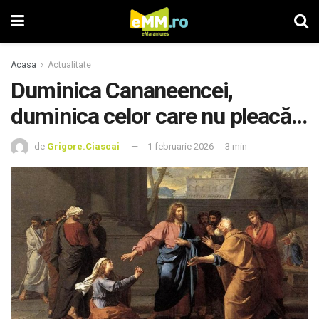
Acasa
Actualitate
Duminica Cananeencei,
duminica celor care nu pleacă…
de
Grigore.Ciascai
1 februarie 2026
3 min