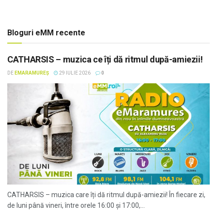
Bloguri eMM recente
CATHARSIS – muzica ce îți dă ritmul după-amiezii!
DE
EMARAMUREȘ
29 IULIE 2026
0
CATHARSIS – muzica care îți dă ritmul după-amiezii! În fiecare zi,
de luni până vineri, între orele 16:00 și 17:00,...