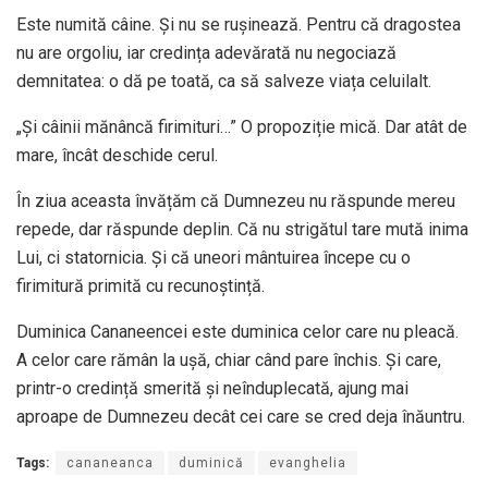
Este numită câine. Și nu se rușinează. Pentru că dragostea
nu are orgoliu, iar credința adevărată nu negociază
demnitatea: o dă pe toată, ca să salveze viața celuilalt.
„Și câinii mănâncă firimituri…” O propoziție mică. Dar atât de
mare, încât deschide cerul.
În ziua aceasta învățăm că Dumnezeu nu răspunde mereu
repede, dar răspunde deplin. Că nu strigătul tare mută inima
Lui, ci statornicia. Și că uneori mântuirea începe cu o
firimitură primită cu recunoștință.
Duminica Cananeencei este duminica celor care nu pleacă.
A celor care rămân la ușă, chiar când pare închis. Și care,
printr-o credință smerită și neînduplecată, ajung mai
aproape de Dumnezeu decât cei care se cred deja înăuntru.
Tags:
cananeanca
duminică
evanghelia