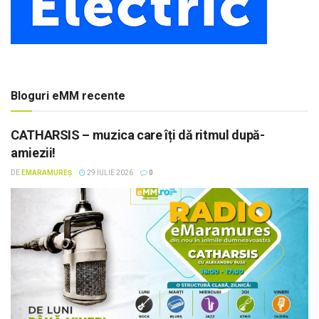
Bloguri eMM recente
CATHARSIS – muzica care îți dă ritmul după-
amiezii!
DE
EMARAMUREȘ
29 IULIE 2026
0