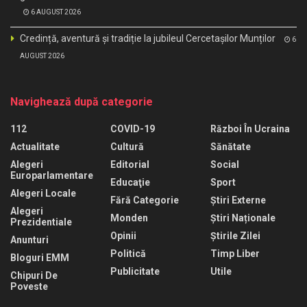
6 AUGUST 2026
Credință, aventură și tradiție la jubileul Cercetașilor Munților
6
AUGUST 2026
Navighează după categorie
112
COVID-19
Război În Ucraina
Actualitate
Cultură
Sănătate
Alegeri
Editorial
Social
Europarlamentare
Educaţie
Sport
Alegeri Locale
Fără Categorie
Știri Externe
Alegeri
Monden
Știri Naționale
Prezidentiale
Opinii
Știrile Zilei
Anunturi
Politică
Timp Liber
Bloguri EMM
Publicitate
Utile
Chipuri De
Poveste