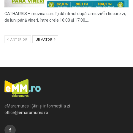
CATHARSIS – muzica care îți dă ritmul după-amiezii! În fiecare zi,
de luni până vineri, între orele 16:00 și 17:00,...
ANTERIOR
URMATOR
eMaramures | Știri și informații la zi
office@emaramures.ro