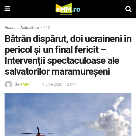
Acasa
Actualitate
112
Bătrân dispărut, doi ucraineni în
pericol și un final fericit –
Intervenții spectaculoase ale
salvatorilor maramureșeni
de
eMM
4 iunie 2026
2 min