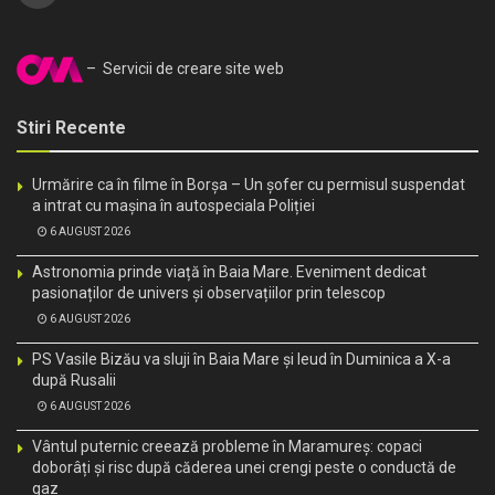
– Servicii de creare site web
Stiri Recente
Urmărire ca în filme în Borșa – Un șofer cu permisul suspendat
a intrat cu mașina în autospeciala Poliției
6 AUGUST 2026
Astronomia prinde viață în Baia Mare. Eveniment dedicat
pasionaților de univers și observațiilor prin telescop
6 AUGUST 2026
PS Vasile Bizău va sluji în Baia Mare și Ieud în Duminica a X-a
după Rusalii
6 AUGUST 2026
Vântul puternic creează probleme în Maramureș: copaci
doborâți și risc după căderea unei crengi peste o conductă de
gaz