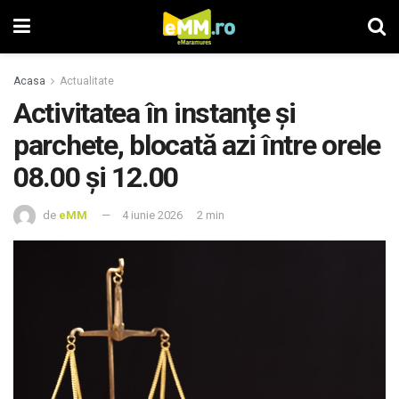
Acasa
Actualitate
Activitatea în instanţe şi
parchete, blocată azi între orele
08.00 şi 12.00
de
eMM
4 iunie 2026
2 min