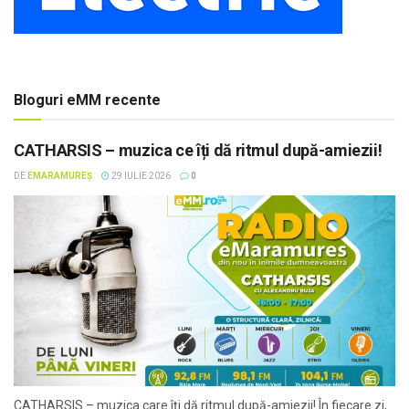
Bloguri eMM recente
CATHARSIS – muzica ce îți dă ritmul după-amiezii!
DE
EMARAMUREȘ
29 IULIE 2026
0
CATHARSIS – muzica care îți dă ritmul după-amiezii! În fiecare zi,