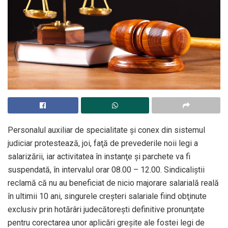
Personalul auxiliar de specialitate şi conex din sistemul
judiciar protestează, joi, faţă de prevederile noii legi a
salarizării, iar activitatea în instanţe şi parchete va fi
suspendată, în intervalul orar 08.00 – 12.00. Sindicaliştii
reclamă că nu au beneficiat de nicio majorare salarială reală
în ultimii 10 ani, singurele creşteri salariale fiind obţinute
exclusiv prin hotărâri judecătoreşti definitive pronunţate
pentru corectarea unor aplicări greşite ale fostei legi de