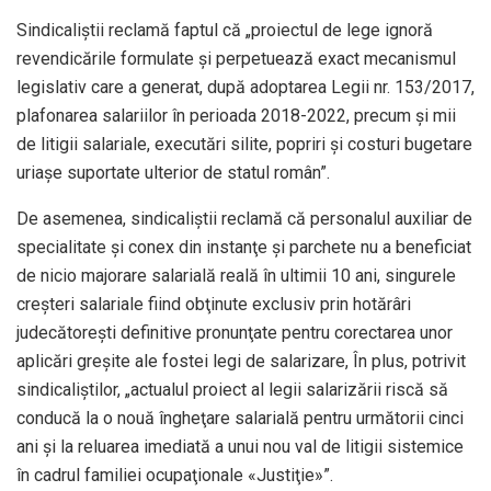
Sindicaliştii reclamă faptul că „proiectul de lege ignoră
revendicările formulate şi perpetuează exact mecanismul
legislativ care a generat, după adoptarea Legii nr. 153/2017,
plafonarea salariilor în perioada 2018-2022, precum şi mii
de litigii salariale, executări silite, popriri şi costuri bugetare
uriaşe suportate ulterior de statul român”.
De asemenea, sindicaliştii reclamă că personalul auxiliar de
specialitate şi conex din instanţe şi parchete nu a beneficiat
de nicio majorare salarială reală în ultimii 10 ani, singurele
creşteri salariale fiind obţinute exclusiv prin hotărâri
judecătoreşti definitive pronunţate pentru corectarea unor
aplicări greşite ale fostei legi de salarizare, În plus, potrivit
sindicaliştilor, „actualul proiect al legii salarizării riscă să
conducă la o nouă îngheţare salarială pentru următorii cinci
ani şi la reluarea imediată a unui nou val de litigii sistemice
în cadrul familiei ocupaţionale «Justiţie»”.