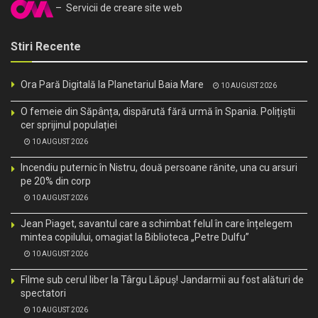
– Servicii de creare site web
Stiri Recente
Ora Pară Digitală la Planetariul Baia Mare
10 AUGUST 2026
O femeie din Săpânța, dispărută fără urmă în Spania. Polițiștii
cer sprijinul populației
10 AUGUST 2026
Incendiu puternic în Nistru, două persoane rănite, una cu arsuri
pe 20% din corp
10 AUGUST 2026
Jean Piaget, savantul care a schimbat felul în care înțelegem
mintea copilului, omagiat la Biblioteca „Petre Dulfu”
10 AUGUST 2026
Filme sub cerul liber la Târgu Lăpuș! Jandarmii au fost alături de
spectatori
10 AUGUST 2026