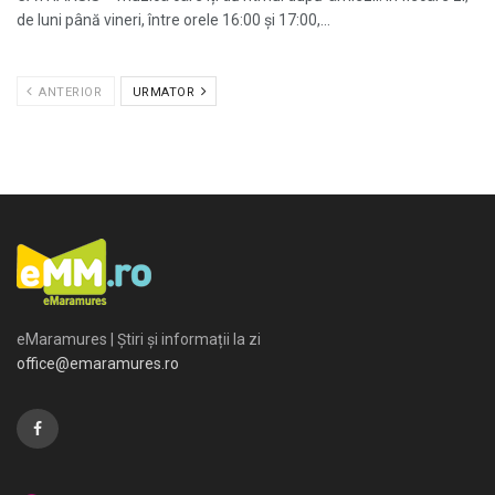
de luni până vineri, între orele 16:00 și 17:00,...
ANTERIOR
URMATOR
eMaramures | Știri și informații la zi
office@emaramures.ro