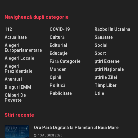
Navighează după categorie
112
COVID-19
Război În Ucraina
Actualitate
Cultură
Sănătate
Alegeri
Editorial
Social
Europarlamentare
Educaţie
Sport
Alegeri Locale
Fără Categorie
Știri Externe
Alegeri
Monden
Știri Naționale
Prezidentiale
Opinii
Știrile Zilei
Anunturi
Politică
Timp Liber
Bloguri EMM
Publicitate
Utile
Chipuri De
Poveste
Stiri recente
Ora Pară Digitală la Planetariul Baia Mare
10 AUGUST 2026