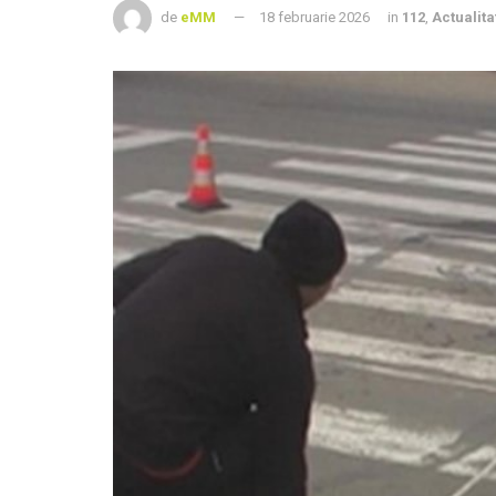
de
eMM
18 februarie 2026
in
112
,
Actualita