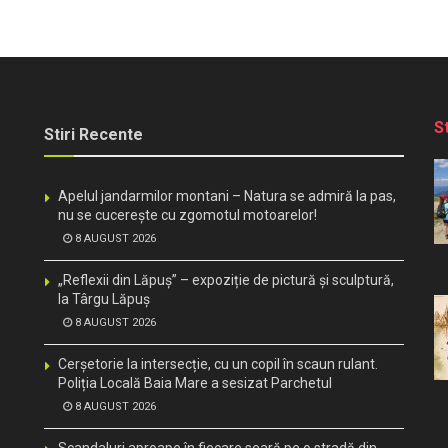
S
Stiri Recente
Apelul jandarmilor montani – Natura se admiră la pas,
nu se cucerește cu zgomotul motoarelor!
8 AUGUST 2026
„Reflexii din Lăpuș” – expoziție de pictură și sculptură,
la Târgu Lăpuș
8 AUGUST 2026
Cerșetorie la intersecție, cu un copil în scaun rulant.
Poliția Locală Baia Mare a sesizat Parchetul
8 AUGUST 2026
Scandaluri aproape în fiecare seară pe o stradă din