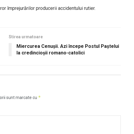
ror împrejurărilor producerii accidentului rutier.
Stirea urmatoare
Miercurea Cenuşii. Azi începe Postul Paştelui
la credincioşii romano-catolici
*
orii sunt marcate cu