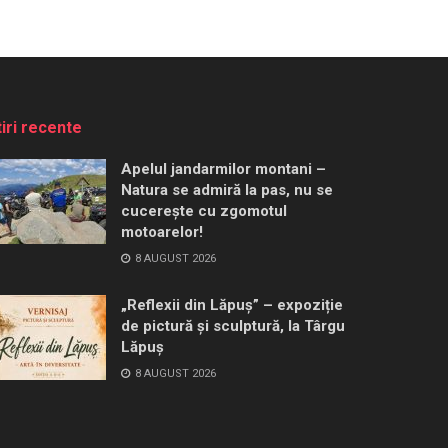
tiri recente
Apelul jandarmilor montani –
Natura se admiră la pas, nu se
cucerește cu zgomotul
motoarelor!
8 AUGUST 2026
„Reflexii din Lăpuș” – expoziție
de pictură și sculptură, la Târgu
Lăpuș
8 AUGUST 2026