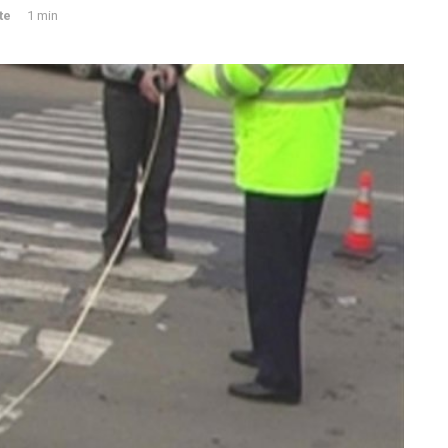
te
1 min