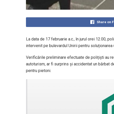
Share on 
La data de 17 februarie a.c., în jurul orei 12.00, pol
intervenit pe bulevardul Unirii pentru soluționarea 
Verificările preliminare efectuate de polițiști au 
autoturism, ar fi surprins și accidentat un bărbat d
pentru pietoni.