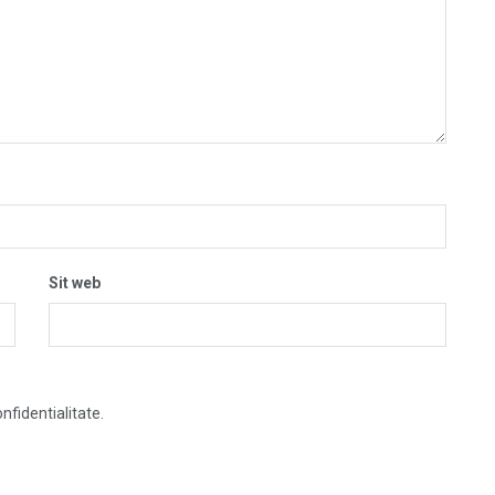
Sit web
nfidentialitate.