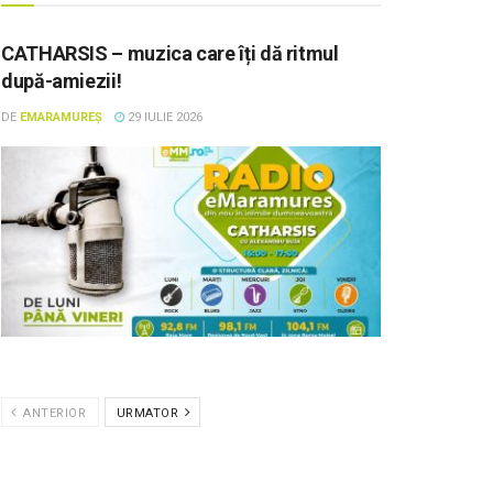
CATHARSIS – muzica care îți dă ritmul
după-amiezii!
DE
EMARAMUREȘ
29 IULIE 2026
ANTERIOR
URMATOR