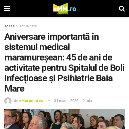
Acasa
Actualitate
Aniversare importantă în
sistemul medical
maramureșean: 45 de ani de
activitate pentru Spitalul de Boli
Infecțioase și Psihiatrie Baia
Mare
de
eMaramureș
31 martie 2026
2 min