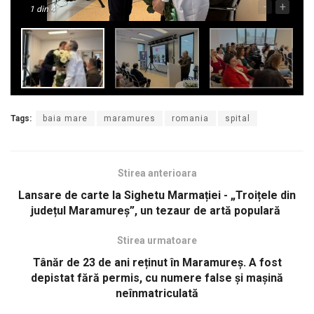
-
+
1
din 4
Tags:
baia mare
maramures
romania
spital
Stirea anterioara
Lansare de carte la Sighetu Marmației - „Troițele din
județul Maramureș”, un tezaur de artă populară
Stirea urmatoare
Tânăr de 23 de ani reținut în Maramureș. A fost
depistat fără permis, cu numere false și mașină
neînmatriculată