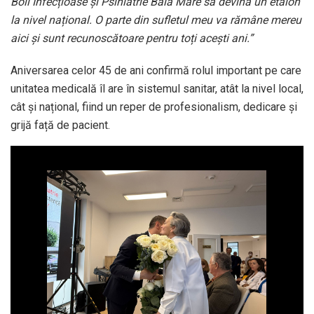
Boli Infecțioase și Psihiatrie Baia Mare să devină un etalon
la nivel național. O parte din sufletul meu va rămâne mereu
aici și sunt recunoscătoare pentru toți acești ani.”
Aniversarea celor 45 de ani confirmă rolul important pe care
unitatea medicală îl are în sistemul sanitar, atât la nivel local,
cât și național, fiind un reper de profesionalism, dedicare și
grijă față de pacient.