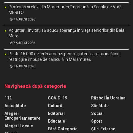
Profesori și elevi din Maramureș, împreună la Școala de Vară
MERITO
7 AUGUST 2026
Voluntarii, invitați să aducă speranță în viața seniorilor din Baia
Mare
7 AUGUST 2026
Peste 16.000 de lei în amenzi pentru șoferii care au încălcat
restricțiile impuse de caniculă în Maramureș
7 AUGUST 2026
Navighează după categorie
112
COVID-19
Război În Ucraina
Actualitate
Cultură
Sănătate
Alegeri
Editorial
Social
Europarlamentare
Educaţie
Sport
Alegeri Locale
Fără Categorie
Știri Externe