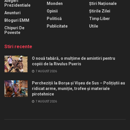
Alegeri
Monden
Știri Naționale
Prezidentiale
Opinii
Știrile Zilei
Anunturi
Politică
Timp Liber
Bloguri EMM
Publicitate
Utile
Chipuri De
Poveste
Stiri recente
O nouă tabără, o mulțime de amintiri pentru
copiii de la Rivulus Pueris
7 AUGUST 2026
Percheziții la Borșa și Vișeu de Sus – Polițiștii au
ridicat arme, muniție, trofee și materiale
pirotehnice
7 AUGUST 2026