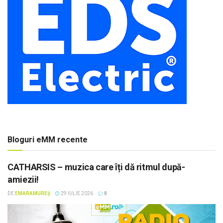
Bloguri eMM recente
CATHARSIS – muzica care îți dă ritmul după-
amiezii!
DE
EMARAMUREȘ
29 IULIE 2026
0