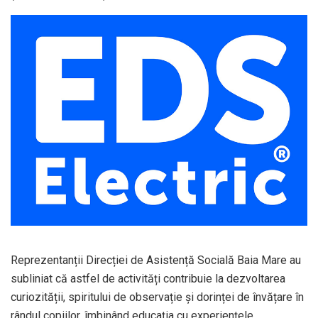
Reprezentanții Direcției de Asistență Socială Baia Mare au
subliniat că astfel de activități contribuie la dezvoltarea
curiozității, spiritului de observație și dorinței de învățare în
rândul copiilor, îmbinând educația cu experiențele