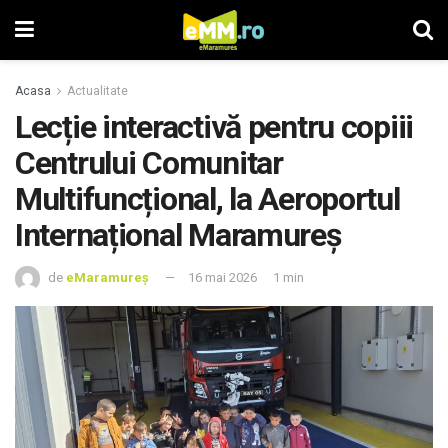
Acasa
Actualitate
Lecție interactivă pentru copiii
Centrului Comunitar
Multifuncțional, la Aeroportul
Internațional Maramureș
de
eMaramureș
16 mai 2026
1 min