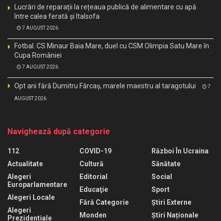
Lucrări de reparații la rețeaua publică de alimentare cu apă
între calea ferată și Italsofa
7 AUGUST 2026
Fotbal. CS Minaur Baia Mare, duel cu CSM Olimpia Satu Mare în
Cupa României
7 AUGUST 2026
Opt ani fără Dumitru Fărcaș, marele maestru al taragotului
7
AUGUST 2026
Navighează după categorie
112
COVID-19
Război În Ucraina
Actualitate
Cultură
Sănătate
Alegeri
Editorial
Social
Europarlamentare
Educaţie
Sport
Alegeri Locale
Fără Categorie
Știri Externe
Alegeri
Monden
Știri Naționale
Prezidentiale