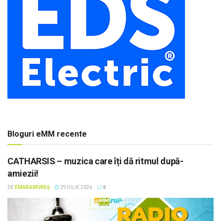
Bloguri eMM recente
CATHARSIS – muzica care îți dă ritmul după-
amiezii!
DE
EMARAMUREȘ
29 IULIE 2026
0