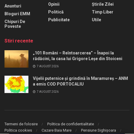
Opinii
Știrile Zilei
Anunturi
Politică
Timp Liber
Bloguri EMM
Publicitate
Utile
Chipuri De
Poveste
Stiri recente
„101 Români – Reîntoarcerea” – Înapoi la
rădăcini, la casa lui Grigore Leșe din Stoiceni
7 AUGUST 2026
Vijelii puternice și grindină în Maramureș – ANM
a emis COD PORTOCALIU
7 AUGUST 2026
Termeni de folosire
Politica de confidentialitate
Politica cookies
Cazare Baia Mare
Pensiune Sighișoara