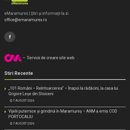
eMaramures | Știri și informații la zi
office@emaramures.ro
– Servicii de creare site web
Stiri Recente
„101 Români – Reîntoarcerea” – Înapoi la rădăcini, la casa lui
Grigore Leșe din Stoiceni
7 AUGUST 2026
Vijelii puternice și grindină în Maramureș – ANM a emis COD
PORTOCALIU
7 AUGUST 2026