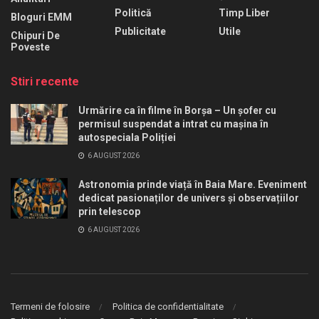
Politică
Timp Liber
Bloguri EMM
Publicitate
Utile
Chipuri De
Poveste
Stiri recente
Urmărire ca în filme în Borșa – Un șofer cu
permisul suspendat a intrat cu mașina în
autospeciala Poliției
6 AUGUST 2026
Astronomia prinde viață în Baia Mare. Eveniment
dedicat pasionaților de univers și observațiilor
prin telescop
6 AUGUST 2026
Termeni de folosire
Politica de confidentialitate