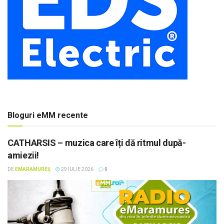
Bloguri eMM recente
CATHARSIS – muzica care îți dă ritmul după-
amiezii!
DE
EMARAMUREȘ
29 IULIE 2026
0