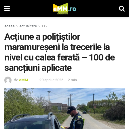
Acasa
Actualitate
112
Acțiune a polițiștilor
maramureșeni la trecerile la
nivel cu calea ferată – 100 de
sancțiuni aplicate
de
eMM
29 aprilie 2026
2 min