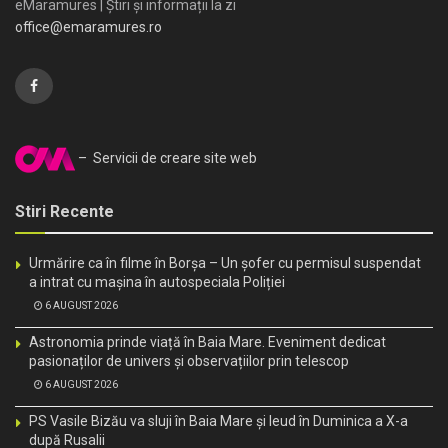
eMaramures | Știri și informații la zi
office@emaramures.ro
– Servicii de creare site web
Stiri Recente
Urmărire ca în filme în Borșa – Un șofer cu permisul suspendat
a intrat cu mașina în autospeciala Poliției
6 AUGUST 2026
Astronomia prinde viață în Baia Mare. Eveniment dedicat
pasionaților de univers și observațiilor prin telescop
6 AUGUST 2026
PS Vasile Bizău va sluji în Baia Mare și Ieud în Duminica a X-a
după Rusalii