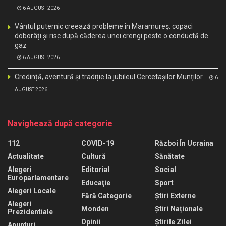
6 AUGUST 2026
Vântul puternic creează probleme în Maramureș: copaci
doborâți și risc după căderea unei crengi peste o conductă de
gaz
6 AUGUST 2026
Credință, aventură și tradiție la jubileul Cercetașilor Munților
6
AUGUST 2026
Navighează după categorie
112
COVID-19
Război În Ucraina
Actualitate
Cultură
Sănătate
Alegeri
Editorial
Social
Europarlamentare
Educaţie
Sport
Alegeri Locale
Fără Categorie
Știri Externe
Alegeri
Monden
Știri Naționale
Prezidentiale
Opinii
Știrile Zilei
Anunturi