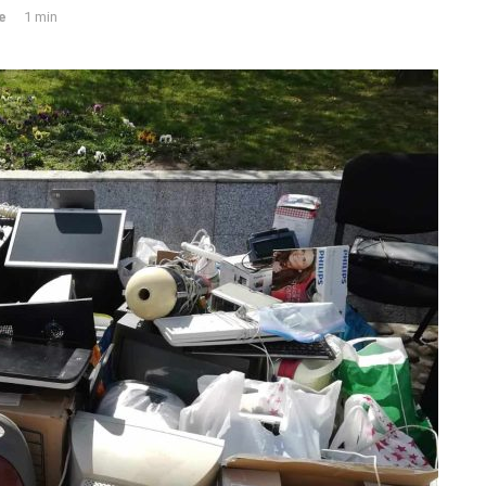
le
1 min