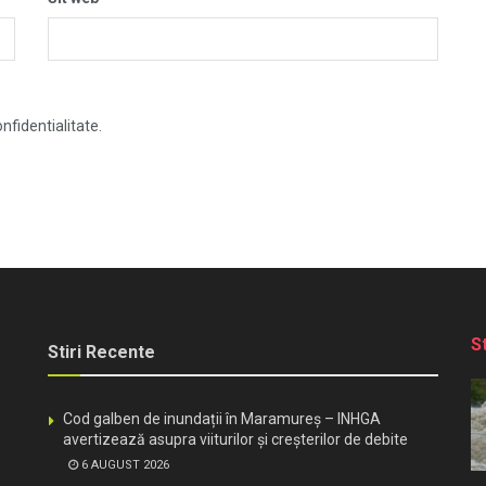
nfidentialitate.
S
Stiri Recente
Cod galben de inundații în Maramureș – INHGA
avertizează asupra viiturilor și creșterilor de debite
6 AUGUST 2026