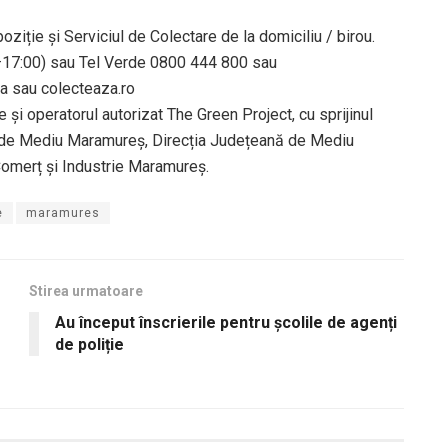
ziție și Serviciul de Colectare de la domiciliu / birou.
–17:00) sau Tel Verde 0800 444 800 sau
a sau colecteaza.ro
i operatorul autorizat The Green Project, cu sprijinul
da de Mediu Maramureș, Direcția Județeană de Mediu
merț și Industrie Maramureș.
e
maramures
Stirea urmatoare
Au început înscrierile pentru școlile de agenți
de poliție