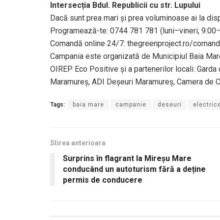
Intersecția Bdul. Republicii cu str. Lupului
Dacă sunt prea mari și prea voluminoase ai la dispo
Programează-te: 0744 781 781 (luni–vineri, 9:00
Comandă online 24/7: thegreenproject.ro/comand
Campania este organizată de Municipiul Baia Mare ș
OIREP Eco Positive și a partenerilor locali: Gar
Maramureș, ADI Deșeuri Maramureș, Camera de Co
Tags:
baia mare
campanie
deseuri
electric
Stirea anterioara
Surprins în flagrant la Mireșu Mare
conducând un autoturism fără a deține
permis de conducere