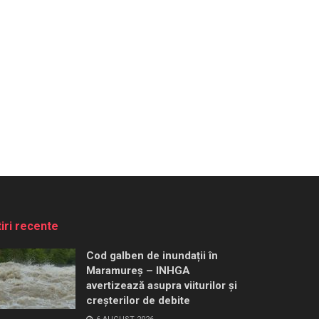
tiri recente
Cod galben de inundații în
Maramureș – INHGA
avertizează asupra viiturilor și
creșterilor de debite