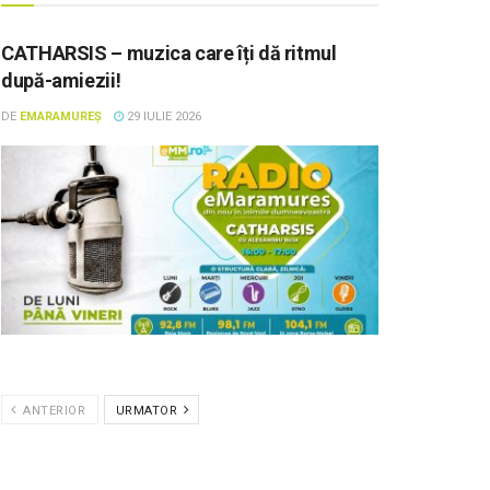
CATHARSIS – muzica care îți dă ritmul
după-amiezii!
DE
EMARAMUREȘ
29 IULIE 2026
ANTERIOR
URMATOR