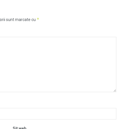
*
orii sunt marcate cu
Sit web