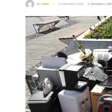
de
eMM
2 octombrie 2025
in
Anunturi
,
Uti