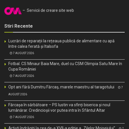
– Servicii de creare site web
Stiri Recente
Lucrări de reparații la rețeaua publică de alimentare cu apă
între calea ferată și Italsofa
7 AUGUST 2026
Fotbal. CS Minaur Baia Mare, duel cu CSM Olimpia Satu Mare în
Cupa României
7 AUGUST 2026
Opt ani fără Dumitru Fărcaș, marele maestru al taragotului
7
AUGUST 2026
Fărcașa în sărbătoare – PS Iustin va sfinți biserica și noul
lumânărar. Credincioșii vor putea intra în Sfântul Altar
7 AUGUST 2026
Artiști îndrăgiți la cea de-a XVII-a ediție a „Zilelor Moiseiului”
7