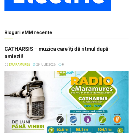
Bloguri eMM recente
CATHARSIS – muzica care îți dă ritmul după-
amiezii!
DE
EMARAMUREȘ
29 IULIE 2026
0