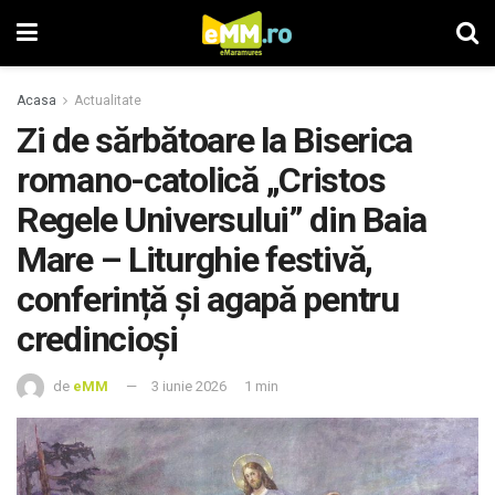
Acasa
Actualitate
Zi de sărbătoare la Biserica
romano-catolică „Cristos
Regele Universului” din Baia
Mare – Liturghie festivă,
conferință și agapă pentru
credincioși
de
eMM
3 iunie 2026
1 min