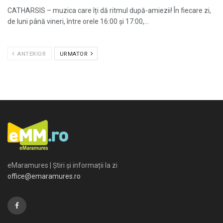
CATHARSIS – muzica care îți dă ritmul după-amiezii! În fiecare zi,
de luni până vineri, între orele 16:00 și 17:00,...
ANTERIOR
URMATOR
eMaramures | Știri și informații la zi
office@emaramures.ro