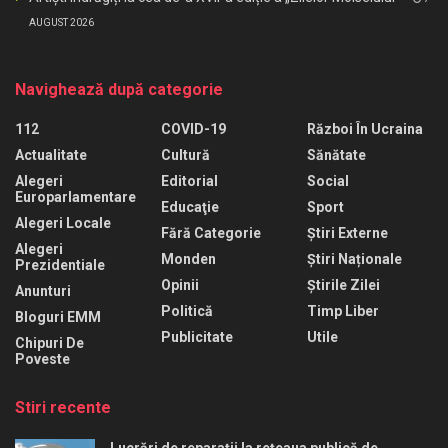
AUGUST 2026
Navighează după categorie
112
COVID-19
Război În Ucraina
Actualitate
Cultură
Sănătate
Alegeri
Editorial
Social
Europarlamentare
Educaţie
Sport
Alegeri Locale
Fără Categorie
Știri Externe
Alegeri
Monden
Știri Naționale
Prezidentiale
Opinii
Știrile Zilei
Anunturi
Politică
Timp Liber
Bloguri EMM
Publicitate
Utile
Chipuri De
Poveste
Stiri recente
Lucrări de reparații la rețeaua publică de