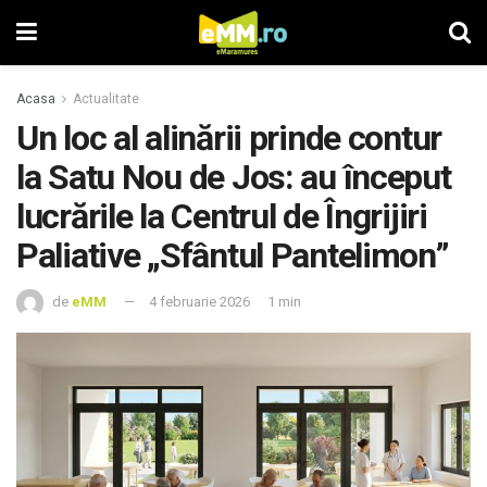
Acasa
Actualitate
Un loc al alinării prinde contur
la Satu Nou de Jos: au început
lucrările la Centrul de Îngrijiri
Paliative „Sfântul Pantelimon”
de
eMM
4 februarie 2026
1 min