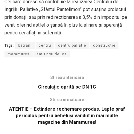
Cei care doresc să contribuie la realizarea Centrului de
Îngrijiri Paliative „Sfântul Pantelimon” pot susține proiectul
prin donații sau prin redirecționarea a 3,5% din impozitul pe
venit, oferind astfel o șansă în plus la alinare și speranță
pentru cei aflați în suferință.
Tags:
batrani
centru
centru paliatie
constructie
maramures
satu nou de jos
Stirea anterioara
Circulație oprită pe DN 1C
Stirea urmatoare
ATENTIE – Extindere rechemare produs. Lapte praf
periculos pentru bebeluși vândut în mai multe
magazine din Maramureș!