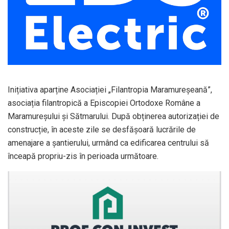
Inițiativa aparține Asociației „Filantropia Maramureșeană”,
asociația filantropică a Episcopiei Ortodoxe Române a
Maramureșului și Sătmarului. După obținerea autorizației de
construcție, în aceste zile se desfășoară lucrările de
amenajare a șantierului, urmând ca edificarea centrului să
înceapă propriu-zis în perioada următoare.