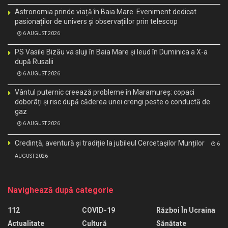
Astronomia prinde viață în Baia Mare. Eveniment dedicat
pasionaților de univers și observațiilor prin telescop
6 AUGUST 2026
PS Vasile Bizău va sluji în Baia Mare și Ieud în Duminica a X-a
după Rusalii
6 AUGUST 2026
Vântul puternic creează probleme în Maramureș: copaci
doborâți și risc după căderea unei crengi peste o conductă de
gaz
6 AUGUST 2026
Credință, aventură și tradiție la jubileul Cercetașilor Munților
6
AUGUST 2026
Navighează după categorie
112
COVID-19
Război În Ucraina
Actualitate
Cultură
Sănătate