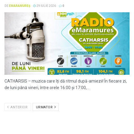
DE
EMARAMUREȘ
29 IULIE 2026
0
CATHARSIS – muzica care îți dă ritmul după-amiezii! În fiecare zi,
de luni până vineri, între orele 16:00 și 17:00,...
ANTERIOR
URMATOR