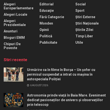
Alegeri
Editorial
Social
Europarlamentare
Educaţie
Sport
Alegeri Locale
Fără Categorie
Știri Externe
Alegeri
Monden
Știri Naționale
Prezidentiale
Opinii
Știrile Zilei
Anunturi
Politică
Timp Liber
Bloguri EMM
Publicitate
Utile
Chipuri De
Poveste
Stiri recente
Urmărire ca în filme în Borșa – Un șofer cu
permisul suspendat a intrat cu mașina în
autospeciala Poliției
6 AUGUST 2026
Astronomia prinde viață în Baia Mare. Eveniment
dedicat pasionaților de univers și observațiilor
prin telescop