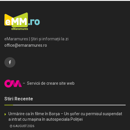
eMaramures | Știri și informații la zi
office@emaramures.ro
– Servicii de creare site web
Stiri Recente
Urmărire ca în filme în Borșa – Un șofer cu permisul suspendat
a intrat cu mașina în autospeciala Poliției
6 AUGUST 2026