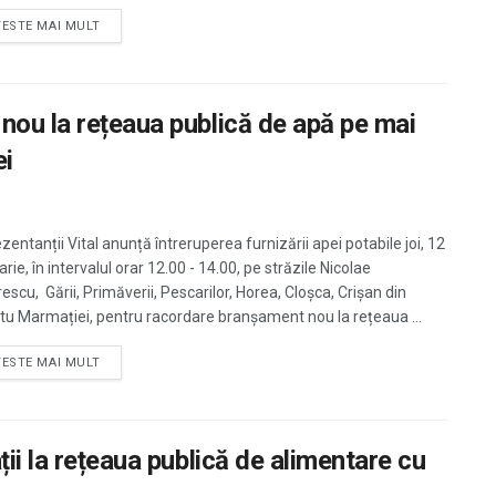
TESTE MAI MULT
nou la rețeaua publică de apă pe mai
ei
entanții Vital anunță întreruperea furnizării apei potabile joi, 12
rie, în intervalul orar 12.00 - 14.00, pe străzile Nicolae
escu, Gării, Primăverii, Pescarilor, Horea, Cloșca, Crișan din
tu Marmației, pentru racordare branșament nou la rețeaua ...
TESTE MAI MULT
ii la rețeaua publică de alimentare cu