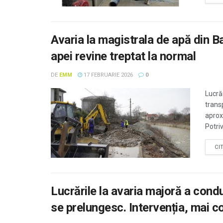
Avaria la magistrala de apă din B
apei revine treptat la normal
DE
EMM
17 FEBRUARIE 2026
0
Lucră
trans
aprox
Potriv
CI
Lucrările la avaria majoră a con
se prelungesc. Intervenția, mai c