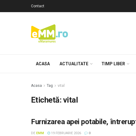
Contact
ACASA
ACTUALITATE
TIMP LIBER
Acasa
Tag
vital
Etichetă: vital
Furnizarea apei potabile, întreru
DE
EMM
19 FEBRUARIE 2026
0