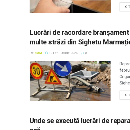
CI
Lucrări de racordare branșament 
multe străzi din Sighetu Marmați
DE
EMM
12 FEBRUARIE 2026
0
Reprez
februa
Grigor
Sighe
CI
Unde se execută lucrări de reparaț