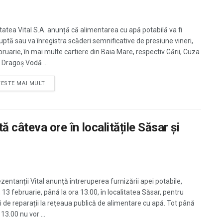
tatea Vital S.A. anunță că alimentarea cu apă potabilă va fi
ruptă sau va înregistra scăderi semnificative de presiune vineri,
bruarie, în mai multe cartiere din Baia Mare, respectiv Gării, Cuza
 Dragoș Vodă ...
TESTE MAI MULT
ă câteva ore în localitățile Săsar și
zentanții Vital anunță întreruperea furnizării apei potabile,
, 13 februarie, până la ora 13.00, în localitatea Săsar, pentru
ri de reparații la rețeaua publică de alimentare cu apă. Tot până
 13.00 nu vor ...