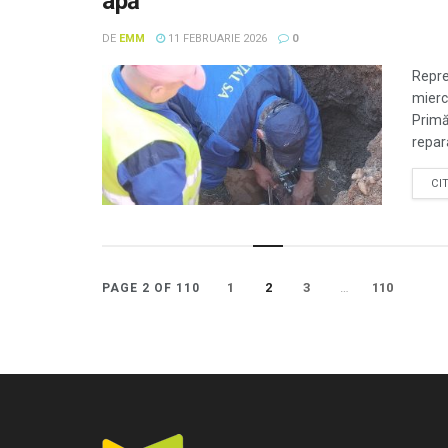
apă
DE
EMM
11 FEBRUARIE 2026
0
Repre
miercu
Primăv
repara
CI
1
2
3
…
110
PAGE 2 OF 110