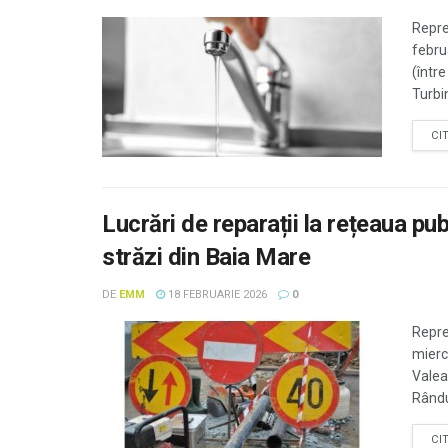
Reprez
februa
(între
Turbin
CI
Lucrări de reparații la rețeaua pu
străzi din Baia Mare
DE
EMM
18 FEBRUARIE 2026
0
Repre
miercu
Valea 
Rândun
CI