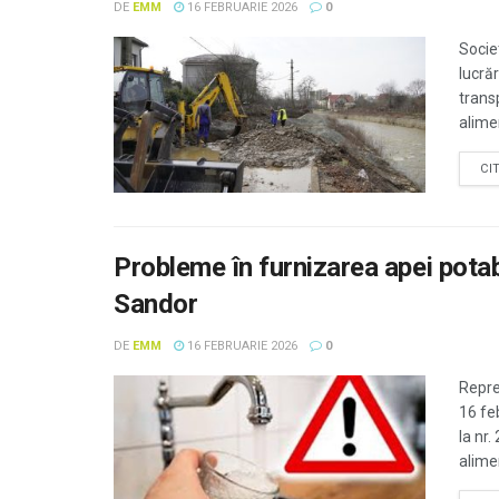
DE
EMM
16 FEBRUARIE 2026
0
Socie
lucră
trans
alimen
CI
Probleme în furnizarea apei potabil
Sandor
DE
EMM
16 FEBRUARIE 2026
0
Repre
16 fe
la nr.
alimen