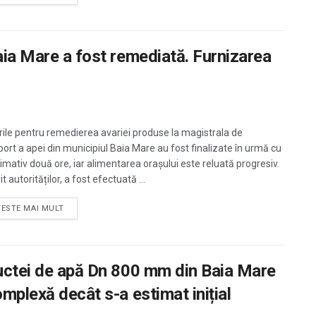
aia Mare a fost remediată. Furnizarea
rile pentru remedierea avariei produse la magistrala de
port a apei din municipiul Baia Mare au fost finalizate în urmă cu
imativ două ore, iar alimentarea orașului este reluată progresiv.
it autorităților, a fost efectuată ...
TESTE MAI MULT
ductei de apă Dn 800 mm din Baia Mare
omplexă decât s-a estimat inițial