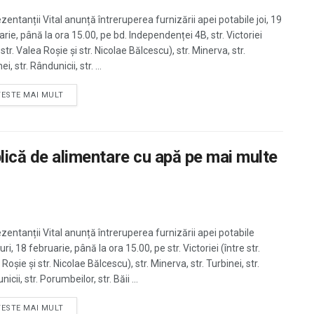
entanții Vital anunță întreruperea furnizării apei potabile joi, 19
rie, până la ora 15.00, pe bd. Independenței 4B, str. Victoriei
 str. Valea Roșie și str. Nicolae Bălcescu), str. Minerva, str.
ei, str. Rândunicii, str. ...
TESTE MAI MULT
blică de alimentare cu apă pe mai multe
zentanții Vital anunță întreruperea furnizării apei potabile
ri, 18 februarie, până la ora 15.00, pe str. Victoriei (între str.
Roșie și str. Nicolae Bălcescu), str. Minerva, str. Turbinei, str.
icii, str. Porumbeilor, str. Băii ...
TESTE MAI MULT