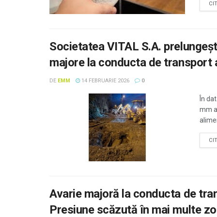
CI
Societatea VITAL S.A. prelungește
majore la conducta de transport
DE
EMM
14 FEBRUARIE 2026
0
În da
mm a 
alimen
CI
Avarie majoră la conducta de tr
Presiune scăzută în mai multe z