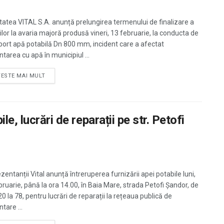
tatea VITAL S.A. anunță prelungirea termenului de finalizare a
rilor la avaria majoră produsă vineri, 13 februarie, la conducta de
port apă potabilă Dn 800 mm, incident care a afectat
tarea cu apă în municipiul ...
TESTE MAI MULT
e, lucrări de reparații pe str. Petofi
zentanții Vital anunță întreruperea furnizării apei potabile luni,
bruarie, până la ora 14.00, în Baia Mare, strada Petofi Șandor, de
 20 la 78, pentru lucrări de reparații la rețeaua publică de
tare ...