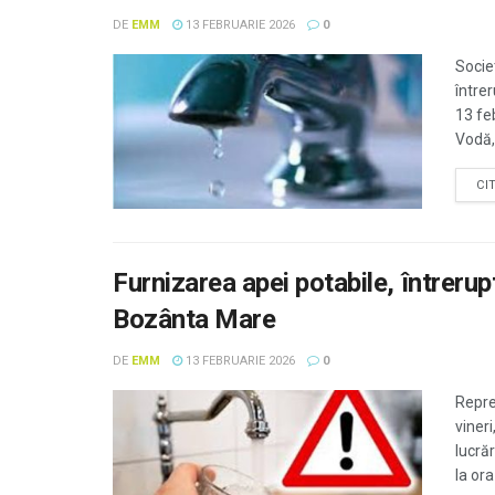
DE
EMM
13 FEBRUARIE 2026
0
Socie
între
13 fe
Vodă,
CI
Furnizarea apei potabile, întrerupt
Bozânta Mare
DE
EMM
13 FEBRUARIE 2026
0
Repre
vineri
lucră
la ora