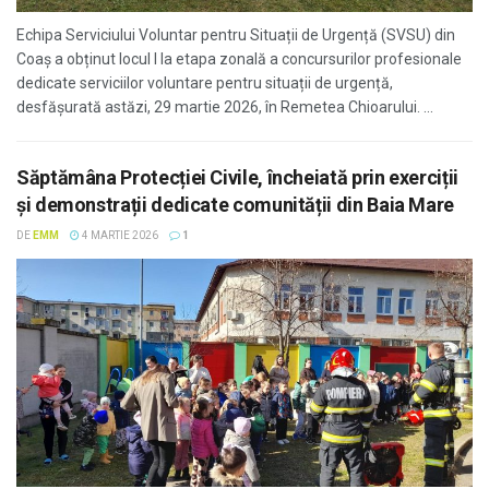
Echipa Serviciului Voluntar pentru Situații de Urgență (SVSU) din
Coaș a obținut locul I la etapa zonală a concursurilor profesionale
dedicate serviciilor voluntare pentru situații de urgență,
desfășurată astăzi, 29 martie 2026, în Remetea Chioarului. ...
Săptămâna Protecției Civile, încheiată prin exerciții
și demonstrații dedicate comunității din Baia Mare
DE
EMM
4 MARTIE 2026
1