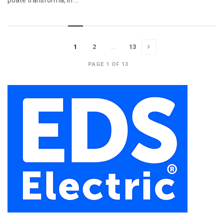
poate transforma, în ...
1
2
…
13
PAGE 1 OF 13