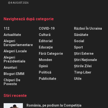
8 AUGUST 2026
Navighează după categorie
112
COVID-19
Război În Ucraina
Actualitate
Cultură
Sănătate
Alegeri
Editorial
Social
Europarlamentare
Educaţie
Sport
Alegeri Locale
Fără Categorie
Știri Externe
Alegeri
Monden
Știri Naționale
Prezidentiale
Opinii
Știrile Zilei
Anunturi
Politică
Timp Liber
Bloguri EMM
Publicitate
Utile
Chipuri De
Poveste
Stiri recente
România, pe podium la Competiția