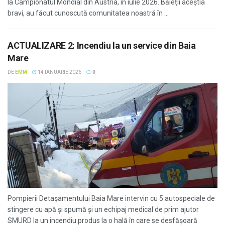
la Campionatul Mondial din Austria, în iulie 2026. Băieții aceștia
bravi, au făcut cunoscută comunitatea noastră în ...
ACTUALIZARE 2: Incendiu la un service din Baia
Mare
DE
EMM
14 IANUARIE 2026
0
Pompierii Detașamentului Baia Mare intervin cu 5 autospeciale de
stingere cu apă și spumă și un echipaj medical de prim ajutor
SMURD la un incendiu produs la o hală în care se desfășoară