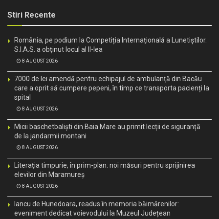
Stiri Recente
România, pe podium la Competiția Internațională a Lunetiștilor.
S.I.A.S. a obținut locul al II-lea
8 AUGUST 2026
7000 de lei amendă pentru echipajul de ambulanță din Bacău
care a oprit să cumpere pepeni, în timp ce transporta pacienți la
spital
8 AUGUST 2026
Micii baschetbaliști din Baia Mare au primit lecții de siguranță
de la jandarmii montani
8 AUGUST 2026
Literația timpurie, în prim-plan: noi măsuri pentru sprijinirea
elevilor din Maramureș
8 AUGUST 2026
Iancu de Hunedoara, readus în memoria băimărenilor:
eveniment dedicat voievodului la Muzeul Județean