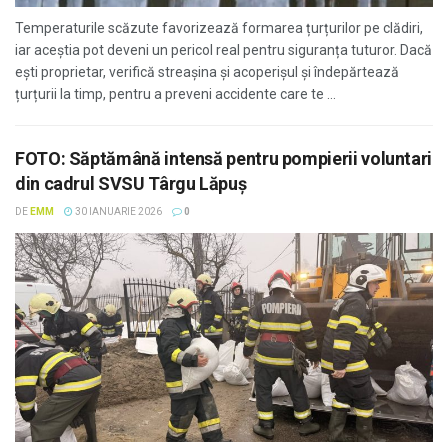
Temperaturile scăzute favorizează formarea țurțurilor pe clădiri,
iar aceștia pot deveni un pericol real pentru siguranța tuturor. Dacă
ești proprietar, verifică streașina și acoperișul și îndepărtează
țurțurii la timp, pentru a preveni accidente care te ...
FOTO: Săptămână intensă pentru pompierii voluntari
din cadrul SVSU Târgu Lăpuș
DE
EMM
30 IANUARIE 2026
0