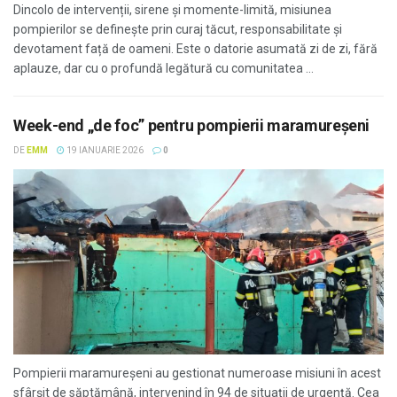
Dincolo de intervenții, sirene și momente-limită, misiunea
pompierilor se definește prin curaj tăcut, responsabilitate și
devotament față de oameni. Este o datorie asumată zi de zi, fără
aplauze, dar cu o profundă legătură cu comunitatea ...
Week-end „de foc” pentru pompierii maramureșeni
DE
EMM
19 IANUARIE 2026
0
Pompierii maramureșeni au gestionat numeroase misiuni în acest
sfârșit de săptămână, intervenind în 94 de situații de urgență. Cea