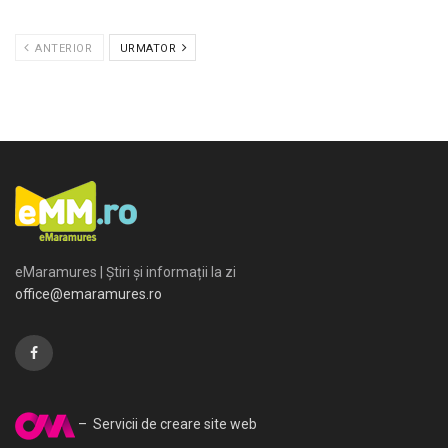
ANTERIOR
URMATOR
eMaramures | Știri și informații la zi
office@emaramures.ro
– Servicii de creare site web