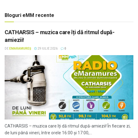
Bloguri eMM recente
CATHARSIS – muzica care îți dă ritmul după-
amiezii!
DE
EMARAMUREȘ
29 IULIE 2026
0
CATHARSIS – muzica care îți dă ritmul după-amiezii! În fiecare zi,
de luni până vineri, între orele 16:00 și 17:00,...