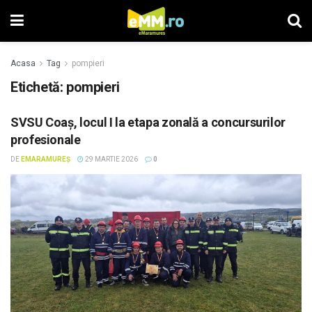
Acasa
Tag
pompieri
Etichetă: pompieri
SVSU Coaș, locul I la etapa zonală a concursurilor
profesionale
DE
EMARAMUREȘ
29 MARTIE 2026
0