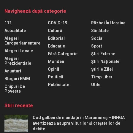
Navighează după categorie
112
COVID-19
Război În Ucraina
Actualitate
Cultură
Sănătate
Alegeri
Editorial
Social
Europarlamentare
Educaţie
Sport
Alegeri Locale
Fără Categorie
Știri Externe
Alegeri
Monden
Știri Naționale
Prezidentiale
Opinii
Știrile Zilei
Anunturi
Politică
Timp Liber
Bloguri EMM
Publicitate
Utile
Chipuri De
Poveste
Stiri recente
Cod galben de inundații în Maramureș – INHGA
avertizează asupra viiturilor și creșterilor de
debite