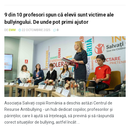
9 din 10 profesori spun că elevii sunt victime ale
bullyingului. De unde pot primi ajutor
DE
EMM
22 OCTOMBRIE 2025
0
Asociația Salvați copiii România a deschis astăzi Centrul de
Resurse Antibullying - un hub dedicat copiilor, profesorilor și
părinților, care îi ajută să înțeleagă, să prevină și să răspundă
corect situațiilor de bullying, astfel încât ...