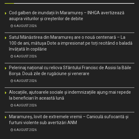
Cod galben de inundații în Maramureș – INHGA avertizează
asupra viiturilor și creșterilor de debite
6 AUGUST 2026
Satul Mănăstirea din Maramureș are o nouă centenară – La
100 de ani, mătușa Dote a impresionat pe toți recitând o baladă
învățată în copilărie
6 AUGUST 2026
Pelerinaj național cu relicva Sfântului Francisc de Assisi la Băile
Borșa. Două zile de rugăciune și venerare
6 AUGUST 2026
Alocațiile, ajutoarele sociale și indemnizațiile ajung mai repede
la beneficiari în această lună
6 AUGUST 2026
Maramureș, lovit de extremele vremii – Caniculă sufocantă și
furtuni violente sub avertizări ANM
6 AUGUST 2026