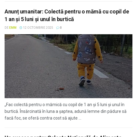
Anunț umanitar: Colectă pentru o mămă cu copil de
1 an și 5 luni și unul în burtică
DE
EMM
12 OCTOMBRIE 2025
0
„Fac colectă pentru o mămică cu copil de 1 an și 5 luni și unul în
burtică. Însărcinată în luna a șaptea, adună lemne din pădure să
facă foc, se oferă contra cost să ajute ...