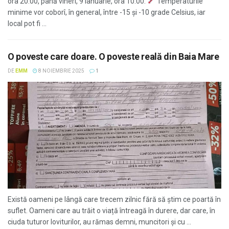
ora 20:00, până vineri, 9 ianuarie, ora 10:00.
Temperaturile
minime vor coborî, în general, între -15 și -10 grade Celsius, iar
local pot fi ...
O poveste care doare. O poveste reală din Baia Mare
DE
EMM
8 NOIEMBRIE 2025
1
Există oameni pe lângă care trecem zilnic fără să știm ce poartă în
suflet. Oameni care au trăit o viață întreagă în durere, dar care, în
ciuda tuturor loviturilor, au rămas demni, muncitori și cu ...