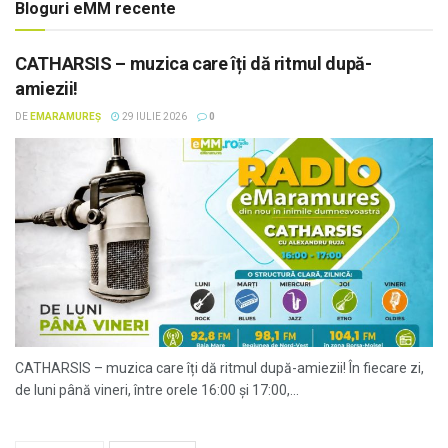
Bloguri eMM recente
CATHARSIS – muzica care îți dă ritmul după-
amiezii!
DE
EMARAMUREȘ
29 IULIE 2026
0
CATHARSIS – muzica care îți dă ritmul după-amiezii! În fiecare zi,
de luni până vineri, între orele 16:00 și 17:00,...