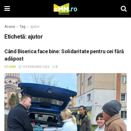
Acasa
Tag
ajutor
Etichetă: ajutor
Când Biserica face bine: Solidaritate pentru cei fără
adăpost
DE
EMM
10 FEBRUARIE 2026
0