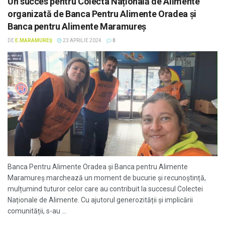
Un succes pentru Colecta Națională de Alimente
organizată de Banca Pentru Alimente Oradea și
Banca pentru Alimente Maramureș
DE
E.MARAMUREȘ
23 APRILIE 2024
0
Banca Pentru Alimente Oradea și Banca pentru Alimente
Maramureș marchează un moment de bucurie și recunoștință,
mulțumind tuturor celor care au contribuit la succesul Colectei
Naționale de Alimente. Cu ajutorul generozității și implicării
comunității, s-au ...