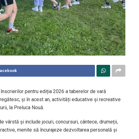
Facebook
înscrierilor pentru ediția 2026 a taberelor de vară
regătesc, și în acest an, activități educative și recreative
urii, la Preluca Nouă.
 vârstă și include jocuri, concursuri, cântece, drumeții,
nteractive, menite să încurajeze dezvoltarea personală și