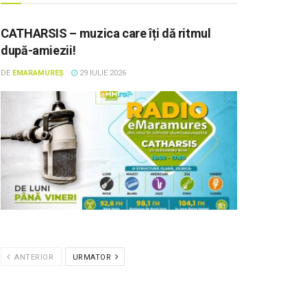
CATHARSIS – muzica care îți dă ritmul
după-amiezii!
DE
EMARAMUREȘ
29 IULIE 2026
ANTERIOR
URMATOR