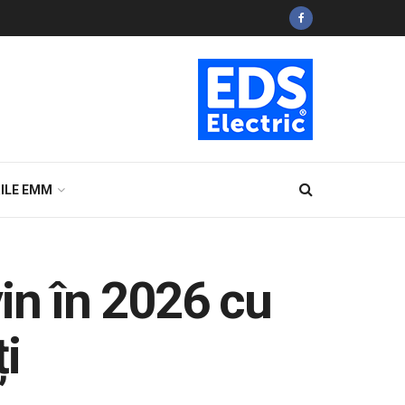
ILE EMM
in în 2026 cu
ți