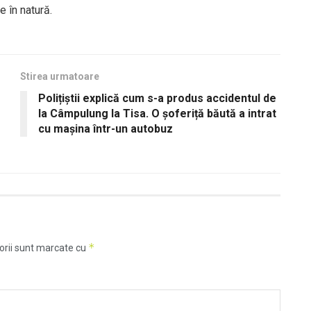
e în natură.
Stirea urmatoare
Polițiștii explică cum s-a produs accidentul de
la Câmpulung la Tisa. O șoferiță băută a intrat
cu mașina într-un autobuz
*
orii sunt marcate cu