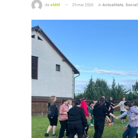
de
eMM
29 mai 2026
in
Actualitate
,
Social