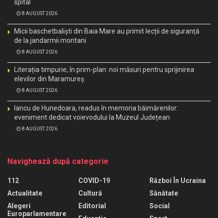
spital
8 AUGUST 2026
Micii baschetbaliști din Baia Mare au primit lecții de siguranță
de la jandarmii montani
8 AUGUST 2026
Literația timpurie, în prim-plan: noi măsuri pentru sprijinirea
elevilor din Maramureș
8 AUGUST 2026
Iancu de Hunedoara, readus în memoria băimărenilor:
eveniment dedicat voievodului la Muzeul Județean
8 AUGUST 2026
Navighează după categorie
112
COVID-19
Război În Ucraina
Actualitate
Cultură
Sănătate
Alegeri
Editorial
Social
Europarlamentare