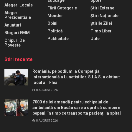
Educaţie
Sport
Alegeri Locale
Fără Categorie
Știri Externe
Alegeri
Monden
Știri Naționale
Prezidentiale
Opinii
Știrile Zilei
Anunturi
Politică
Timp Liber
Bloguri EMM
Publicitate
Utile
Chipuri De
Poveste
Stiri recente
România, pe podium la Competiția
Internațională a Lunetiștilor. S.I.A.S. a obținut
locul al II-lea
8 AUGUST 2026
7000 de lei amendă pentru echipajul de
ambulanță din Bacău care a oprit să cumpere
pepeni, în timp ce transporta pacienți la spital
8 AUGUST 2026