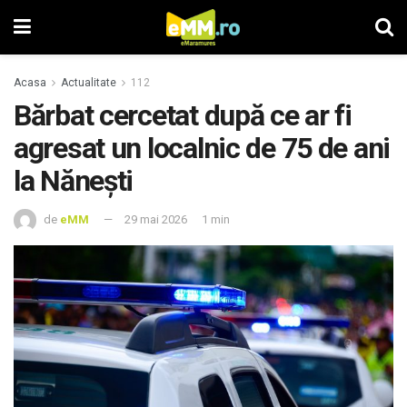
Acasa
Actualitate
112
Bărbat cercetat după ce ar fi
agresat un localnic de 75 de ani
la Nănești
de
eMM
29 mai 2026
1 min