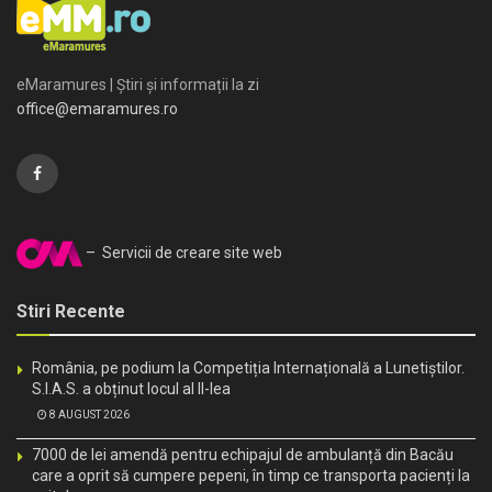
eMaramures | Știri și informații la zi
office@emaramures.ro
– Servicii de creare site web
Stiri Recente
România, pe podium la Competiția Internațională a Lunetiștilor.
S.I.A.S. a obținut locul al II-lea
8 AUGUST 2026
7000 de lei amendă pentru echipajul de ambulanță din Bacău
care a oprit să cumpere pepeni, în timp ce transporta pacienți la