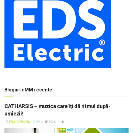
Bloguri eMM recente
CATHARSIS – muzica care îți dă ritmul după-
amiezii!
DE
EMARAMUREȘ
29 IULIE 2026
0