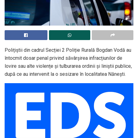
Polițiștii din cadrul Secției 2 Poliție Rurală Bogdan Vodă au
întocmit dosar penal privind săvârșirea infracțiunilor de
lovire sau alte violențe și tulburarea ordinii și liniștii publice,
după ce au intervenit la o sesizare în localitatea Nănești.