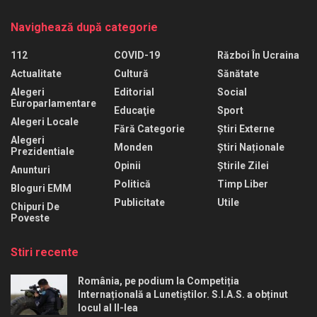
Navighează după categorie
112
COVID-19
Război În Ucraina
Actualitate
Cultură
Sănătate
Alegeri
Editorial
Social
Europarlamentare
Educaţie
Sport
Alegeri Locale
Fără Categorie
Știri Externe
Alegeri
Monden
Știri Naționale
Prezidentiale
Opinii
Știrile Zilei
Anunturi
Politică
Timp Liber
Bloguri EMM
Publicitate
Utile
Chipuri De
Poveste
Stiri recente
România, pe podium la Competiția
Internațională a Lunetiștilor. S.I.A.S. a obținut
locul al II-lea