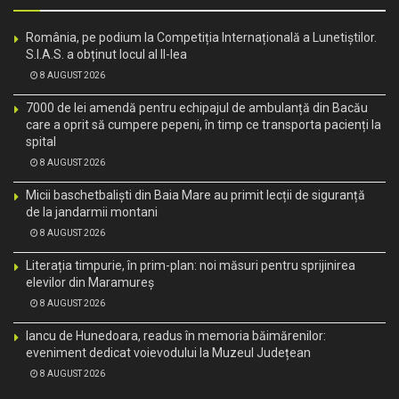
România, pe podium la Competiția Internațională a Lunetiștilor.
S.I.A.S. a obținut locul al II-lea
8 AUGUST 2026
7000 de lei amendă pentru echipajul de ambulanță din Bacău
care a oprit să cumpere pepeni, în timp ce transporta pacienți la
spital
8 AUGUST 2026
Micii baschetbaliști din Baia Mare au primit lecții de siguranță
de la jandarmii montani
8 AUGUST 2026
Literația timpurie, în prim-plan: noi măsuri pentru sprijinirea
elevilor din Maramureș
8 AUGUST 2026
Iancu de Hunedoara, readus în memoria băimărenilor:
eveniment dedicat voievodului la Muzeul Județean
8 AUGUST 2026