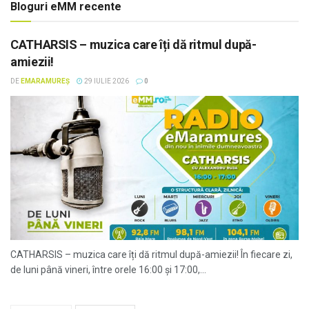
Bloguri eMM recente
CATHARSIS – muzica care îți dă ritmul după-
amiezii!
DE
EMARAMUREȘ
29 IULIE 2026
0
CATHARSIS – muzica care îți dă ritmul după-amiezii! În fiecare zi,
de luni până vineri, între orele 16:00 și 17:00,...