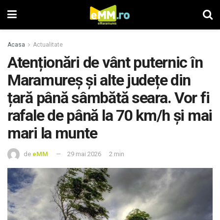
Acasa
Actualitate
Atenționări de vânt puternic în
Maramureș și alte județe din
țară până sâmbătă seara. Vor fi
rafale de până la 70 km/h și mai
mari la munte
de
eMM
29 mai 2026
2 min