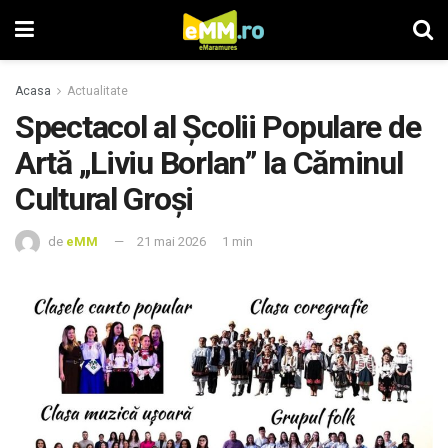
Acasa
Actualitate
Spectacol al Școlii Populare de
Artă „Liviu Borlan” la Căminul
Cultural Groși
de
eMM
21 mai 2026
1 min