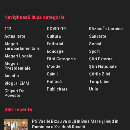
Navighează după categorie
112
COVID-19
Război În Ucraina
Actualitate
Cultură
Sănătate
Alegeri
Editorial
Social
Europarlamentare
Educaţie
Sport
Alegeri Locale
Fără Categorie
Știri Externe
Alegeri
Monden
Știri Naționale
Prezidentiale
Opinii
Știrile Zilei
Anunturi
Politică
Timp Liber
Bloguri EMM
Publicitate
Utile
Chipuri De
Poveste
Stiri recente
PS Vasile Bizău va sluji în Baia Mare și Ieud în
Duminica a X-a după Rusalii