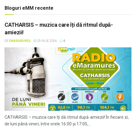
Bloguri eMM recente
CATHARSIS – muzica care îți dă ritmul după-
amiezii!
DE
EMARAMUREȘ
29 IULIE 2026
0
CATHARSIS – muzica care îți dă ritmul după-amiezii! În fiecare zi,
de luni până vineri, între orele 16:00 și 17:00,...