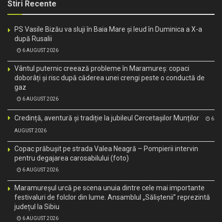
Stiri Recente
PS Vasile Bizău va sluji în Baia Mare și Ieud în Duminica a X-a
după Rusalii
6 AUGUST 2026
Vântul puternic creează probleme în Maramureș: copaci
doborâți și risc după căderea unei crengi peste o conductă de
gaz
6 AUGUST 2026
Credință, aventură și tradiție la jubileul Cercetașilor Munților
6
AUGUST 2026
Copac prăbușit pe strada Valea Neagră – Pompierii intervin
pentru degajarea carosabilului (foto)
6 AUGUST 2026
Maramureșul urcă pe scena unuia dintre cele mai importante
festivaluri de folclor din lume. Ansamblul „Săliștenii” reprezintă
județul la Sibiu
6 AUGUST 2026