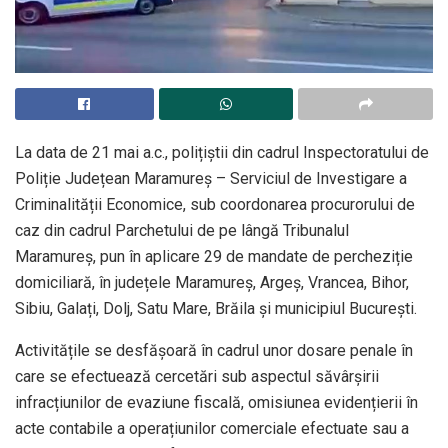
La data de 21 mai a.c., polițiștii din cadrul Inspectoratului de
Poliție Județean Maramureș – Serviciul de Investigare a
Criminalității Economice, sub coordonarea procurorului de
caz din cadrul Parchetului de pe lângă Tribunalul
Maramureș, pun în aplicare 29 de mandate de percheziție
domiciliară, în județele Maramureș, Argeș, Vrancea, Bihor,
Sibiu, Galați, Dolj, Satu Mare, Brăila și municipiul București.
Activitățile se desfășoară în cadrul unor dosare penale în
care se efectuează cercetări sub aspectul săvârșirii
infracțiunilor de evaziune fiscală, omisiunea evidențierii în
acte contabile a operațiunilor comerciale efectuate sau a