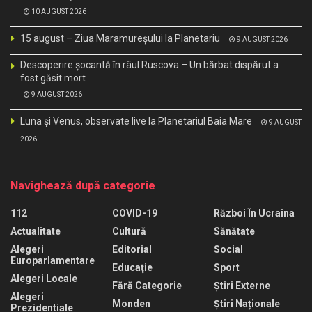
10 AUGUST 2026
15 august – Ziua Maramureșului la Planetariu
9 AUGUST 2026
Descoperire șocantă în râul Ruscova – Un bărbat dispărut a
fost găsit mort
9 AUGUST 2026
Luna și Venus, observate live la Planetariul Baia Mare
9 AUGUST
2026
Navighează după categorie
112
COVID-19
Război În Ucraina
Actualitate
Cultură
Sănătate
Alegeri
Editorial
Social
Europarlamentare
Educaţie
Sport
Alegeri Locale
Fără Categorie
Știri Externe
Alegeri
Monden
Știri Naționale
Prezidentiale