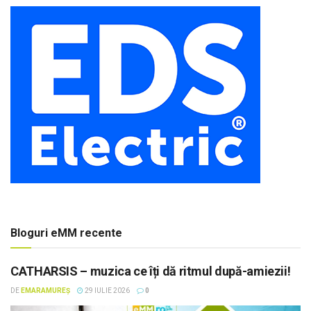
Bloguri eMM recente
CATHARSIS – muzica ce îți dă ritmul după-amiezii!
DE
EMARAMUREȘ
29 IULIE 2026
0