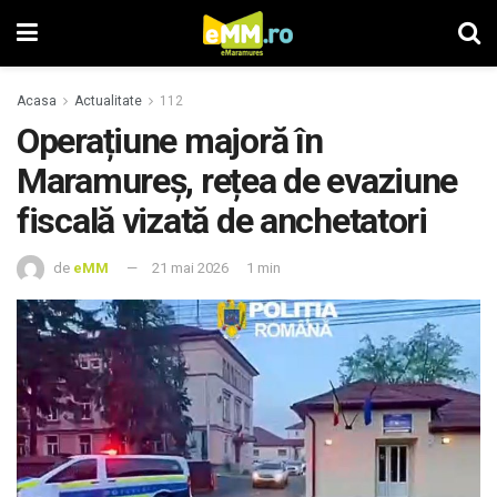
Acasa
Actualitate
112
Operațiune majoră în
Maramureș, rețea de evaziune
fiscală vizată de anchetatori
de
eMM
21 mai 2026
1 min