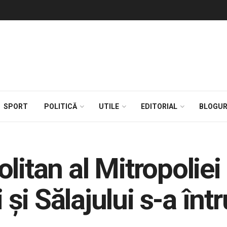
SPORT
POLITICĂ
UTILE
EDITORIAL
BLOGUR
litan al Mitropoliei 
i Sălajului s-a întru