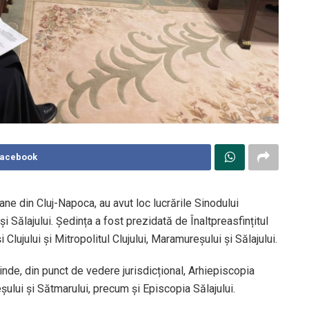
Facebook
ane din Cluj-Napoca, au avut loc lucrările Sinodului
și Sălajului. Ședința a fost prezidată de Înaltpreasfințitul
Clujului și Mitropolitul Clujului, Maramureșului și Sălajului.
rinde, din punct de vedere jurisdicțional, Arhiepiscopia
șului și Sătmarului, precum și Episcopia Sălajului.