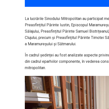
La lucrările Sinodului Mitropolitan au participat me
Preasfințitul Părinte Iustin, Episcopul Maramureșu
Sălajului, Preasfințitul Părinte Samuel Bistrițeanul
Clujului, precum și Preasfințitul Părinte Timotei
a Maramureșului și Sătmarului.
În cadrul ședinței au fost analizate aspecte privi
din cadrul eparhiilor componente, în vederea consoli
mitropolitan.