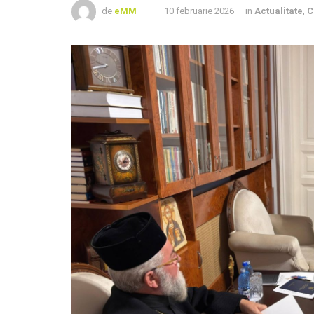
de
eMM
10 februarie 2026
in
Actualitate
,
C