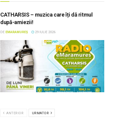
CATHARSIS – muzica care îți dă ritmul
după-amiezii!
DE
EMARAMUREȘ
29 IULIE 2026
ANTERIOR
URMATOR