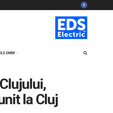
ILE EMM
Clujului,
nit la Cluj