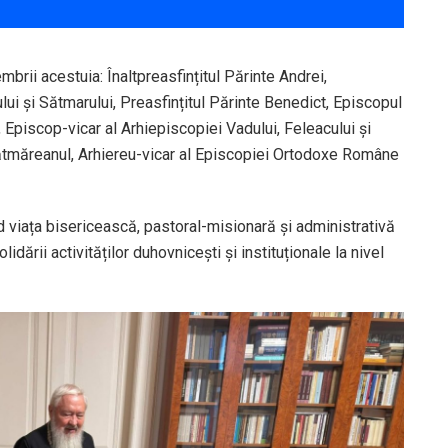
mbrii acestuia: Înaltpreasfințitul Părinte Andrei,
lui și Sătmarului, Preasfințitul Părinte Benedict, Episcopul
, Episcop-vicar al Arhiepiscopiei Vadului, Feleacului și
 Sătmăreanul, Arhiereu-vicar al Episcopiei Ortodoxe Române
nd viața bisericească, pastoral-misionară și administrativă
dării activităților duhovnicești și instituționale la nivel