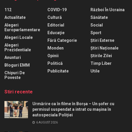
112
COVID-19
Război În Ucraina
Actualitate
Cultură
Sănătate
Alegeri
Editorial
Social
Europarlamentare
Educaţie
Sport
Alegeri Locale
Fără Categorie
Știri Externe
Alegeri
Monden
Știri Naționale
Prezidentiale
Opinii
Știrile Zilei
Anunturi
Politică
Timp Liber
Bloguri EMM
Publicitate
Utile
Chipuri De
Poveste
Stiri recente
Urmărire ca în filme în Borșa – Un șofer cu
permisul suspendat a intrat cu mașina în
autospeciala Poliției
6 AUGUST 2026