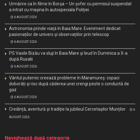
Urmărire ca în filme în Borșa – Un șofer cu permisul suspendat
a intrat cu mașina în autospeciala Poliției
6 AUGUST 2026
Astronomia prinde viață în Baia Mare. Eveniment dedicat
pasionaților de univers și observațiilor prin telescop
6 AUGUST 2026
PS Vasile Bizău va sluji în Baia Mare și Ieud în Duminica a X-a
după Rusalii
6 AUGUST 2026
Vântul puternic creează probleme în Maramureș: copaci
doborâți și risc după căderea unei crengi peste o conductă de
gaz
6 AUGUST 2026
Credință, aventură și tradiție la jubileul Cercetașilor Munților
6
AUGUST 2026
Navighează după categorie