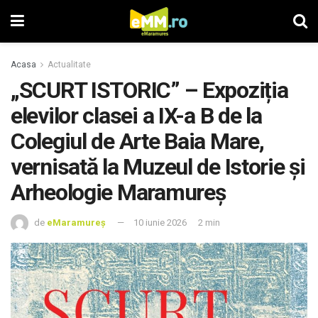
Acasa
Actualitate
„SCURT ISTORIC” – Expoziția
elevilor clasei a IX-a B de la
Colegiul de Arte Baia Mare,
vernisată la Muzeul de Istorie și
Arheologie Maramureș
de
eMaramureș
10 iunie 2026
2 min