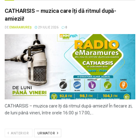
CATHARSIS – muzica care îți dă ritmul după-
amiezii!
DE
EMARAMUREȘ
29 IULIE 2026
0
CATHARSIS – muzica care îți dă ritmul după-amiezii! În fiecare zi,
de luni până vineri, între orele 16:00 și 17:00,...
ANTERIOR
URMATOR