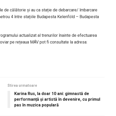
ele de călătorie și au ca stație de debarcare/ îmbarcare
 metrou 4 între stațiile Budapesta Kelenföld – Budapesta
gramului actualizat al trenurilor înainte de efectuarea
feroviar pe rețeaua MÁV pot fi consultate la adresa:
Stirea urmatoare
Karina Rus, la doar 10 ani: gimnastă de
performanță și artistă în devenire, cu primul
pas în muzica populară