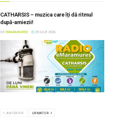
CATHARSIS – muzica care îți dă ritmul
după-amiezii!
DE
EMARAMUREȘ
29 IULIE 2026
ANTERIOR
URMATOR