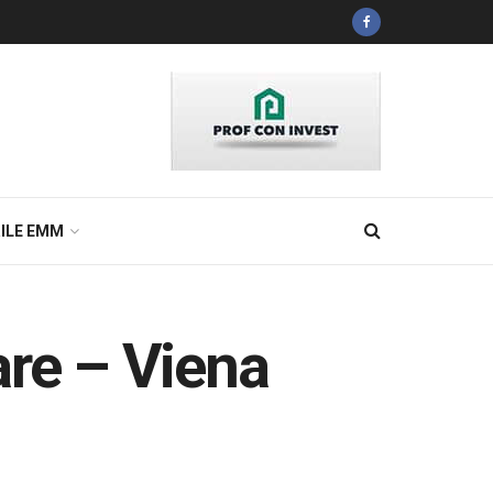
ILE EMM
are – Viena