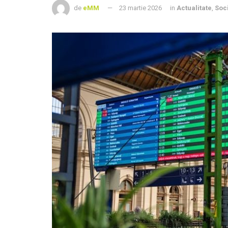
de
eMM
23 martie 2026
in
Actualitate
,
Soc