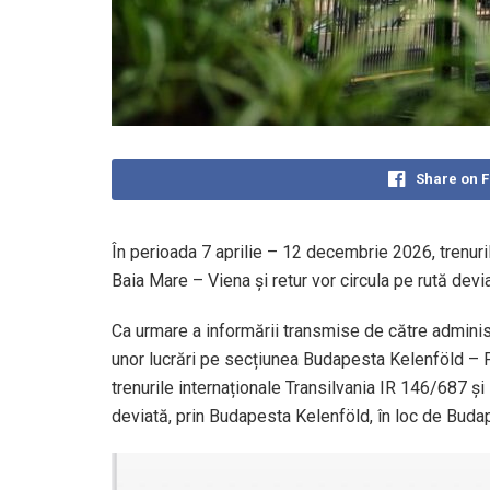
Share on 
În perioada 7 aprilie – 12 decembrie 2026, trenuri
Baia Mare – Viena și retur vor circula pe rută dev
Ca urmare a informării transmise de către admini
unor lucrări pe secțiunea Budapesta Kelenföld – 
trenurile internaționale Transilvania IR 146/687 și
deviată, prin Budapesta Kelenföld, în loc de Budap