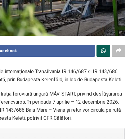
Facebook
le internaționale Transilvania IR 146/687 și IR 143/686
iată, prin Budapesta Kelenföld, în loc de Budapesta Keleti.
strația feroviară ungară MÁV-START, privind desfășurarea
Ferencváros, în perioada 7 aprilie – 12 decembrie 2026,
 IR 143/686 Baia Mare – Viena și retur vor circula pe rută
esta Keleti, potrivit CFR Călători.