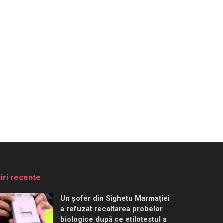
tiri recente
Un șofer din Sighetu Marmației
a refuzat recoltarea probelor
biologice după ce etilotestul a