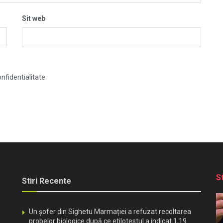
Sit web
nfidentialitate.
S
Stiri Recente
Un șofer din Sighetu Marmației a refuzat recoltarea
probelor biologice după ce etilotestul a indicat 1,19