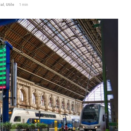
ial
,
Utile
1 min