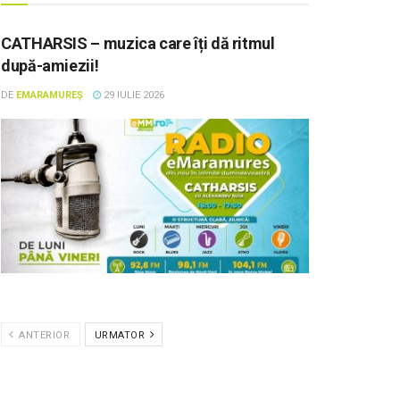
CATHARSIS – muzica care îți dă ritmul
după-amiezii!
DE
EMARAMUREȘ
29 IULIE 2026
ANTERIOR
URMATOR