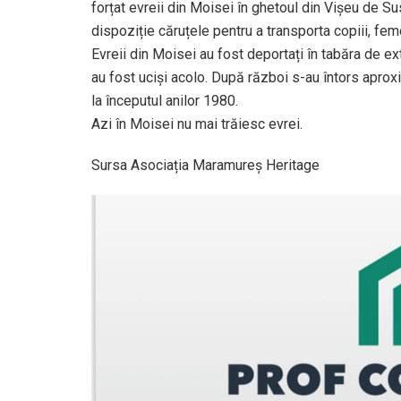
forțat evreii din Moisei în ghetoul din Vișeu de Su
dispoziție căruțele pentru a transporta copiii, feme
Evreii din Moisei au fost deportați în tabăra de e
au fost uciși acolo. După război s-au întors aproxi
la începutul anilor 1980.
Azi în Moisei nu mai trăiesc evrei.
Sursa Asociația Maramureș Heritage