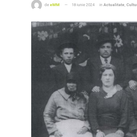
de
eMM
18 iunie 2024
in
Actualitate
,
Cultu