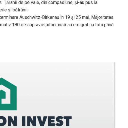
s. Țăranii de pe vale, din compasiune, și-au pus la
ile și bătrânii.
xterminare Auschwitz-Birkenau în 19 și 25 mai. Majoritatea
mativ 180 de supraviețuitori, însă au emigrat cu toții până