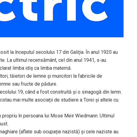
sosit la începutul secolului 17 din Galiția. În anul 1920 au
lete. La ultimul recensământ, cel din anul 1941, s-au
clarat limba idiș ca limba maternă.
ori, tăietori de lemne și muncitori la fabricile de
 lemne sau fructe de pădure.
ecolului 19, când a fost construită și o sinagogă din lemn.
existau mai multe asociații de studiere a Torei și altele cu
in propriu în persoana lui Mose Meir Wiedmann. Ultimul
aust.
le maghiare (aflate sub ocupație nazistă) și cele naziste au