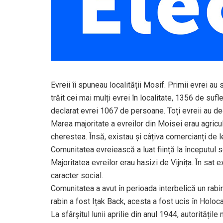
Evreii îi spuneau localității Mosif. Primii evrei au 
trăit cei mai mulți evrei în localitate, 1356 de suf
declarat evrei 1067 de persoane. Toți evreii au de
Marea majoritate a evreilor din Moisei erau agricult
cherestea. Însă, existau și câțiva comercianți de
Comunitatea evreiească a luat ființă la începutul s
Majoritatea evreilor erau hasizi de Vijnița. În sat 
caracter social.
Comunitatea a avut în perioada interbelică un rab
rabin a fost Ițak Back, acesta a fost ucis în Holoc
La sfârșitul lunii aprilie din anul 1944, autorități