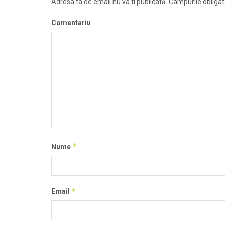
Adresa ta de email nu va fi publicată.
Câmpurile obligat
Comentariu
*
Nume
*
Email