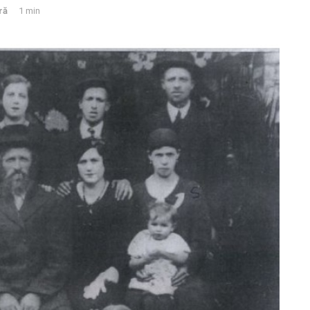
ră
1 min