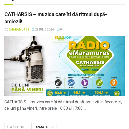
CATHARSIS – muzica care îți dă ritmul după-
amiezii!
DE
EMARAMUREȘ
29 IULIE 2026
0
CATHARSIS – muzica care îți dă ritmul după-amiezii! În fiecare zi,
de luni până vineri, între orele 16:00 și 17:00,...
ANTERIOR
URMATOR