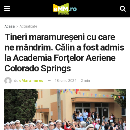
Acasa
Actualitate
Tineri maramureșeni cu care
ne mândrim. Călin a fost admis
la Academia Forţelor Aeriene
Colorado Springs
de
eMaramureș
18 iunie 2024
2 min