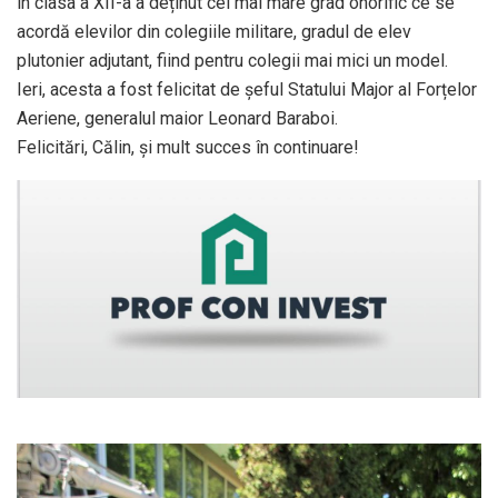
în clasa a XII-a a deținut cel mai mare grad onorific ce se
acordă elevilor din colegiile militare, gradul de elev
plutonier adjutant, fiind pentru colegii mai mici un model.
Ieri, acesta a fost felicitat de șeful Statului Major al Forțelor
Aeriene, generalul maior Leonard Baraboi.
Felicitări, Călin, şi mult succes în continuare!