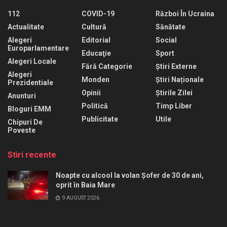
112
COVID-19
Război În Ucraina
Actualitate
Cultură
Sănătate
Alegeri
Editorial
Social
Europarlamentare
Educaţie
Sport
Alegeri Locale
Fără Categorie
Știri Externe
Alegeri
Monden
Știri Naționale
Prezidentiale
Opinii
Știrile Zilei
Anunturi
Politică
Timp Liber
Bloguri EMM
Publicitate
Utile
Chipuri De
Poveste
Stiri recente
Noapte cu alcool la volan Șofer de 30 de ani,
oprit în Baia Mare
9 AUGUST 2026