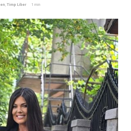
en
,
Timp Liber
1 min