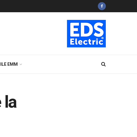
ILE EMM
 la