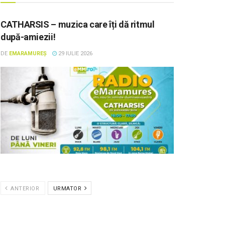
CATHARSIS – muzica care îți dă ritmul
după-amiezii!
DE
EMARAMUREȘ
29 IULIE 2026
ANTERIOR
URMATOR