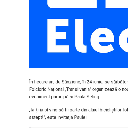
În fiecare an, de Sânziene, în 24 iunie, se sărbăt
Folcloric Național „Transilvania” organizează o nouă
eveniment participă şi Paula Seling.
„Ia-ți ia sì vino să fii parte din alaiul bicicliștilor 
astept!”, este invitaţia Paulei.