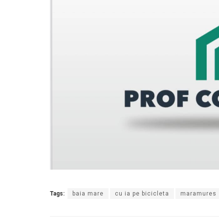
Tags:
baia mare
cu ia pe bicicleta
maramures