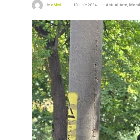
de
eMM
18 iunie 2024
in
Actualitate
,
Mond