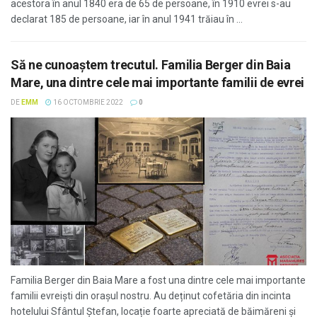
acestora în anul 1840 era de 65 de persoane, în 1910 evrei s-au
declarat 185 de persoane, iar în anul 1941 trăiau în ...
Să ne cunoaştem trecutul. Familia Berger din Baia
Mare, una dintre cele mai importante familii de evrei
DE
EMM
16 OCTOMBRIE 2022
0
Familia Berger din Baia Mare a fost una dintre cele mai importante
familii evreiști din orașul nostru. Au deținut cofetăria din incinta
hotelului Sfântul Ștefan, locație foarte apreciată de băimăreni și