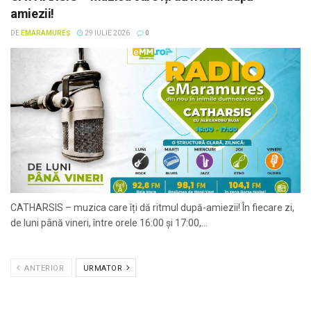
amiezii!
DE
EMARAMUREȘ
29 IULIE 2026
0
CATHARSIS – muzica care îți dă ritmul după-amiezii! În fiecare zi,
de luni până vineri, între orele 16:00 și 17:00,...
ANTERIOR
URMATOR