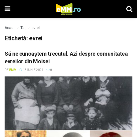
Acasa
Tag
evrei
Etichetă: evrei
Să ne cunoaştem trecutul. Azi despre comunitatea
evreilor din Moisei
DE
EMM
18 IUNIE 2024
0