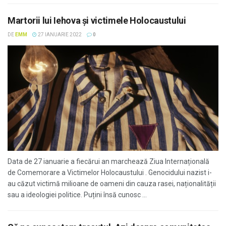
Martorii lui Iehova și victimele Holocaustului
DE
EMM
27 IANUARIE 2022
0
Data de 27 ianuarie a fiecărui an marchează Ziua Internațională
de Comemorare a Victimelor Holocaustului . Genocidului nazist i-
au căzut victimă milioane de oameni din cauza rasei, naționalității
sau a ideologiei politice. Puțini însă cunosc ...