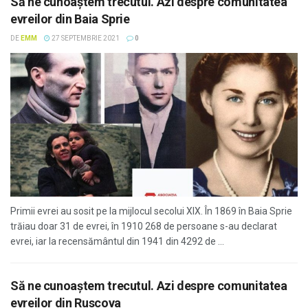
Să ne cunoaştem trecutul. Azi despre comunitatea
evreilor din Baia Sprie
DE
EMM
27 SEPTEMBRIE 2021
0
Primii evrei au sosit pe la mijlocul secolui XIX. În 1869 în Baia Sprie
trăiau doar 31 de evrei, în 1910 268 de persoane s-au declarat
evrei, iar la recensământul din 1941 din 4292 de ...
Să ne cunoaştem trecutul. Azi despre comunitatea
evreilor din Ruscova