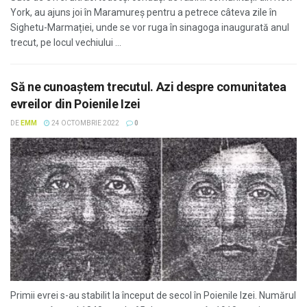
York, au ajuns joi în Maramureș pentru a petrece câteva zile în
Sighetu-Marmației, unde se vor ruga în sinagoga inaugurată anul
trecut, pe locul vechiului ...
Să ne cunoaştem trecutul. Azi despre comunitatea
evreilor din Poienile Izei
DE
EMM
24 OCTOMBRIE 2022
0
Primii evrei s-au stabilit la început de secol în Poienile Izei. Numărul