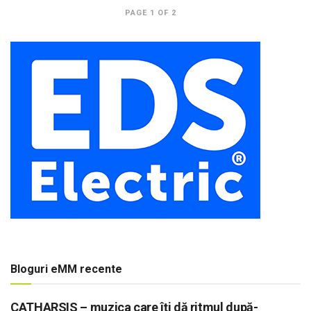
PAGE 1 OF 2
Bloguri eMM recente
CATHARSIS – muzica care îți dă ritmul după-