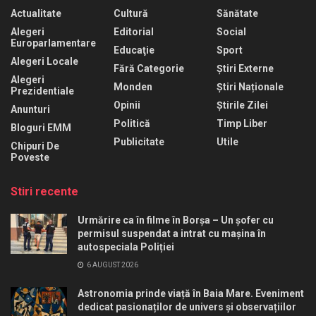
Actualitate
Cultură
Sănătate
Alegeri
Editorial
Social
Europarlamentare
Educaţie
Sport
Alegeri Locale
Fără Categorie
Știri Externe
Alegeri
Monden
Știri Naționale
Prezidentiale
Opinii
Știrile Zilei
Anunturi
Politică
Timp Liber
Bloguri EMM
Publicitate
Utile
Chipuri De
Poveste
Stiri recente
Urmărire ca în filme în Borșa – Un șofer cu
permisul suspendat a intrat cu mașina în
autospeciala Poliției
6 AUGUST 2026
Astronomia prinde viață în Baia Mare. Eveniment
dedicat pasionaților de univers și observațiilor