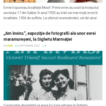
Evreii îi spuneau localității Mosif. Primii evrei au sosit la începutul
secolului 17 din Galiția. În anul 1920 au trăit cei mai mulți evrei în
localitate, 1356 de suflete. La ultimul recensământ, cel din anul ...
„Am învins.”, expoziţie de fotografii ale unor evrei
maramureșeni, la Sighetu Marmaţiei
DE
EMM
5 SEPTEMBRIE 2023
0
O expoziție deosebită va avea loc luna viitoare la Sighetu