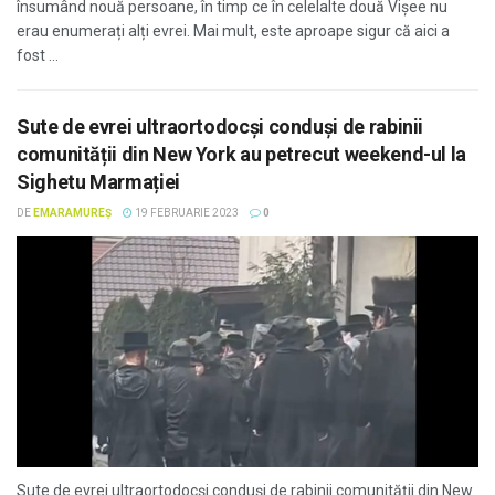
însumând nouă persoane, în timp ce în celelalte două Vișee nu
erau enumerați alți evrei. Mai mult, este aproape sigur că aici a
fost ...
Sute de evrei ultraortodocși conduși de rabinii
comunității din New York au petrecut weekend-ul la
Sighetu Marmației
DE
EMARAMUREȘ
19 FEBRUARIE 2023
0
Sute de evrei ultraortodocși conduși de rabinii comunității din New