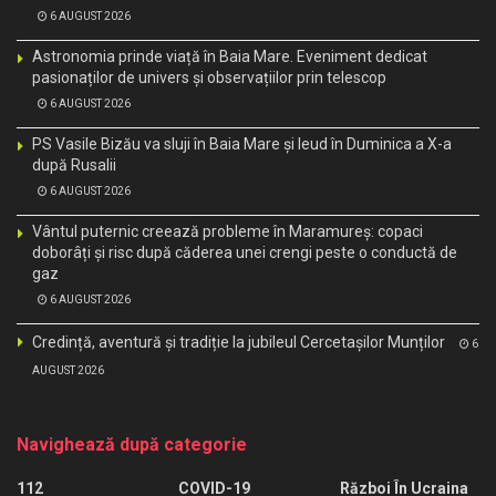
6 AUGUST 2026
Astronomia prinde viață în Baia Mare. Eveniment dedicat
pasionaților de univers și observațiilor prin telescop
6 AUGUST 2026
PS Vasile Bizău va sluji în Baia Mare și Ieud în Duminica a X-a
după Rusalii
6 AUGUST 2026
Vântul puternic creează probleme în Maramureș: copaci
doborâți și risc după căderea unei crengi peste o conductă de
gaz
6 AUGUST 2026
Credință, aventură și tradiție la jubileul Cercetașilor Munților
6
AUGUST 2026
Navighează după categorie
112
COVID-19
Război În Ucraina