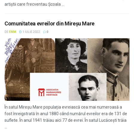
artiștii care frecventau Școala ...
Comunitatea evreilor din Mireșu Mare
DE
EMM
1 IULIE 2022
0
În satul Mireșu Mare populația evreiască cea mai numeroasă a
fost înreigstrată în anul 1880 când numărul evreilor era de 131 de
suflete. În anul 1941 trăiau aici 77 de evrei. În satul Lucăcești trăia
...