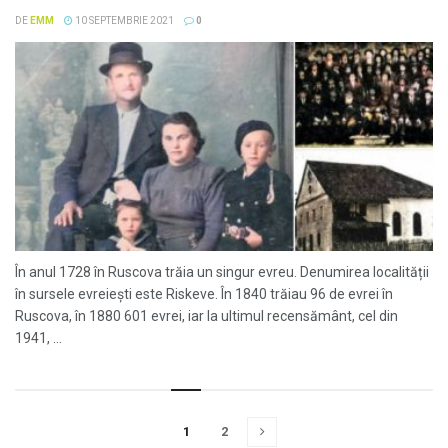
DE
EMM
10 SEPTEMBRIE 2021
0
În anul 1728 în Ruscova trăia un singur evreu. Denumirea localității
în sursele evreiești este Riskeve. În 1840 trăiau 96 de evrei în
Ruscova, în 1880 601 evrei, iar la ultimul recensământ, cel din
1941, ...
1
2