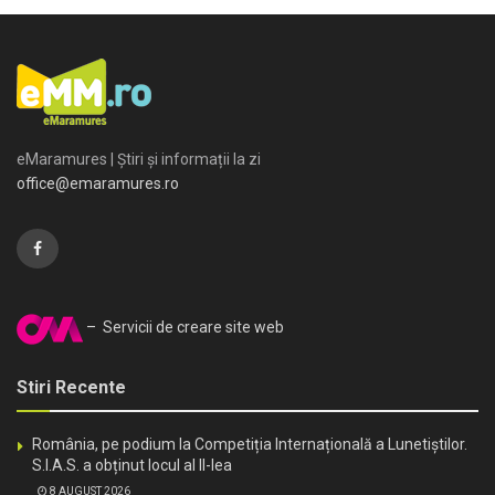
eMaramures | Știri și informații la zi
office@emaramures.ro
– Servicii de creare site web
Stiri Recente
România, pe podium la Competiția Internațională a Lunetiștilor.
S.I.A.S. a obținut locul al II-lea
8 AUGUST 2026