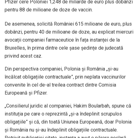
Pfizer cere Poloniei 1,248 de miliarde de euro plus dobânzi
pentru 88 de milioane de doze de vaccin.
De asemenea, solicită României 615 milioane de euro, plus
dobânzi, pentru 40 de milioane de doze, au explicat miercuri
avocații companiei farmaceutice în fața instanței de la
Bruxelles, în prima dintre cele șase ședințe de judecată
privind acest caz.
Din perspectiva companiei, Polonia și România „și-au
încălcat obligațiile contractuale”, prin neplata vaccinurilor
convenite în cel de-al treilea contract dintre Comisia
Europeană și Pfizer.
„Consilierul juridic al companiei, Hakim Boularbah, spune că
instituția pe care o reprezintă „și-a îndeplinit scrupulos
obligațiile” și că, din toată Uniunea Europeană, doar Polonia
și România nu și-au îndeplinit obligațiile contractuale.
Potrivit publicației citate, instanța a avut o părere neclară