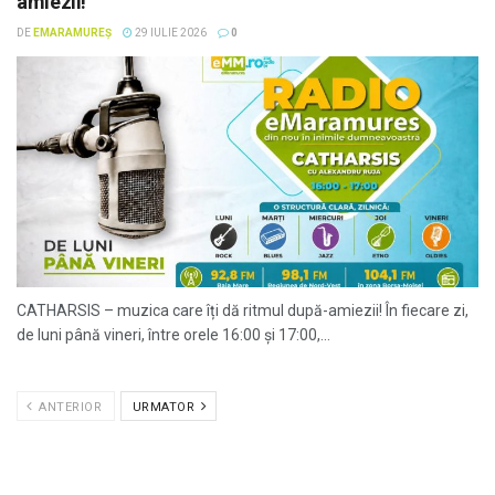
amiezii!
DE
EMARAMUREȘ
29 IULIE 2026
0
CATHARSIS – muzica care îți dă ritmul după-amiezii! În fiecare zi,
de luni până vineri, între orele 16:00 și 17:00,...
ANTERIOR
URMATOR