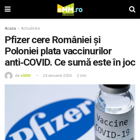
Acasa
Actualitate
Pfizer cere României și
Poloniei plata vaccinurilor
anti‑COVID. Ce sumă este în joc
de
eMM
24 ianuarie 2026
2 min