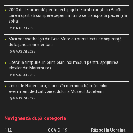
7000 de lei amendă pentru echipajul de ambulanță din Bacău
care a oprit să cumpere pepeni, în timp ce transporta pacienți la
spital
8 AUGUST 2026
Micii baschetbaliști din Baia Mare au primit lecții de siguranță
de la jandarmii montani
8 AUGUST 2026
Literația timpurie, în prim-plan: noi măsuri pentru sprijinirea
elevilor din Maramureș
8 AUGUST 2026
Iancu de Hunedoara, readus în memoria băimărenilor:
eveniment dedicat voievodului la Muzeul Județean
8 AUGUST 2026
Navighează după categorie
112
COVID-19
Război În Ucraina