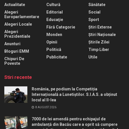
Actualitate
Cultură
Sănătate
Alegeri
Editorial
Social
Europarlamentare
Educaţie
Sport
Alegeri Locale
Fără Categorie
Știri Externe
Alegeri
Monden
Știri Naționale
Prezidentiale
Opinii
Știrile Zilei
Anunturi
Politică
Timp Liber
Bloguri EMM
Publicitate
Utile
Chipuri De
Poveste
Stiri recente
România, pe podium la Competiția
Internațională a Lunetiștilor. S.I.A.S. a obținut
locul al II-lea
8 AUGUST 2026
7000 de lei amendă pentru echipajul de
ambulanță din Bacău care a oprit să cumpere