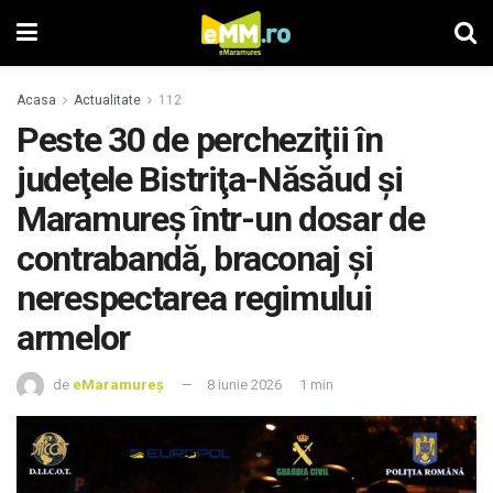
Acasa
Actualitate
112
Peste 30 de percheziţii în
judeţele Bistriţa-Năsăud şi
Maramureş într-un dosar de
contrabandă, braconaj şi
nerespectarea regimului
armelor
de
eMaramureș
8 iunie 2026
1 min