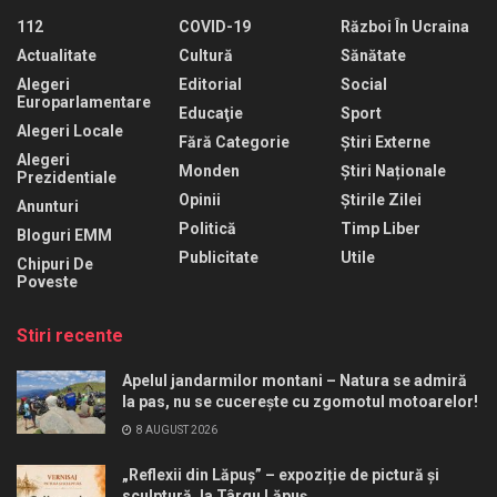
112
COVID-19
Război În Ucraina
Actualitate
Cultură
Sănătate
Alegeri
Editorial
Social
Europarlamentare
Educaţie
Sport
Alegeri Locale
Fără Categorie
Știri Externe
Alegeri
Monden
Știri Naționale
Prezidentiale
Opinii
Știrile Zilei
Anunturi
Politică
Timp Liber
Bloguri EMM
Publicitate
Utile
Chipuri De
Poveste
Stiri recente
Apelul jandarmilor montani – Natura se admiră
la pas, nu se cucerește cu zgomotul motoarelor!
8 AUGUST 2026
„Reflexii din Lăpuș” – expoziție de pictură și
sculptură, la Târgu Lăpuș