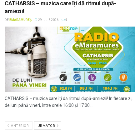
CATHARSIS – muzica care îți dă ritmul după-
amiezii!
DE
EMARAMUREȘ
29 IULIE 2026
0
CATHARSIS – muzica care îți dă ritmul după-amiezii! În fiecare zi,
de luni până vineri, între orele 16:00 și 17:00,...
ANTERIOR
URMATOR