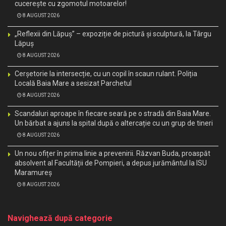
cucerește cu zgomotul motoarelor!
8 AUGUST 2026
„Reflexii din Lăpuș” – expoziție de pictură și sculptură, la Târgu
Lăpuș
8 AUGUST 2026
Cerșetorie la intersecție, cu un copil în scaun rulant. Poliția
Locală Baia Mare a sesizat Parchetul
8 AUGUST 2026
Scandaluri aproape în fiecare seară pe o stradă din Baia Mare.
Un bărbat a ajuns la spital după o altercație cu un grup de tineri
8 AUGUST 2026
Un nou ofițer în prima linie a prevenirii. Răzvan Buda, proaspăt
absolvent al Facultății de Pompieri, a depus jurământul la ISU
Maramureș
8 AUGUST 2026
Navighează după categorie