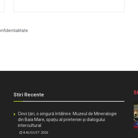
nfidentialitate.
S
Stiri Recente
Cinci țări, o singură întâlnire: Muzeul de Mineralogie
din Baia Mare, spațiu al prieteniei și dialogului
intercultural
8 AUGUST 2026