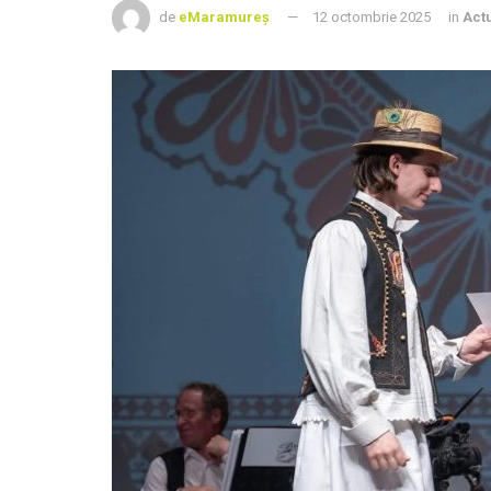
de
eMaramureș
12 octombrie 2025
in
Actu