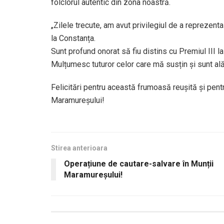
folclorul autentic din zona noastră.
„Zilele trecute, am avut privilegiul de a reprezenta 
la Constanța.
Sunt profund onorat să fiu distins cu Premiul III 
Mulțumesc tuturor celor care mă susțin și sunt al
Felicitări pentru această frumoasă reușită și pentr
Maramureșului!
Stirea anterioara
Operațiune de cautare-salvare în Munții
Maramureșului!