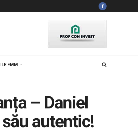
ILE EMM
nța – Daniel
 său autentic!