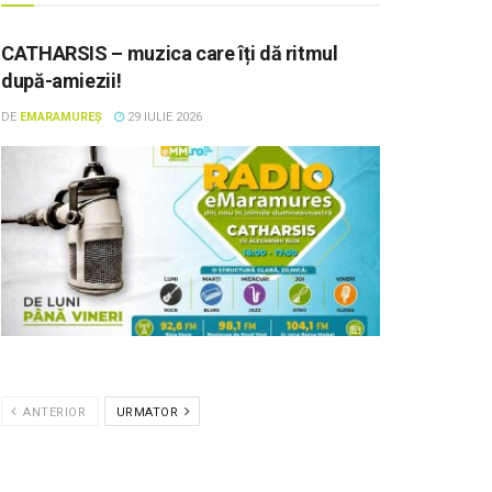
CATHARSIS – muzica care îți dă ritmul
după-amiezii!
DE
EMARAMUREȘ
29 IULIE 2026
ANTERIOR
URMATOR