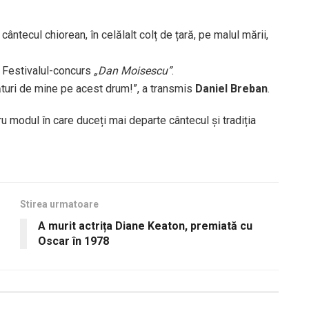
cântecul chiorean, în celălalt colț de țară, pe malul mării,
la Festivalul-concurs
„Dan Moisescu”
.
ături de mine pe acest drum!”, a transmis
Daniel Breban
.
u modul în care duceți mai departe cântecul și tradiția
Stirea urmatoare
A murit actrița Diane Keaton, premiată cu
Oscar în 1978