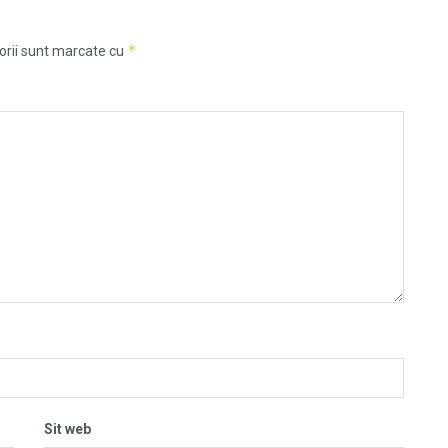
*
orii sunt marcate cu
Sit web