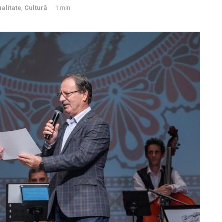
alitate
,
Cultură
1 min