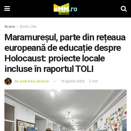
Acasa
Știrile Zilei
Maramureșul, parte din rețeaua
europeană de educație despre
Holocaust: proiecte locale
incluse în raportul TOLI
de
andreea.denisa
14 aprilie 2026
2 min