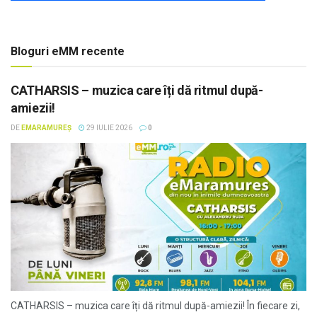
Bloguri eMM recente
CATHARSIS – muzica care îți dă ritmul după-
amiezii!
DE
EMARAMUREȘ
29 IULIE 2026
0
CATHARSIS – muzica care îți dă ritmul după-amiezii! În fiecare zi,