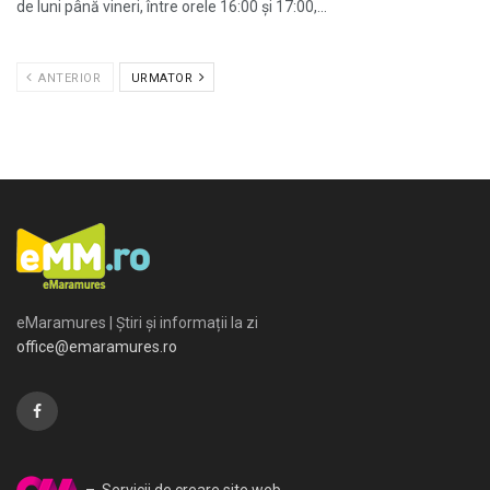
de luni până vineri, între orele 16:00 și 17:00,...
ANTERIOR
URMATOR
eMaramures | Știri și informații la zi
office@emaramures.ro