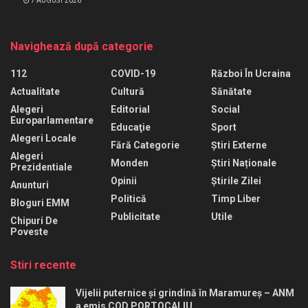
7 AUGUST 2026
Navighează după categorie
112
COVID-19
Război În Ucraina
Actualitate
Cultură
Sănătate
Alegeri
Editorial
Social
Europarlamentare
Educaţie
Sport
Alegeri Locale
Fără Categorie
Știri Externe
Alegeri
Monden
Știri Naționale
Prezidentiale
Opinii
Știrile Zilei
Anunturi
Politică
Timp Liber
Bloguri EMM
Publicitate
Utile
Chipuri De
Poveste
Stiri recente
Vijelii puternice și grindină în Maramureș – ANM
a emis COD PORTOCALIU