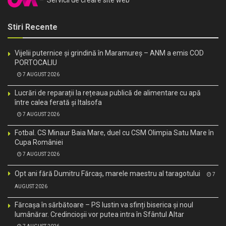
– Servicii de creare site web
Stiri Recente
Vijelii puternice și grindină în Maramureș – ANM a emis COD
PORTOCALIU
7 AUGUST 2026
Lucrări de reparații la rețeaua publică de alimentare cu apă
între calea ferată și Italsofa
7 AUGUST 2026
Fotbal. CS Minaur Baia Mare, duel cu CSM Olimpia Satu Mare în
Cupa României
7 AUGUST 2026
Opt ani fără Dumitru Fărcaș, marele maestru al taragotului
7
AUGUST 2026
Fărcașa în sărbătoare – PS Iustin va sfinți biserica și noul
lumânărar. Credincioșii vor putea intra în Sfântul Altar