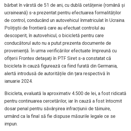
bărbat în vârstă de 51 de ani, cu dublă cetățenie (română și
ucraineană) s-a prezentat pentru efectuarea formalităților
de control, conducând un autovehicul înmatriculat în Ucraina.
Polițiștii de frontieră care au efectuat controlul au
descoperit, în autovehicul, o bicicletă pentru care
conducătorul auto nu a putut prezenta documente de
proveniență. În urma verificărilor efectuate împreună cu
ofițerii Frontex detașați în PTF Siret s-a constatat că
bicicleta în cauză figurează ca fiind furată din Germania,
alertă introdusă de autoritățile din țara respectivă în
ianuarie 2024.
Bicicleta, evaluată la aproximativ 4.500 de lei, a fost ridicată
pentru continuarea cercetărilor, iar în cauză a fost întocmit
dosar penal pentru săvârșirea infracțiunii de tăinuire,
urmând ca la final să fie dispuse măsurile legale ce se
impun.