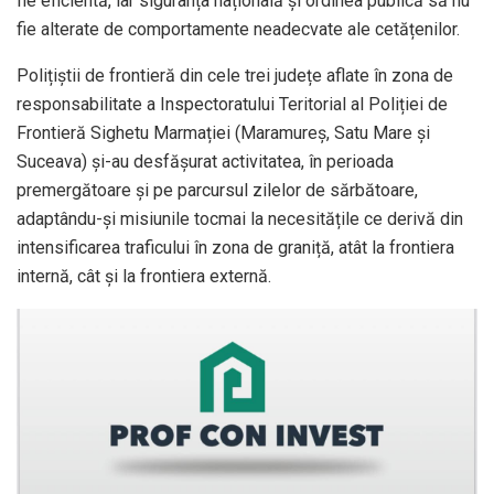
fie eficientă, iar siguranța națională și ordinea publică să nu
fie alterate de comportamente neadecvate ale cetățenilor.
Polițiștii de frontieră din cele trei județe aflate în zona de
responsabilitate a Inspectoratului Teritorial al Poliției de
Frontieră Sighetu Marmației (Maramureș, Satu Mare și
Suceava) și-au desfășurat activitatea, în perioada
premergătoare și pe parcursul zilelor de sărbătoare,
adaptându-și misiunile tocmai la necesitățile ce derivă din
intensificarea traficului în zona de graniță, atât la frontiera
internă, cât și la frontiera externă.