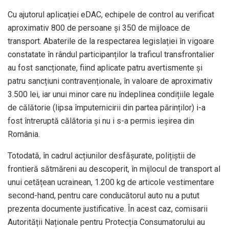
Cu ajutorul aplicației eDAC, echipele de control au verificat
aproximativ 800 de persoane și 350 de mijloace de
transport. Abaterile de la respectarea legislației în vigoare
constatate în rândul participanților la traficul transfrontalier
au fost sancționate, fiind aplicate patru avertismente și
patru sancțiuni contravenționale, în valoare de aproximativ
3.500 lei, iar unui minor care nu îndeplinea condițiile legale
de călătorie (lipsa împuternicirii din partea părinților) i-a
fost întreruptă călătoria și nu i s-a permis ieșirea din
România.
Totodată, în cadrul acțiunilor desfășurate, polițiștii de
frontieră sătmăreni au descoperit, în mijlocul de transport al
unui cetățean ucrainean, 1.200 kg de articole vestimentare
second-hand, pentru care conducătorul auto nu a putut
prezenta documente justificative. În acest caz, comisarii
Autorității Naționale pentru Protecția Consumatorului au