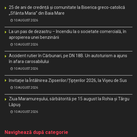
25 de ani de credință și comunitate la Biserica greco-catolică
„Sfânta Maria” din Baia Mare
10 AUGUST 2026
La un pas de dezastru – Incendiu la o societate comercială, în
apropierea unei benzinării
10 AUGUST 2026
Accident rutier în Cărbunari, pe DN 18B. Un autoturism a ajuns
în afara carosabilului
10 AUGUST 2026
Invitație la Întâlnirea Zipserilor/Țipțerilor 2026, la Vișeu de Sus
10 AUGUST 2026
Ziua Maramureșului, sărbătorită pe 15 august la Rohia și Târgu
Lăpuș
10 AUGUST 2026
Navighează după categorie