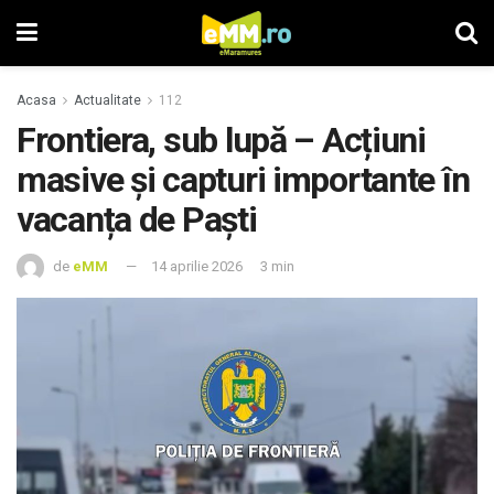
Acasa
Actualitate
112
Frontiera, sub lupă – Acțiuni
masive și capturi importante în
vacanța de Paști
de
eMM
14 aprilie 2026
3 min