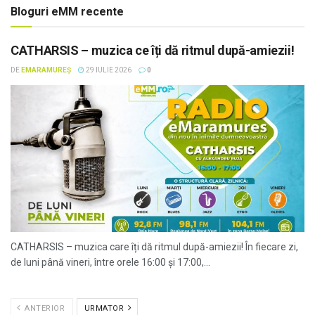
Bloguri eMM recente
CATHARSIS – muzica ce îți dă ritmul după-amiezii!
DE
EMARAMUREȘ
29 IULIE 2026
0
CATHARSIS – muzica care îți dă ritmul după-amiezii! În fiecare zi,
de luni până vineri, între orele 16:00 și 17:00,...
ANTERIOR
URMATOR