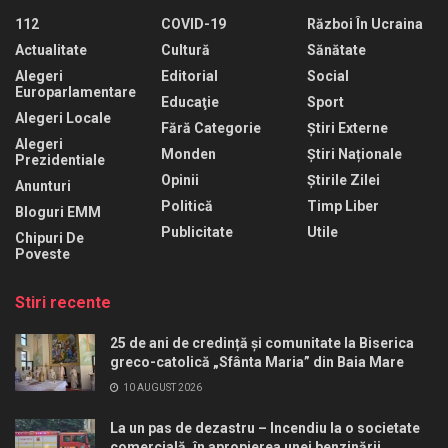
112
COVID-19
Război În Ucraina
Actualitate
Cultură
Sănătate
Alegeri
Editorial
Social
Europarlamentare
Educaţie
Sport
Alegeri Locale
Fără Categorie
Știri Externe
Alegeri
Monden
Știri Naționale
Prezidentiale
Opinii
Știrile Zilei
Anunturi
Politică
Timp Liber
Bloguri EMM
Publicitate
Utile
Chipuri De
Poveste
Stiri recente
25 de ani de credință și comunitate la Biserica
greco-catolică „Sfânta Maria” din Baia Mare
10 AUGUST 2026
La un pas de dezastru – Incendiu la o societate
comercială, în apropierea unei benzinării