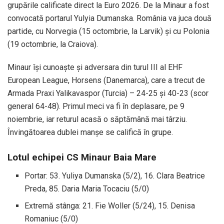
grupările calificate direct la Euro 2026. De la Minaur a fost
convocată portarul Yulyia Dumanska. România va juca două
partide, cu Norvegia (15 octombrie, la Larvik) și cu Polonia
(19 octombrie, la Craiova).
Minaur își cunoaște și adversara din turul III al EHF
European League, Horsens (Danemarca), care a trecut de
Armada Praxi Yalikavaspor (Turcia) – 24-25 și 40-23 (scor
general 64-48). Primul meci va fi în deplasare, pe 9
noiembrie, iar returul acasă o săptămână mai târziu.
Învingătoarea dublei manșe se califică în grupe.
Lotul echipei CS Minaur Baia Mare
Portar: 53. Yuliya Dumanska (5/2), 16. Clara Beatrice
Preda, 85. Daria Maria Tocaciu (5/0)
Extremă stânga: 21. Fie Woller (5/24), 15. Denisa
Romaniuc (5/0)