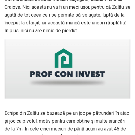
Craiova. Nici acesta nu va fi un meci ușor, pentru că Zalău se
agață de tot ceea ce i se permite să se agațe, luptă de la
început la sfârșit, iar această muncă este uneori răsplătită.
În plus, nici nu are nimic de pierdut.
Echipa din Zalău se bazează pe un joc pe pătrunderi în atac
și joc cu pivotul, motiv pentru care obține și multe aruncări
de la 7m. În cele cinci meciuri de până acum au avut 45 de