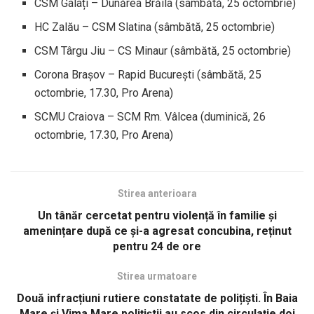
CSM Galați – Dunărea Brăila (sâmbătă, 25 octombrie)
HC Zalău – CSM Slatina (sâmbătă, 25 octombrie)
CSM Târgu Jiu – CS Minaur (sâmbătă, 25 octombrie)
Corona Brașov – Rapid București (sâmbătă, 25
octombrie, 17.30, Pro Arena)
SCMU Craiova – SCM Rm. Vâlcea (duminică, 26
octombrie, 17.30, Pro Arena)
Stirea anterioara
Un tânăr cercetat pentru violență în familie și
amenințare după ce și-a agresat concubina, reținut
pentru 24 de ore
Stirea urmatoare
Două infracțiuni rutiere constatate de polițiști. În Baia
Mare și Vima Mare polițiștii au scos din circulație doi