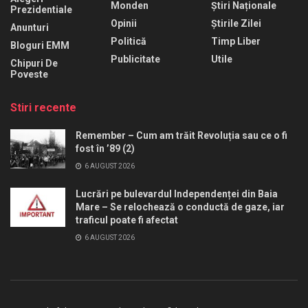
Monden
Știri Naționale
Prezidentiale
Opinii
Știrile Zilei
Anunturi
Politică
Timp Liber
Bloguri EMM
Publicitate
Utile
Chipuri De
Poveste
Stiri recente
Remember – Cum am trăit Revoluția sau ce o fi
fost în ’89 (2)
6 AUGUST 2026
Lucrări pe bulevardul Independenței din Baia
Mare – Se relochează o conductă de gaze, iar
traficul poate fi afectat
6 AUGUST 2026