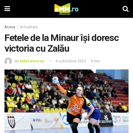
Acasa
Actualitate
Fetele de la Minaur își doresc
victoria cu Zalău
de
eMaramureș
6 octombrie 2025
4 min