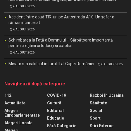
6 AUGUST 2026
Accident între două TIR-uri pe Autostrada A10. Un șofer a
rămas încarcerat
6 AUGUST 2026
Schimbarea la Faţă a Domnului – Sărbătoare importantă
pentru creştinii ortodocşi şi catolici
6 AUGUST 2026
Minaur s-a calificat în turul III al Cupei României
6 AUGUST 2026
Navighează după categorie
112
COVID-19
Război În Ucraina
Actualitate
Cultură
Sănătate
Alegeri
Editorial
Social
Europarlamentare
Educaţie
Sport
Alegeri Locale
Fără Categorie
Știri Externe
Alegeri