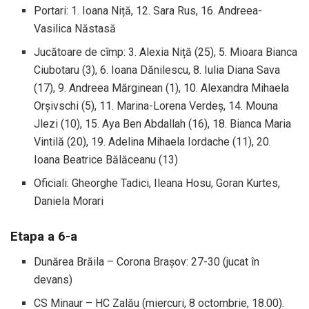
Portari: 1. Ioana Niță, 12. Sara Rus, 16. Andreea-
Vasilica Năstasă
Jucătoare de cîmp: 3. Alexia Niță (25), 5. Mioara Bianca
Ciubotaru (3), 6. Ioana Dănilescu, 8. Iulia Diana Sava
(17), 9. Andreea Mărginean (1), 10. Alexandra Mihaela
Orșivschi (5), 11. Marina-Lorena Verdeș, 14. Mouna
Jlezi (10), 15. Aya Ben Abdallah (16), 18. Bianca Maria
Vintilă (20), 19. Adelina Mihaela Iordache (11), 20.
Ioana Beatrice Bălăceanu (13)
Oficiali: Gheorghe Tadici, Ileana Hosu, Goran Kurtes,
Daniela Morari
Etapa a 6-a
Dunărea Brăila – Corona Brașov: 27-30 (jucat în
devans)
CS Minaur – HC Zalău (miercuri, 8 octombrie, 18.00).