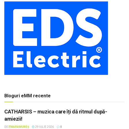
Bloguri eMM recente
CATHARSIS – muzica care îți dă ritmul după-
amiezii!
DE
EMARAMUREȘ
29 IULIE 2026
0