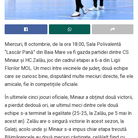
Miercuri, 8 octombrie, de la ora 18.00, Sala Polivalentă
“Lascăr Pană” din Baia Mare va fi gazda partidei dintre CS
Minaur și HC Zalău, joc din cadrul etapei a 6-a din Ligii
Florilor MOL. Un meci între vecinele de județ, două echipe
care se cunosc bine, disputând multe meciuri directe, fie ele
amicale, fie în competițiile oficiale.
În ultimele cinci jocuri oficiale, Minaur a obținut două victorii,
a pierdut dedouă ori, iar ultimul meci dintre cele două
echipe s-a terminat la egalitate (25-25, la Zalău, pe 5 mai în
acest an). Zalău are o singură victorie în acest sezon, la
Galați, acolo unde și Minaur s-a impus chiar etapa trecută.
Băimărencele au două meciuri câștigate, celălalt fiind cu