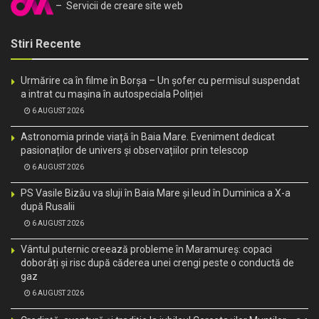
– Servicii de creare site web
Stiri Recente
Urmărire ca în filme în Borșa – Un șofer cu permisul suspendat
a intrat cu mașina în autospeciala Poliției
6 AUGUST 2026
Astronomia prinde viață în Baia Mare. Eveniment dedicat
pasionaților de univers și observațiilor prin telescop
6 AUGUST 2026
PS Vasile Bizău va sluji în Baia Mare și Ieud în Duminica a X-a
după Rusalii
6 AUGUST 2026
Vântul puternic creează probleme în Maramureș: copaci
doborâți și risc după căderea unei crengi peste o conductă de
gaz
6 AUGUST 2026