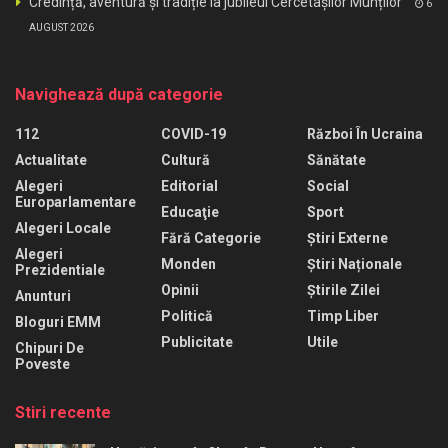
Credință, aventură și tradiție la jubileul Cercetașilor Munților
6
AUGUST 2026
Navighează după categorie
112
COVID-19
Război În Ucraina
Actualitate
Cultură
Sănătate
Alegeri
Editorial
Social
Europarlamentare
Educaţie
Sport
Alegeri Locale
Fără Categorie
Știri Externe
Alegeri
Monden
Știri Naționale
Prezidentiale
Opinii
Știrile Zilei
Anunturi
Politică
Timp Liber
Bloguri EMM
Publicitate
Utile
Chipuri De
Poveste
Stiri recente