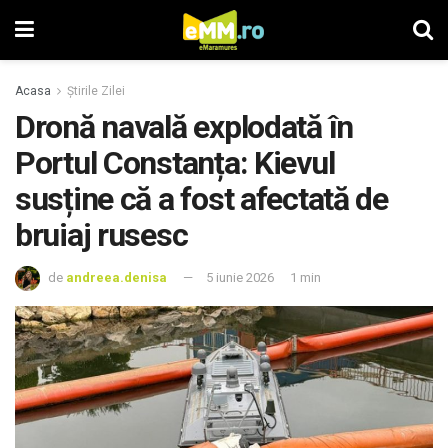
Acasa
Știrile Zilei
Dronă navală explodată în
Portul Constanța: Kievul
susține că a fost afectată de
bruiaj rusesc
de
andreea.denisa
5 iunie 2026
1 min