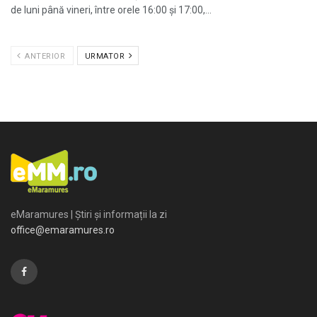
de luni până vineri, între orele 16:00 și 17:00,...
ANTERIOR
URMATOR
eMaramures | Știri și informații la zi
office@emaramures.ro