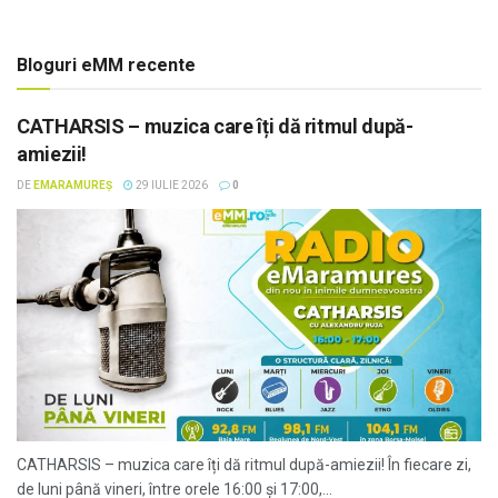
Bloguri eMM recente
CATHARSIS – muzica care îți dă ritmul după-
amiezii!
DE
EMARAMUREȘ
29 IULIE 2026
0
CATHARSIS – muzica care îți dă ritmul după-amiezii! În fiecare zi,
de luni până vineri, între orele 16:00 și 17:00,...