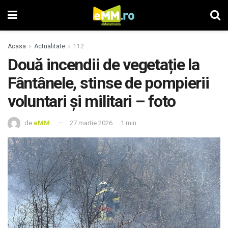
Acasa
Actualitate
112
Două incendii de vegetație la
Fântânele, stinse de pompierii
voluntari și militari – foto
de
eMM
27 martie 2026
1 min