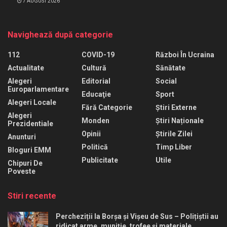
7 AUGUST 2026
Navighează după categorie
112
COVID-19
Război În Ucraina
Actualitate
Cultură
Sănătate
Alegeri
Editorial
Social
Europarlamentare
Educaţie
Sport
Alegeri Locale
Fără Categorie
Știri Externe
Alegeri
Monden
Știri Naționale
Prezidentiale
Opinii
Știrile Zilei
Anunturi
Politică
Timp Liber
Bloguri EMM
Publicitate
Utile
Chipuri De
Poveste
Stiri recente
Percheziții la Borșa și Vișeu de Sus – Polițiștii au
ridicat arme, muniție, trofee și materiale