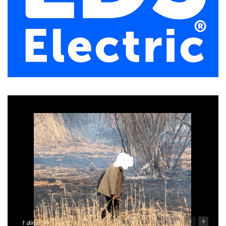
-
+
1
din 6