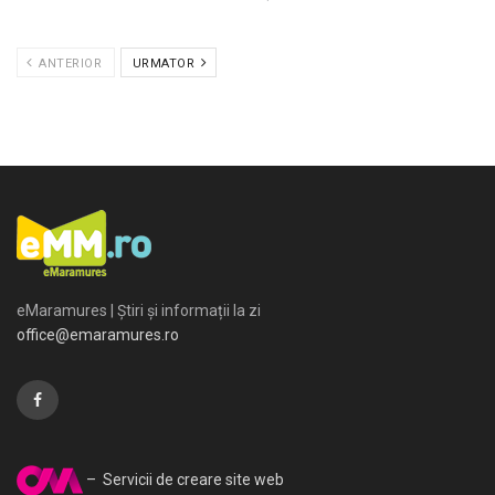
ANTERIOR
URMATOR
eMaramures | Știri și informații la zi
office@emaramures.ro
– Servicii de creare site web