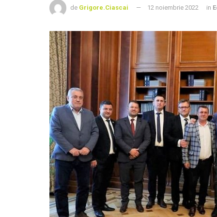
de
Grigore.Ciascai
12 noiembrie 2022
in
E