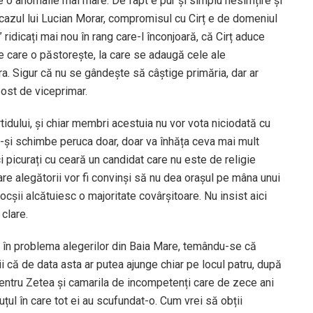
e o anomalie mai mare. De fapt e pur și simplu nesimțire și
n cazul lui Lucian Morar, compromisul cu Cirț e de domeniul
” ridicați mai nou în rang care-l înconjoară, că Cirț aduce
pe care o păstorește, la care se adaugă cele ale
tura. Sigur că nu se gândește să câștige primăria, dar ar
post de viceprimar.
idului, și chiar membri acestuia nu vor vota niciodată cu
să-și schimbe peruca doar, doar va înhăța ceva mai mult
i picurați cu ceară un candidat care nu este de religie
re alegătorii vor fi convinși să nu dea orașul pe mâna unui
cșii alcătuiesc o majoritate covârșitoare. Nu insist aici
 clare.
D în problema alegerilor din Baia Mare, temându-se că
i că de data asta ar putea ajunge chiar pe locul patru, după
pentru Zetea și camarila de incompetenți care de zece ani
țul în care tot ei au scufundat-o. Cum vrei să obții