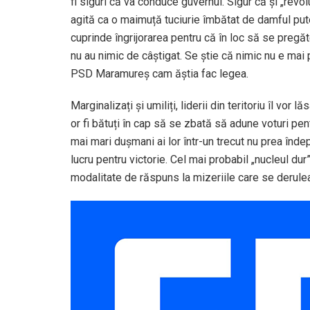
fi siguri că va conduce guvernul. Sigur că și „revo
agită ca o maimuță tuciurie îmbătat de damful pute
cuprinde îngrijorarea pentru că în loc să se pregă
nu au nimic de câștigat. Se știe că nimic nu e mai p
PSD Maramureș cam ăștia fac legea.
Marginalizați și umiliți, liderii din teritoriu îl vor
or fi bătuți în cap să se zbată să adune voturi pen
mai mari dușmani ai lor într-un trecut nu prea înde
lucru pentru victorie. Cel mai probabil „nucleul du
modalitate de răspuns la mizeriile care se derul