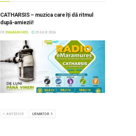
CATHARSIS – muzica care îți dă ritmul
după-amiezii!
DE
EMARAMUREȘ
29 IULIE 2026
ANTERIOR
URMATOR