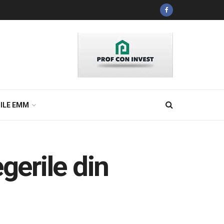
ILE EMM
erile din