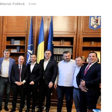
ditorial
,
Politică
5 min