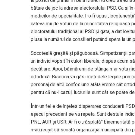
la postul de primar în Baia Mare. Nu cred să exist
bătaie de joc la adresa electoratului PSD. Ca și î
medicilor de specialitate. I-o fi spus „locotenenții
câteva mii de voturi de la minoritatea religioasă 
electoratului tradițional al PSD și gata, a dat lovi
plusa la numărul de consilieri putând spera la un 
Socoteală greșită și păguboasă. Simpatizanții part
un individ vopsit în culori liberale, dispus acum 
decât are. Apoi, băimărenii de stânga n-ar vota nic
ortodoxă. Biserica va găsi metodele legale prin ca
personaj de altă confesiune atâta vreme cât ortodo
pentru că nu-i cazul, lucrurile sunt cât se poate de
Într-un fel e de înțeles disperarea conducerii PS
eșecul precedent se va repeta. Sunt destule indici
PNL, AUR și USR. Ar fi o „răsplată” binemeritată 
n-au reușit să scoată organizația municipală din pu