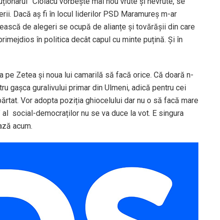
luționarul” Ciolacu vorbește mai nou vrute și nevrute, se
rii. Dacă aș fi în locul liderilor PSD Maramureș m-ar
tească de alegeri se ocupă de alianțe și tovărășii din care
rimejdios în politica decât capul cu minte puțină. Și în
 lăsa pe Zetea și noua lui camarilă să facă orice. Că doară n-
tru gașca guralivului primar din Ulmeni, adică pentru cei
părtat. Vor adopta poziția ghiocelului dar nu o să facă mare
r” al social-democraților nu se va duce la vot. E singura
ează acum.