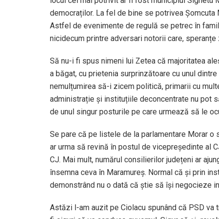
locul cel mai potrivit ar fi fost municipiul Sighetu
democraților. La fel de bine se potrivea Șomcuta Ma
Astfel de evenimente de regulă se petrec în familia
nicidecum printre adversari notorii care, speranțe
Să nu-i fi spus nimeni lui Zetea că majoritatea ale
a băgat, cu prietenia surprinzătoare cu unul dintre
nemulțumirea să-i zicem politică, primarii cu multe
administrație și instituțiile deconcentrate nu pot
de unul singur posturile pe care urmează să le ocup
Se pare că pe listele de la parlamentare Morar o 
ar urma să revină în postul de vicepreședinte al C
CJ. Mai mult, numărul consilierilor județeni ar aju
însemna ceva în Maramureș. Normal că și prin institu
demonstrând nu o dată că știe să își negocieze i
Astăzi l-am auzit pe Ciolacu spunând că PSD va tre