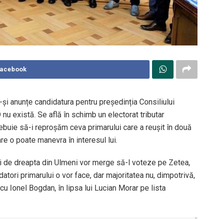
Facebook
și anunțe candidatura pentru președinția Consiliului
nu există. Se află în schimb un electorat tributar
rebuie să-i reproșăm ceva primarului care a reușit în două
 o poate manevra în interesul lui.
și de dreapta din Ulmeni vor merge să-l voteze pe Zetea,
atori primarului o vor face, dar majoritatea nu, dimpotrivă,
cu Ionel Bogdan, în lipsa lui Lucian Morar pe lista