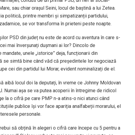
 Marmației, condus de un primar PSD, un fief al social-
re, sau chiar orașul Seini, locul de baștină a lui Zetea.
 politică, printre membri și simpatizanții partidului,
 zadarnice, se vor transforma în prieteni peste noapte.
șilor PSD din județ nu este de acord cu aventura în care s-
 cei mai înverșunați dușmani ai lor? Dincolo de
 mandate, unele „istorice” deja, funcționarii din
 să se simtă bine când văd că președintele lor negociază
e cei din partidul lui Morar, evident nominalizați de el.
să aibă locul doi la deputați, în vreme ce Johnny Moldovan
J. Numai așa se va putea acoperii în întregime de ridicol
nge la o cifră pe care PMP n-a atins-o nici atunci când
țiile publice își vor face apariția analfabeții morarului, el
nteresele personale.
bui să obțină în alegeri o cifră care începe cu 5 pentru a