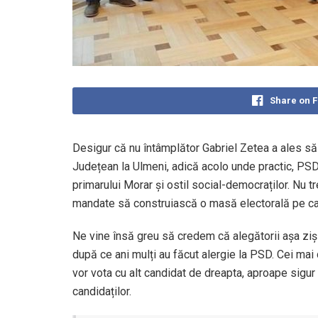
Share on 
Desigur că nu întâmplător Gabriel Zetea a ales să-
Județean la Ulmeni, adică acolo unde practic, PSD 
primarului Morar și ostil social-democraților. Nu t
mandate să construiască o masă electorală pe care
Ne vine însă greu să credem că alegătorii așa zi
după ce ani mulți au făcut alergie la PSD. Cei mai d
vor vota cu alt candidat de dreapta, aproape sigur 
candidaților.