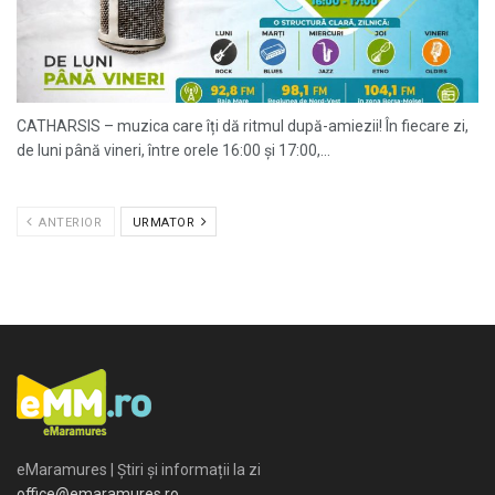
CATHARSIS – muzica care îți dă ritmul după-amiezii! În fiecare zi,
de luni până vineri, între orele 16:00 și 17:00,...
ANTERIOR
URMATOR
eMaramures | Știri și informații la zi
office@emaramures.ro