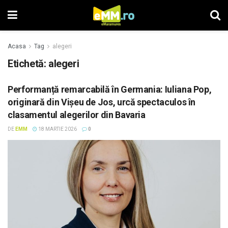
Acasa
Tag
alegeri
Etichetă: alegeri
Performanță remarcabilă în Germania: Iuliana Pop,
originară din Vișeu de Jos, urcă spectaculos în
clasamentul alegerilor din Bavaria
DE
EMM
18 MARTIE 2026
0