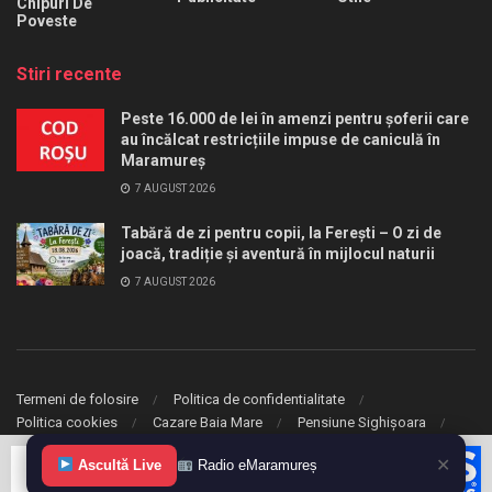
Chipuri De
Poveste
Stiri recente
Peste 16.000 de lei în amenzi pentru șoferii care
au încălcat restricțiile impuse de caniculă în
Maramureș
7 AUGUST 2026
Tabără de zi pentru copii, la Ferești – O zi de
joacă, tradiție și aventură în mijlocul naturii
7 AUGUST 2026
Termeni de folosire
Politica de confidentialitate
Politica cookies
Cazare Baia Mare
Pensiune Sighișoara
✕
© 2020 eMaramures. Toate drepturile rezervate.
Ascultă Live
Radio eMaramureș