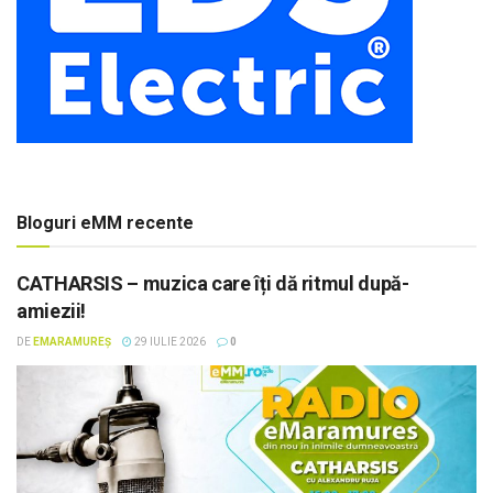
Bloguri eMM recente
CATHARSIS – muzica care îți dă ritmul după-
amiezii!
DE
EMARAMUREȘ
29 IULIE 2026
0