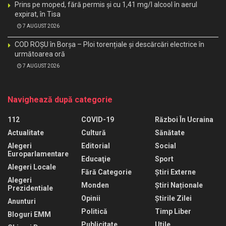
Prins pe moped, fără permis și cu 1,41 mg/l alcool în aerul
expirat, în Tisa
7 AUGUST 2026
COD ROȘU în Borșa – Ploi torențiale și descărcări electrice în
următoarea oră
7 AUGUST 2026
Navighează după categorie
112
COVID-19
Război În Ucraina
Actualitate
Cultură
Sănătate
Alegeri
Editorial
Social
Europarlamentare
Educaţie
Sport
Alegeri Locale
Fără Categorie
Știri Externe
Alegeri
Monden
Știri Naționale
Prezidentiale
Opinii
Știrile Zilei
Anunturi
Politică
Timp Liber
Bloguri EMM
Publicitate
Utile