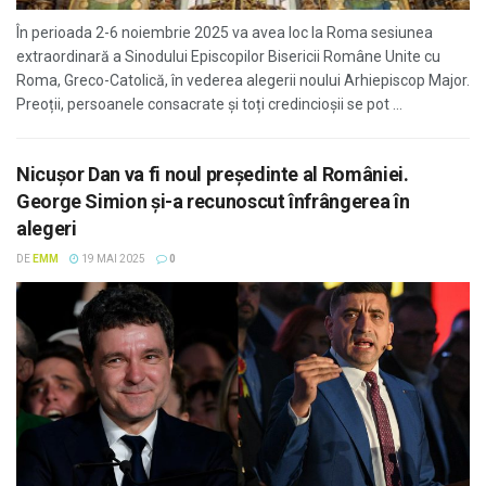
În perioada 2-6 noiembrie 2025 va avea loc la Roma sesiunea
extraordinară a Sinodului Episcopilor Bisericii Române Unite cu
Roma, Greco-Catolică, în vederea alegerii noului Arhiepiscop Major.
Preoții, persoanele consacrate și toți credincioșii se pot ...
Nicușor Dan va fi noul președinte al României.
George Simion și-a recunoscut înfrângerea în
alegeri
DE
EMM
19 MAI 2025
0