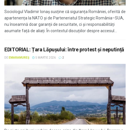
Sociologul Vladimir Ionaș susține că siguranța României, oferită de
apartenența la NATO și de Parteneriatul Strategic România–SUA,
nu înseamnă doar garanții de securitate, ci și responsabilități
asumate față de aliați. În contextul discuțiilor despre accesul...
EDITORIAL: Țara Lăpușului: între protest și neputință
DE
EMARAMUREȘ
5 MARTIE 2026
2