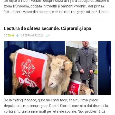
De niște ani buni vorbim despre criza din Țara Lăpușului. Despre o
zonă frumoasă, bogată în tradiții și oameni vrednici, dar prinsă
într-un cerc vicios din care pare că nu mai reușește să iasă. Lipsa...
Lectura de câteva secunde. Căprarul și apa
DE
EMM
16 FEBRUARIE 2026
1
De la miting încoace, gura nu-i mai tace, apa nu-i mai place
deputatului maramureșean Daniel Ciornei care și-a dat drumul la
vorbă și turuie la nivel înalt pe rețelele sociale. Nu-i problemă că