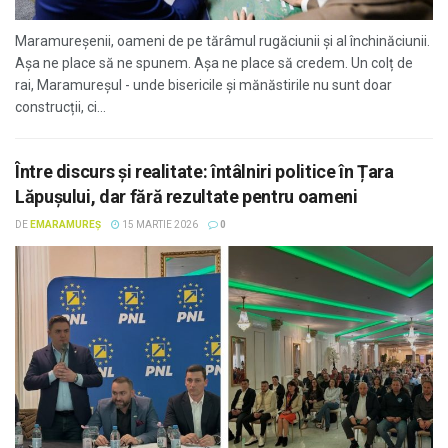
Maramureșenii, oameni de pe tărâmul rugăciunii și al închinăciunii.
Așa ne place să ne spunem. Așa ne place să credem. Un colț de
rai, Maramureșul - unde bisericile și mănăstirile nu sunt doar
construcții, ci...
Între discurs și realitate: întâlniri politice în Țara
Lăpușului, dar fără rezultate pentru oameni
DE
EMARAMUREȘ
15 MARTIE 2026
0