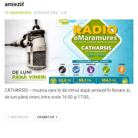
amiezii!
DE
EMARAMUREȘ
29 IULIE 2026
0
CATHARSIS – muzica care îți dă ritmul după-amiezii! În fiecare zi,
de luni până vineri, între orele 16:00 și 17:00,...
ANTERIOR
URMATOR