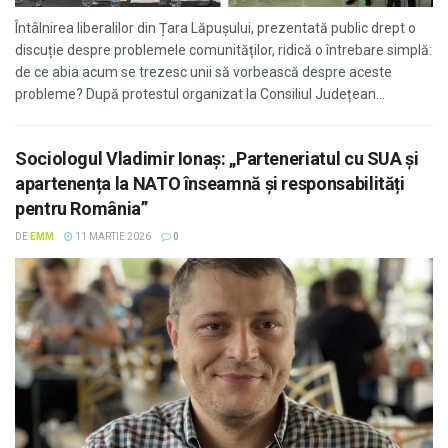
Întâlnirea liberalilor din Țara Lăpușului, prezentată public drept o
discuție despre problemele comunităților, ridică o întrebare simplă:
de ce abia acum se trezesc unii să vorbească despre aceste
probleme? După protestul organizat la Consiliul Județean...
Sociologul Vladimir Ionaș: „Parteneriatul cu SUA și
apartenența la NATO înseamnă și responsabilități
pentru România”
DE
EMM
11 MARTIE 2026
0