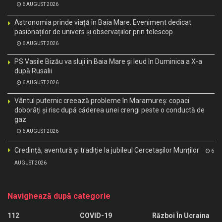
6 AUGUST 2026
Astronomia prinde viață în Baia Mare. Eveniment dedicat
pasionaților de univers și observațiilor prin telescop
6 AUGUST 2026
PS Vasile Bizău va sluji în Baia Mare și Ieud în Duminica a X-a
după Rusalii
6 AUGUST 2026
Vântul puternic creează probleme în Maramureș: copaci
doborâți și risc după căderea unei crengi peste o conductă de
gaz
6 AUGUST 2026
Credință, aventură și tradiție la jubileul Cercetașilor Munților
6
AUGUST 2026
Navighează după categorie
112
COVID-19
Război În Ucraina