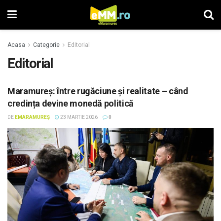
Acasa
Categorie
Editorial
Editorial
Maramureș: între rugăciune și realitate – când
credința devine monedă politică
DE
EMARAMUREȘ
23 MARTIE 2026
0