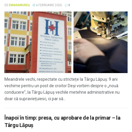
DE
EMARAMUREȘ
6 FEBRUARIE 2026
0
Meandrele vechi, respectate cu strictețe la Târgu Lăpuș: 9 ani
vechime pentru un post de croitor Deși vorbim despre o „nouă
conducere”, la Târgu Lăpuș vechile metehne administrative nu
doar că supraviețuiesc, ci par să...
Înapoi în timp: presa, cu aprobare de la primar – la
Târgu Lăpuș