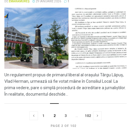
DE
EMARAMUREȘ
29 IANUARIE 2026
1
Un regulament propus de primarul liberal al orașului Târgu Lăpuș,
Vlad Herman, urmează să fie votat mâine în Consiliul Local. La
prima vedere, pare o simplă procedură de acreditare a jurnaliștilor.
În realitate, documentul deschide...
1
2
3
…
102
PAGE 2 OF 102