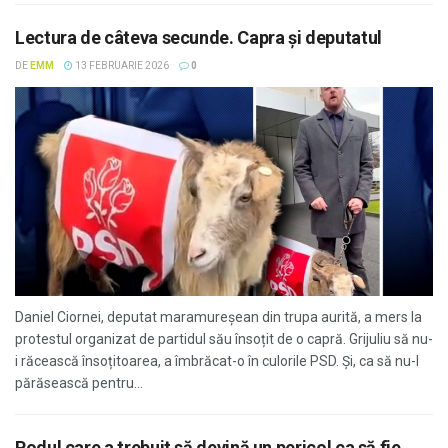
Lectura de câteva secunde. Capra și deputatul
DE
EMM
13 FEBRUARIE 2026
0
Daniel Ciornei, deputat maramureșean din trupa aurită, a mers la
protestul organizat de partidul său însoțit de o capră. Grijuliu să nu-
i răcească însoțitoarea, a îmbrăcat-o în culorile PSD. Și, ca să nu-l
părăsească pentru...
Podul care a trebuit să devină un pericol ca să fie