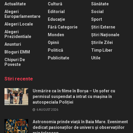
Actualitate
Cultură
Sănătate
Alegeri
Editorial
Social
Europarlamentare
Educaţie
Sport
Alegeri Locale
Fără Categorie
Știri Externe
Alegeri
Monden
Știri Naționale
Prezidentiale
Opinii
Știrile Zilei
Anunturi
Politică
Timp Liber
Bloguri EMM
Publicitate
Utile
Chipuri De
Poveste
Stiri recente
Urmărire ca în filme în Borșa – Un șofer cu
permisul suspendat a intrat cu mașina în
autospeciala Poliției
6 AUGUST 2026
Astronomia prinde viață în Baia Mare. Eveniment
dedicat pasionaților de univers și observațiilor
prin telescop