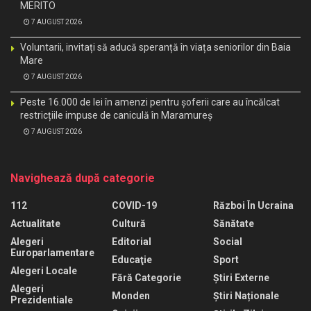
MERITO
7 AUGUST 2026
Voluntarii, invitați să aducă speranță în viața seniorilor din Baia
Mare
7 AUGUST 2026
Peste 16.000 de lei în amenzi pentru șoferii care au încălcat
restricțiile impuse de caniculă în Maramureș
7 AUGUST 2026
Navighează după categorie
112
COVID-19
Război În Ucraina
Actualitate
Cultură
Sănătate
Alegeri
Editorial
Social
Europarlamentare
Educaţie
Sport
Alegeri Locale
Fără Categorie
Știri Externe
Alegeri
Monden
Știri Naționale
Prezidentiale