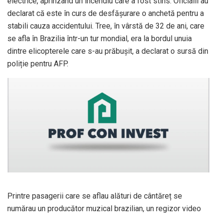
electrice, aprinzând un incendiu care a fost stins. Oficialii au
declarat că este în curs de desfășurare o anchetă pentru a
stabili cauza accidentului. Tree, în vârstă de 32 de ani, care
se afla în Brazilia într-un tur mondial, era la bordul unuia
dintre elicopterele care s-au prăbușit, a declarat o sursă din
poliție pentru AFP.
Printre pasagerii care se aflau alături de cântăreț se
numărau un producător muzical brazilian, un regizor video