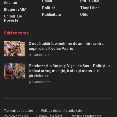
Opinii
Știrile Zilei
Anunturi
Politică
Timp Liber
Bloguri EMM
Publicitate
Utile
Chipuri De
Poveste
Stiri recente
O nouă tabără, o mulțime de amintiri pentru
copiii de la Rivulus Pueris
7 AUGUST 2026
Percheziții la Borșa și Vișeu de Sus – Polițiștii au
ridicat arme, muniție, trofee și materiale
pirotehnice
7 AUGUST 2026
Termeni de folosire
Politica de confidentialitate
Politica cookies
Cazare Baia Mare
Pensiune Sighișoara