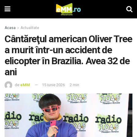
Acasa
Actualitate
Cântăreţul american Oliver Tree
a murit într-un accident de
elicopter în Brazilia. Avea 32 de
ani
de
eMM
15 iunie 2026
2 min