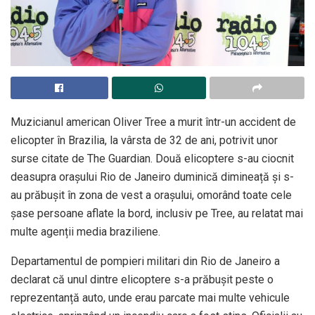
Muzicianul american Oliver Tree a murit într-un accident de
elicopter în Brazilia, la vârsta de 32 de ani, potrivit unor
surse citate de The Guardian. Două elicoptere s-au ciocnit
deasupra orașului Rio de Janeiro duminică dimineață și s-
au prăbușit în zona de vest a orașului, omorând toate cele
șase persoane aflate la bord, inclusiv pe Tree, au relatat mai
multe agenții media braziliene.
Departamentul de pompieri militari din Rio de Janeiro a
declarat că unul dintre elicoptere s-a prăbușit peste o
reprezentanță auto, unde erau parcate mai multe vehicule