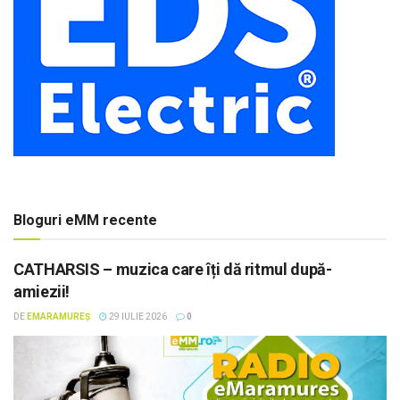
Bloguri eMM recente
CATHARSIS – muzica care îți dă ritmul după-
amiezii!
DE
EMARAMUREȘ
29 IULIE 2026
0