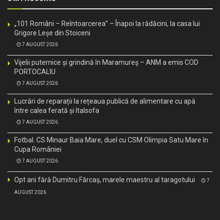
„101 Români – Reîntoarcerea” – Înapoi la rădăcini, la casa lui
Grigore Leșe din Stoiceni
7 AUGUST 2026
Vijelii puternice și grindină în Maramureș – ANM a emis COD
PORTOCALIU
7 AUGUST 2026
Lucrări de reparații la rețeaua publică de alimentare cu apă
între calea ferată și Italsofa
7 AUGUST 2026
Fotbal. CS Minaur Baia Mare, duel cu CSM Olimpia Satu Mare în
Cupa României
7 AUGUST 2026
Opt ani fără Dumitru Fărcaș, marele maestru al taragotului
7
AUGUST 2026