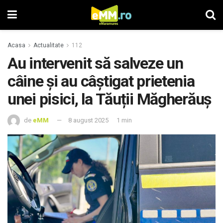
Acasa
Actualitate
112
Au intervenit să salveze un
câine și au câștigat prietenia
unei pisici, la Tăuții Măgherăuș
de
eMM
8 august 2025
1 min