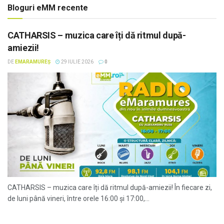
Bloguri eMM recente
CATHARSIS – muzica care îți dă ritmul după-
amiezii!
DE
EMARAMUREȘ
29 IULIE 2026
0
CATHARSIS – muzica care îți dă ritmul după-amiezii! În fiecare zi,
de luni până vineri, între orele 16:00 și 17:00,...