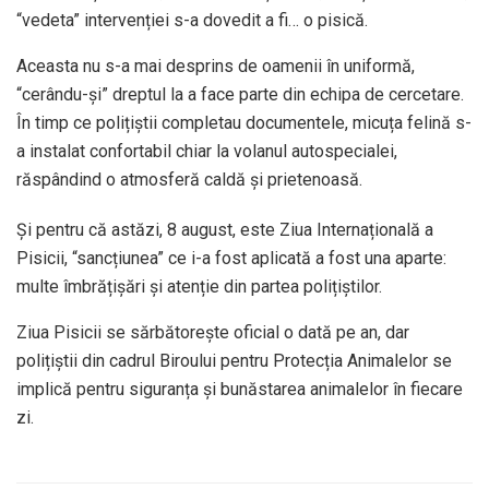
“vedeta” intervenției s-a dovedit a fi… o pisică.
Aceasta nu s-a mai desprins de oamenii în uniformă,
“cerându-și” dreptul la a face parte din echipa de cercetare.
În timp ce polițiștii completau documentele, micuța felină s-
a instalat confortabil chiar la volanul autospecialei,
răspândind o atmosferă caldă și prietenoasă.
Și pentru că astăzi, 8 august, este Ziua Internațională a
Pisicii, “sancțiunea” ce i-a fost aplicată a fost una aparte:
multe îmbrățișări și atenție din partea polițiștilor.
Ziua Pisicii se sărbătorește oficial o dată pe an, dar
polițiștii din cadrul Biroului pentru Protecția Animalelor se
implică pentru siguranța și bunăstarea animalelor în fiecare
zi.