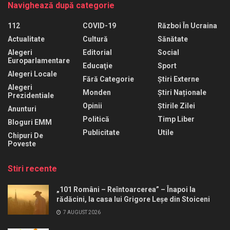
Navighează după categorie
112
COVID-19
Război În Ucraina
Actualitate
Cultură
Sănătate
Alegeri
Editorial
Social
Europarlamentare
Educaţie
Sport
Alegeri Locale
Fără Categorie
Știri Externe
Alegeri
Monden
Știri Naționale
Prezidentiale
Opinii
Știrile Zilei
Anunturi
Politică
Timp Liber
Bloguri EMM
Publicitate
Utile
Chipuri De
Poveste
Stiri recente
„101 Români – Reîntoarcerea” – Înapoi la
rădăcini, la casa lui Grigore Leșe din Stoiceni
7 AUGUST 2026