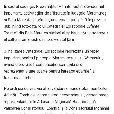
În cadrul ședinței, Preasfințitul Părinte Iustin a evidențiat
importanța activităților desfășurate în județele Maramureș
și Satu Mare de la reînființarea episcopiei până în prezent,
subliniind totodată rolul Catedralei Episcopale „Sfânta
Treime” din Baia Mare ca simbol al spiritualității ortodoxe și
al culturii românești din nord-vestul țării.
„Finalizarea Catedralei Episcopale reprezintă un reper
important pentru Episcopia Maramureșului și Sătmarului,
având o profundă semnificație spirituală și o
reprezentativitate aparte pentru întreaga eparhie”, a
transmis ierarhul.
Pe ordinea de zi s-au aflat validarea mandatelor membrilor
Adunării Eparhiale, constituirea secretariatului, desemnarea
reprezentanților în Adunarea Națională Bisericească,
validarea Consistoriului Eparhial și a Consistoriului Monahal,