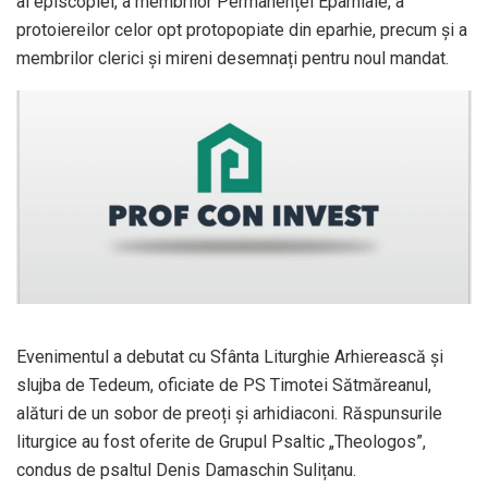
al episcopiei, a membrilor Permanenței Eparhiale, a
protoiereilor celor opt protopopiate din eparhie, precum și a
membrilor clerici și mireni desemnați pentru noul mandat.
Evenimentul a debutat cu Sfânta Liturghie Arhierească și
slujba de Tedeum, oficiate de PS Timotei Sătmăreanul,
alături de un sobor de preoți și arhidiaconi. Răspunsurile
liturgice au fost oferite de Grupul Psaltic „Theologos”,
condus de psaltul Denis Damaschin Sulițanu.