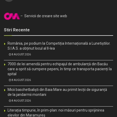
– Servicii de creare site web
Stiri Recente
România, pe podium la Competiția Internațională a Lunetiștilor.
S.I.A.S. a obținut locul al II-lea
8 AUGUST 2026
7000 de lei amendă pentru echipajul de ambulanță din Bacău
care a oprit să cumpere pepeni, în timp ce transporta pacienți la
spital
8 AUGUST 2026
Micii baschetbaliști din Baia Mare au primit lecții de siguranță
de la jandarmii montani
8 AUGUST 2026
Literația timpurie, în prim-plan: noi măsuri pentru sprijinirea
elevilor din Maramureș