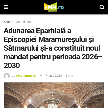
Acasa
Actualitate
Adunarea Eparhială a
Episcopiei Maramureșului și
Sătmarului și-a constituit noul
mandat pentru perioada 2026–
2030
de
eMaramureș
7 iunie 2026
2 min