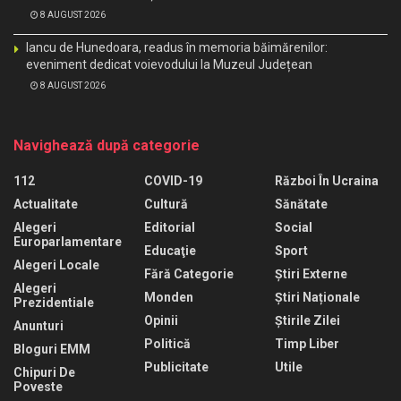
8 AUGUST 2026
Iancu de Hunedoara, readus în memoria băimărenilor:
eveniment dedicat voievodului la Muzeul Județean
8 AUGUST 2026
Navighează după categorie
112
COVID-19
Război În Ucraina
Actualitate
Cultură
Sănătate
Alegeri
Editorial
Social
Europarlamentare
Educaţie
Sport
Alegeri Locale
Fără Categorie
Știri Externe
Alegeri
Monden
Știri Naționale
Prezidentiale
Opinii
Știrile Zilei
Anunturi
Politică
Timp Liber
Bloguri EMM
Publicitate
Utile
Chipuri De
Poveste