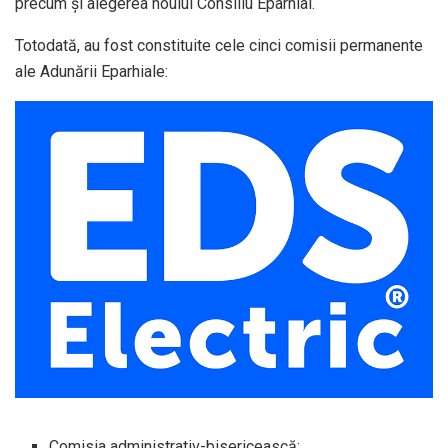
precum și alegerea noului Consiliu Eparhial.
Totodată, au fost constituite cele cinci comisii permanente
ale Adunării Eparhiale:
Comisia administrativ-bisericească;