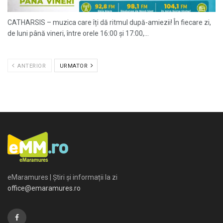
CATHARSIS – muzica care îți dă ritmul după-amiezii! În fiecare zi,
de luni până vineri, între orele 16:00 și 17:00,...
ANTERIOR
URMATOR
eMaramures | Știri și informații la zi
office@emaramures.ro