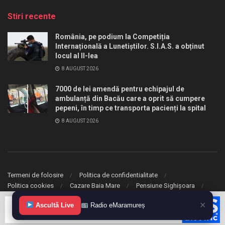
Stiri recente
România, pe podium la Competiția
Internațională a Lunetiștilor. S.I.A.S. a obținut
locul al II-lea
8 AUGUST 2026
7000 de lei amendă pentru echipajul de
ambulanță din Bacău care a oprit să cumpere
pepeni, în timp ce transporta pacienți la spital
8 AUGUST 2026
Termeni de folosire
Politica de confidentialitate
Politica cookies
Cazare Baia Mare
Pensiune Sighișoara
✕
© 2020 eMaramures. Toate drepturile rezervate.
Ascultă Live
Radio eMaramureș