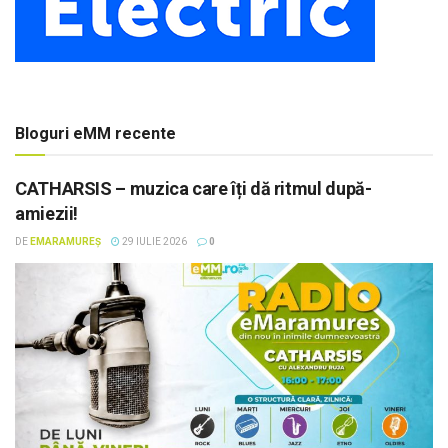
Bloguri eMM recente
CATHARSIS – muzica care îți dă ritmul după-
amiezii!
DE
EMARAMUREȘ
29 IULIE 2026
0