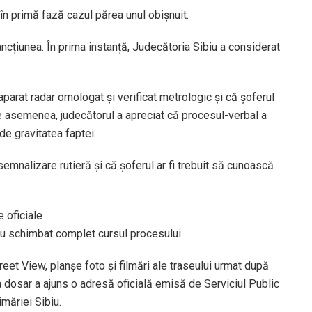
în primă fază cazul părea unul obișnuit.
ncțiunea. În prima instanță, Judecătoria Sibiu a considerat
aparat radar omologat și verificat metrologic și că șoferul
e asemenea, judecătorul a apreciat că procesul-verbal a
 de gravitatea faptei.
emnalizare rutieră și că șoferul ar fi trebuit să cunoască
 oficiale
 au schimbat complet cursul procesului.
eet View, planșe foto și filmări ale traseului urmat după
a dosar a ajuns o adresă oficială emisă de Serviciul Public
măriei Sibiu.