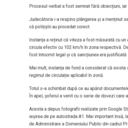
Procesul-verbal a fost semnat fără obiecțiuni, iar 
Judecătoria i-a respins plângerea și a menținut sa
că polițiștii au procedat corect.
Instanța a reținut că viteza a fost măsurată cu un 
circula efectiv cu 102 km/h în zona respectivă. D
fost întocmit legal și că sancțiunea era justificată
Mai mult, instanța de fond a considerat că exista s
regimul de circulație aplicabil în zonă.
Totul s-a schimbat după ce au apărut documentele
În apel, șoferul a venit cu o serie de dovezi care
Acesta a depus fotografii realizate prin Google Str
ieșirea de pe autostrada A1. Mai important însă, l
de Administrare a Domeniului Public din cadrul Pri