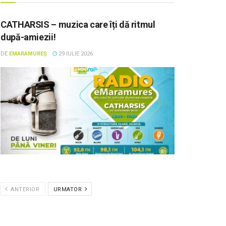
CATHARSIS – muzica care îți dă ritmul
după-amiezii!
DE
EMARAMUREȘ
29 IULIE 2026
ANTERIOR
URMATOR