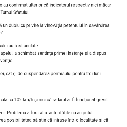
țile au confirmat ulterior că indicatorul respectiv nici măcar
Turnul Sfatului.
tă un dubiu cu privire la vinovăția petentului în săvârșirea
a”.
lui au fost anulate
 apelul, a schimbat sentința primei instanțe și a dispus
avenție.
i, cât și de suspendarea permisului pentru trei luni.
ula cu 102 km/h și nici că radarul ar fi funcționat greșit.
t. Problema a fost alta: autoritățile nu au putut
a posibilitatea să știe că intrase într-o localitate și că