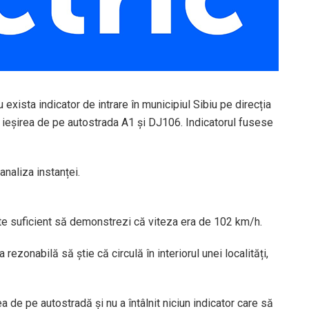
xista indicator de intrare în municipiul Sibiu pe direcția
e ieșirea de pe autostrada A1 și DJ106. Indicatorul fusese
naliza instanței.
ste suficient să demonstrezi că viteza era de 102 km/h.
rezonabilă să știe că circulă în interiorul unei localități,
ea de pe autostradă și nu a întâlnit niciun indicator care să