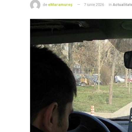
de
eMaramureș
7 iunie 2026
in
Actualitat