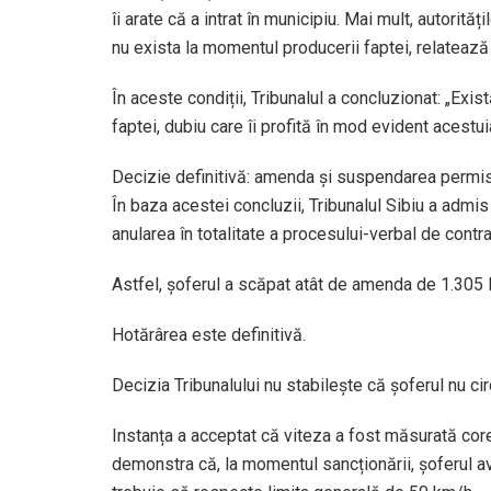
îi arate că a intrat în municipiu. Mai mult, autorită
nu exista la momentul producerii faptei, relatează 
În aceste condiții, Tribunalul a concluzionat: „Exis
faptei, dubiu care îi profită în mod evident acestui
Decizie definitivă: amenda și suspendarea permisu
În baza acestei concluzii, Tribunalul Sibiu a admis
anularea în totalitate a procesului-verbal de contr
Astfel, șoferul a scăpat atât de amenda de 1.305 le
Hotărârea este definitivă.
Decizia Tribunalului nu stabilește că șoferul nu circ
Instanța a acceptat că viteza a fost măsurată corec
demonstra că, la momentul sancționării, șoferul ave