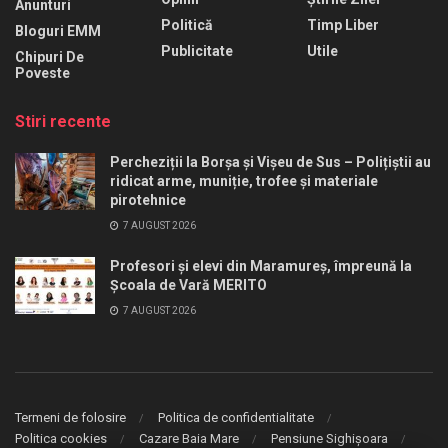
Anunturi
Politică
Timp Liber
Bloguri EMM
Publicitate
Utile
Chipuri De
Poveste
Stiri recente
Percheziții la Borșa și Vișeu de Sus – Polițiștii au
ridicat arme, muniție, trofee și materiale
pirotehnice
7 AUGUST 2026
Profesori și elevi din Maramureș, împreună la
Școala de Vară MERITO
7 AUGUST 2026
Termeni de folosire
Politica de confidentialitate
Politica cookies
Cazare Baia Mare
Pensiune Sighișoara