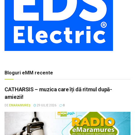
Bloguri eMM recente
CATHARSIS – muzica care îți dă ritmul după-
amiezii!
DE
EMARAMUREȘ
29 IULIE 2026
0