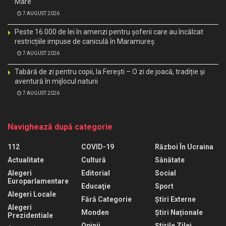
Mare
7 AUGUST 2026
Peste 16.000 de lei în amenzi pentru șoferii care au încălcat
restricțiile impuse de caniculă în Maramureș
7 AUGUST 2026
Tabără de zi pentru copii, la Ferești – O zi de joacă, tradiție și
aventură în mijlocul naturii
7 AUGUST 2026
Navighează după categorie
112
COVID-19
Război În Ucraina
Actualitate
Cultură
Sănătate
Alegeri
Editorial
Social
Europarlamentare
Educaţie
Sport
Alegeri Locale
Fără Categorie
Știri Externe
Alegeri
Monden
Știri Naționale
Prezidentiale
Opinii
Știrile Zilei