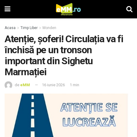
Acasa
Timp Liber
Monden
Atenție, șoferi! Circulația va fi
închisă pe un tronson
important din Sighetu
Marmației
de
eMM
16 iunie 2026
1 min