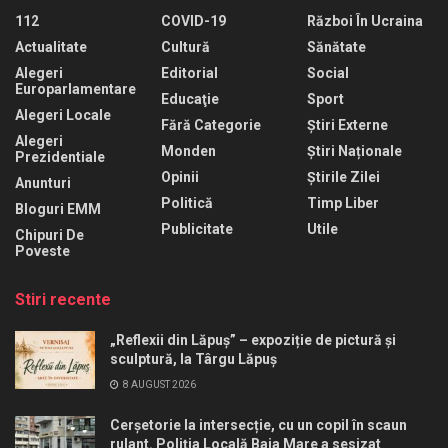
112
COVID-19
Război În Ucraina
Actualitate
Cultură
Sănătate
Alegeri
Editorial
Social
Europarlamentare
Educaţie
Sport
Alegeri Locale
Fără Categorie
Știri Externe
Alegeri
Monden
Știri Naționale
Prezidentiale
Opinii
Știrile Zilei
Anunturi
Politică
Timp Liber
Bloguri EMM
Publicitate
Utile
Chipuri De
Poveste
Stiri recente
„Reflexii din Lăpuș” – expoziție de pictură și
sculptură, la Târgu Lăpuș
8 AUGUST 2026
Cerșetorie la intersecție, cu un copil în scaun
rulant. Poliția Locală Baia Mare a sesizat