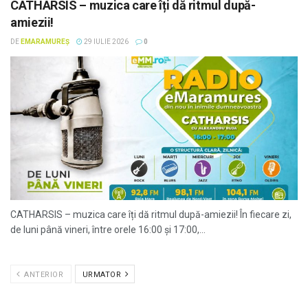
CATHARSIS – muzica care îți dă ritmul după-
amiezii!
DE
EMARAMUREȘ
29 IULIE 2026
0
CATHARSIS – muzica care îți dă ritmul după-amiezii! În fiecare zi,
de luni până vineri, între orele 16:00 și 17:00,...
ANTERIOR
URMATOR