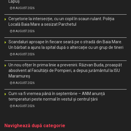
Lăpuș
8 AUGUST 2026
Cerșetorie la intersecție, cu un copil în scaun rulant. Poliția
Locală Baia Mare a sesizat Parchetul
8 AUGUST 2026
Scandaluri aproape în fiecare seară pe o stradă din Baia Mare.
Un bărbat a ajuns la spital după o altercație cu un grup de tineri
8 AUGUST 2026
Un nou ofițer în prima linie a prevenirii. Răzvan Buda, proaspăt
absolvent al Facultății de Pompieri, a depus jurământul la ISU
Maramureș
8 AUGUST 2026
Cum va fi vremea până în septembrie – ANM anunță
temperaturi peste normal în vestul și centrul țării
8 AUGUST 2026
Navighează după categorie