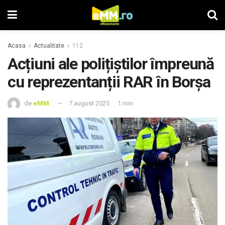
Acasa
Actualitate
112
Acțiuni ale polițiștilor împreună
cu reprezentanții RAR în Borșa
de
eMM
7 august 2025
1 min