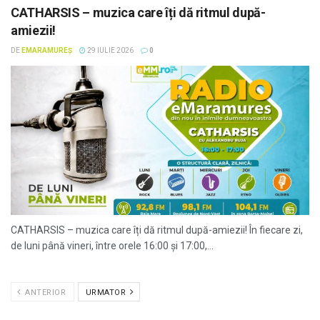
CATHARSIS – muzica care îți dă ritmul după-
amiezii!
DE
EMARAMUREȘ
29 IULIE 2026
0
CATHARSIS – muzica care îți dă ritmul după-amiezii! În fiecare zi,
de luni până vineri, între orele 16:00 și 17:00,...
ANTERIOR
URMATOR