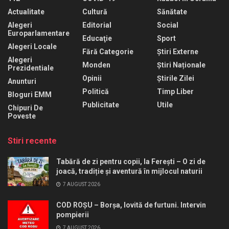
Actualitate
Cultură
Sănătate
Alegeri
Editorial
Social
Europarlamentare
Educaţie
Sport
Alegeri Locale
Fără Categorie
Știri Externe
Alegeri
Monden
Știri Naționale
Prezidentiale
Opinii
Știrile Zilei
Anunturi
Politică
Timp Liber
Bloguri EMM
Publicitate
Utile
Chipuri De
Poveste
Stiri recente
Tabără de zi pentru copii, la Ferești – O zi de
joacă, tradiție și aventură în mijlocul naturii
7 AUGUST 2026
COD ROȘU – Borșa, lovită de furtuni. Intervin
pompierii
7 AUGUST 2026