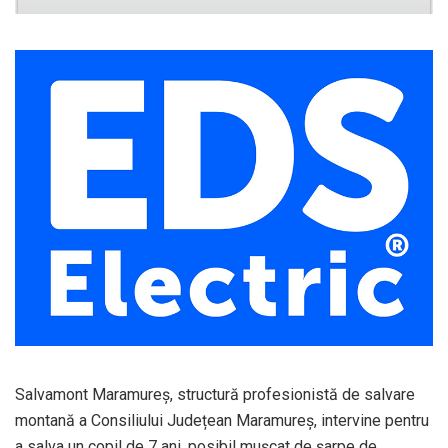
Salvamont Maramureș, structură profesionistă de salvare
montană a Consiliului Județean Maramureș, intervine pentru
a salva un copil de 7 ani, posibil mușcat de șarpe de