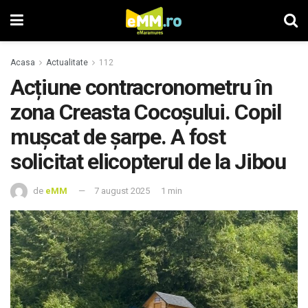
Acasa
Actualitate
112
Acțiune contracronometru în
zona Creasta Cocoșului. Copil
mușcat de șarpe. A fost
solicitat elicopterul de la Jibou
de
eMM
7 august 2025
1 min