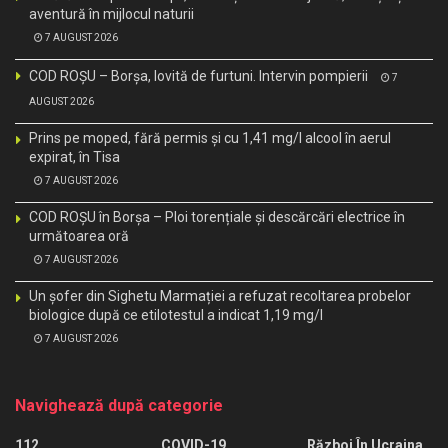
aventură în mijlocul naturii
7 AUGUST 2026
COD ROȘU – Borșa, lovită de furtuni. Intervin pompierii
7
AUGUST 2026
Prins pe moped, fără permis și cu 1,41 mg/l alcool în aerul
expirat, în Tisa
7 AUGUST 2026
COD ROȘU în Borșa – Ploi torențiale și descărcări electrice în
următoarea oră
7 AUGUST 2026
Un șofer din Sighetu Marmației a refuzat recoltarea probelor
biologice după ce etilotestul a indicat 1,19 mg/l
7 AUGUST 2026
Navighează după categorie
112
COVID-19
Război În Ucraina