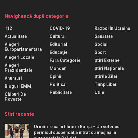
Navighează după categorie
112
COVID-19
Război În Ucraina
Actualitate
Cultură
Sănătate
Alegeri
Editorial
Social
Europarlamentare
Educaţie
Sport
Alegeri Locale
Fără Categorie
Știri Externe
Alegeri
Monden
Știri Naționale
Prezidentiale
Opinii
Știrile Zilei
Anunturi
Politică
Timp Liber
Bloguri EMM
Publicitate
Utile
Chipuri De
Poveste
Stiri recente
Urmărire ca în filme în Borșa – Un șofer cu
permisul suspendat a intrat cu mașina în