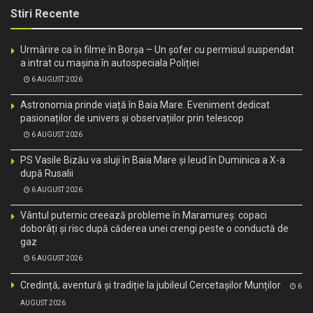
Stiri Recente
Urmărire ca în filme în Borșa – Un șofer cu permisul suspendat
a intrat cu mașina în autospeciala Poliției
6 AUGUST 2026
Astronomia prinde viață în Baia Mare. Eveniment dedicat
pasionaților de univers și observațiilor prin telescop
6 AUGUST 2026
PS Vasile Bizău va sluji în Baia Mare și Ieud în Duminica a X-a
după Rusalii
6 AUGUST 2026
Vântul puternic creează probleme în Maramureș: copaci
doborâți și risc după căderea unei crengi peste o conductă de
gaz
6 AUGUST 2026
Credință, aventură și tradiție la jubileul Cercetașilor Munților
6
AUGUST 2026