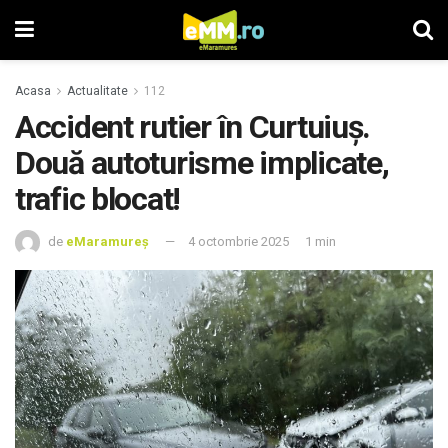
Acasa
Actualitate
112
Accident rutier în Curtuiuș.
Două autoturisme implicate,
trafic blocat!
de
eMaramureș
4 octombrie 2025
1 min