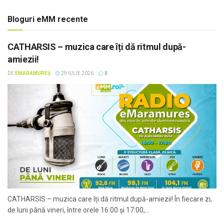
Bloguri eMM recente
CATHARSIS – muzica care îți dă ritmul după-
amiezii!
DE
EMARAMUREȘ
29 IULIE 2026
0
CATHARSIS – muzica care îți dă ritmul după-amiezii! În fiecare zi,
de luni până vineri, între orele 16:00 și 17:00,...