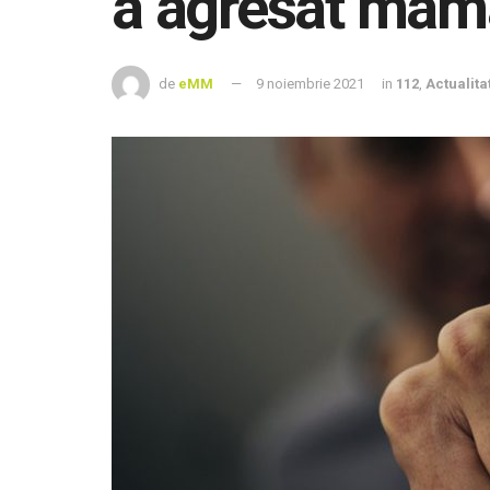
a agresat mam
de
eMM
9 noiembrie 2021
in
112
,
Actualita