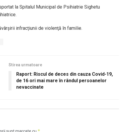
sportat la Spitalul Municipal de Psihiatrie Sighetu
hiatrice.
șirii infracțiunii de violenţă în familie.
e
Stirea urmatoare
Raport: Riscul de deces din cauza Covid-19,
de 16 ori mai mare în rândul persoanelor
nevaccinate
*
orii sunt marcate cu