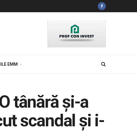
ILE EMM
 O tânără şi-a
ut scandal şi i-