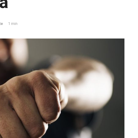
a
te
1 min