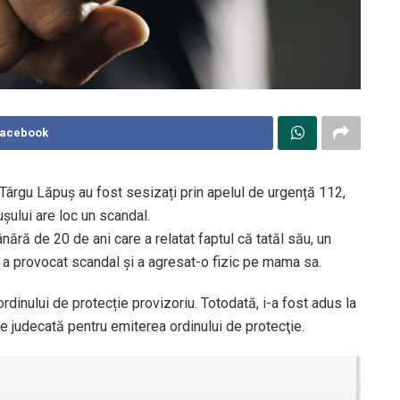
Facebook
din Târgu Lăpuș au fost sesizați prin apelul de urgență 112,
ușului are loc un scandal.
 tânără de 20 de ani care a relatat faptul că tatăl său, un
e a provocat scandal și a agresat-o fizic pe mama sa.
rdinului de protecție provizoriu. Totodată, i-a fost adus la
e judecată pentru emiterea ordinului de protecţie.