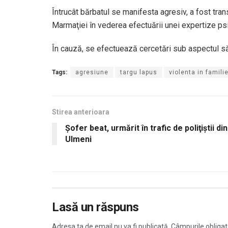
Întrucât bărbatul se manifesta agresiv, a fost tran
Marmaţiei în vederea efectuării unei expertize psi
În cauză, se efectuează cercetări sub aspectul săvâr
Tags:
agresiune
targu lapus
violenta in famili
Stirea anterioara
Şofer beat, urmărit în trafic de poliţiştii din
Ulmeni
Lasă un răspuns
Adresa ta de email nu va fi publicată.
Câmpurile obligat