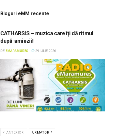
Bloguri eMM recente
CATHARSIS – muzica care îți dă ritmul
după-amiezii!
DE
EMARAMUREȘ
29 IULIE 2026
ANTERIOR
URMATOR