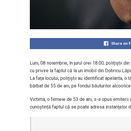
Share on 
Luni, 08 noiembrie, în jurul orei 18.00, polițiștii 
cu privire la faptul că la un imobil din Dobricu Lăp
La fața locului, polițiștii au identificat apelanta, o
bărbat de 55 de ani, pe fondul băuturilor alcoolic
Victima, o femeie de 53 de ani, s-a opus emiterii o
cunoștință faptul că se poate adresa instanţelor d