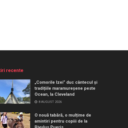
tiri recente
„Comorile Izei” duc cântecul și
tradițiile maramureșene peste
Ocean, la Cleveland
8 AUGUST 2026
O nouă tabără, o mulțime de
amintiri pentru copiii de la
Rivulus Pueris