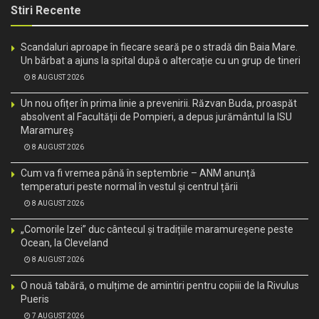
Stiri Recente
Scandaluri aproape în fiecare seară pe o stradă din Baia Mare.
Un bărbat a ajuns la spital după o altercație cu un grup de tineri
8 AUGUST 2026
Un nou ofițer în prima linie a prevenirii. Răzvan Buda, proaspăt
absolvent al Facultății de Pompieri, a depus jurământul la ISU
Maramureș
8 AUGUST 2026
Cum va fi vremea până în septembrie – ANM anunță
temperaturi peste normal în vestul și centrul țării
8 AUGUST 2026
„Comorile Izei” duc cântecul și tradițiile maramureșene peste
Ocean, la Cleveland
8 AUGUST 2026
O nouă tabără, o mulțime de amintiri pentru copiii de la Rivulus
Pueris
7 AUGUST 2026