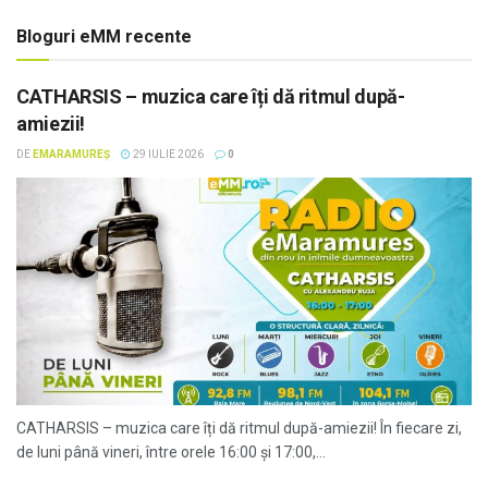
Bloguri eMM recente
CATHARSIS – muzica care îți dă ritmul după-
amiezii!
DE
EMARAMUREȘ
29 IULIE 2026
0
CATHARSIS – muzica care îți dă ritmul după-amiezii! În fiecare zi,
de luni până vineri, între orele 16:00 și 17:00,...