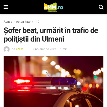
Acasa
Actualitate
112
Şofer beat, urmărit în trafic de
poliţiştii din Ulmeni
de
eMM
9 noiembrie 2021
1 min