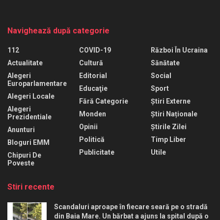
Navighează după categorie
112
COVID-19
Război În Ucraina
Actualitate
Cultură
Sănătate
Alegeri
Editorial
Social
Europarlamentare
Educaţie
Sport
Alegeri Locale
Fără Categorie
Știri Externe
Alegeri
Monden
Știri Naționale
Prezidentiale
Opinii
Știrile Zilei
Anunturi
Politică
Timp Liber
Bloguri EMM
Publicitate
Utile
Chipuri De
Poveste
Stiri recente
Scandaluri aproape în fiecare seară pe o stradă
din Baia Mare. Un bărbat a ajuns la spital după o