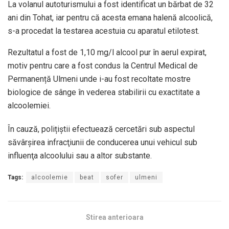
La volanul autoturismului a fost identificat un bărbat de 32
ani din Tohat, iar pentru că acesta emana halenă alcoolică,
s-a procedat la testarea acestuia cu aparatul etilotest.
Rezultatul a fost de 1,10 mg/l alcool pur în aerul expirat,
motiv pentru care a fost condus la Centrul Medical de
Permanență Ulmeni unde i-au fost recoltate mostre
biologice de sânge în vederea stabilirii cu exactitate a
alcoolemiei.
În cauză, polițiștii efectuează cercetări sub aspectul
săvârşirea infracţiunii de conducerea unui vehicul sub
influenţa alcoolului sau a altor substante.
Tags:
alcoolemie
beat
sofer
ulmeni
Stirea anterioara