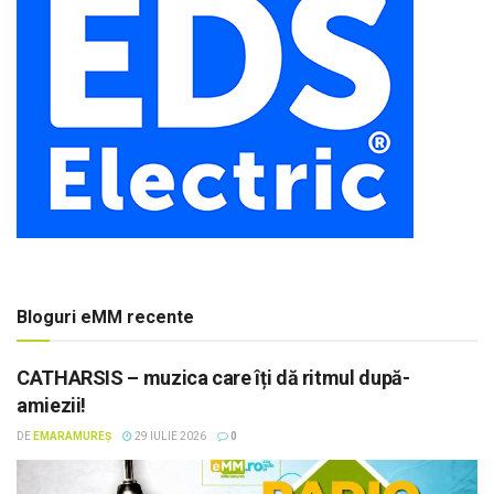
Bloguri eMM recente
CATHARSIS – muzica care îți dă ritmul după-
amiezii!
DE
EMARAMUREȘ
29 IULIE 2026
0