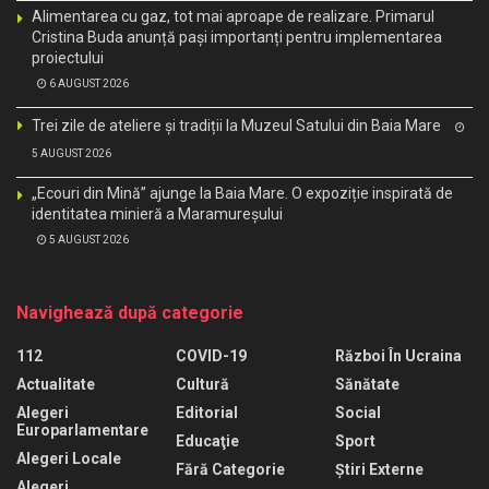
Alimentarea cu gaz, tot mai aproape de realizare. Primarul
Cristina Buda anunță pași importanți pentru implementarea
proiectului
6 AUGUST 2026
Trei zile de ateliere și tradiții la Muzeul Satului din Baia Mare
5 AUGUST 2026
„Ecouri din Mină” ajunge la Baia Mare. O expoziție inspirată de
identitatea minieră a Maramureșului
5 AUGUST 2026
Navighează după categorie
112
COVID-19
Război În Ucraina
Actualitate
Cultură
Sănătate
Alegeri
Editorial
Social
Europarlamentare
Educaţie
Sport
Alegeri Locale
Fără Categorie
Știri Externe
Alegeri