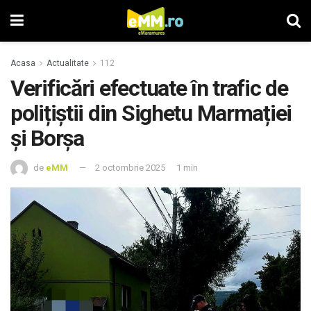
Acasa
Actualitate
112
Verificări efectuate în trafic de
polițiștii din Sighetu Marmației
și Borșa
de
eMM
2 octombrie 2025
1 min