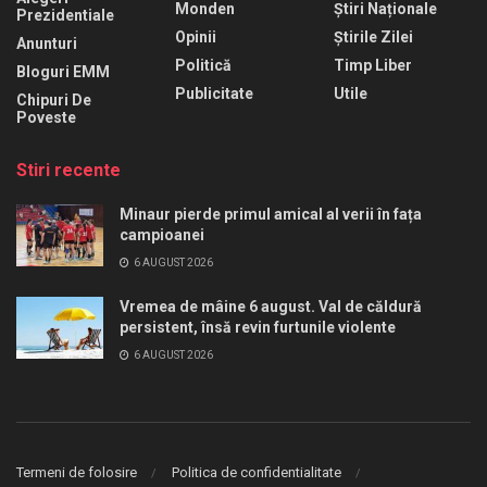
Monden
Știri Naționale
Prezidentiale
Opinii
Știrile Zilei
Anunturi
Politică
Timp Liber
Bloguri EMM
Publicitate
Utile
Chipuri De
Poveste
Stiri recente
Minaur pierde primul amical al verii în fața
campioanei
6 AUGUST 2026
Vremea de mâine 6 august. Val de căldură
persistent, însă revin furtunile violente
6 AUGUST 2026
Termeni de folosire
Politica de confidentialitate