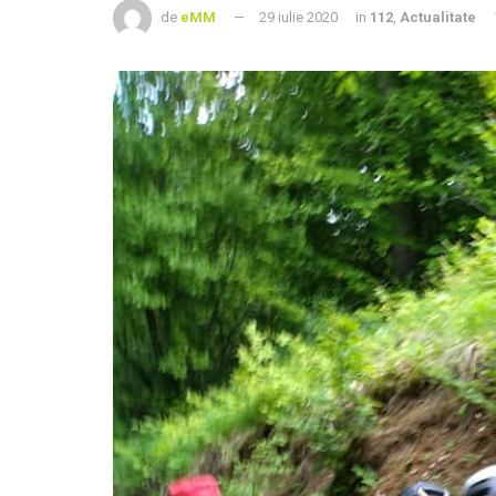
de
eMM
29 iulie 2020
in
112
,
Actualitate