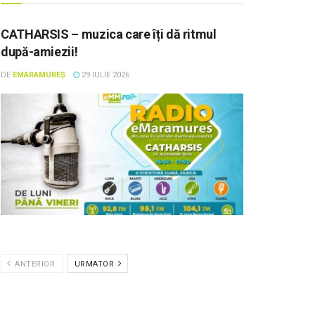
CATHARSIS – muzica care îți dă ritmul
după-amiezii!
DE
EMARAMUREȘ
29 IULIE 2026
ANTERIOR
URMATOR