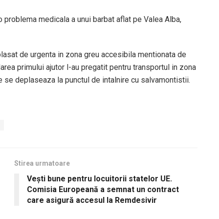
 o problema medicala a unui barbat aflat pe Valea Alba,
t de urgenta in zona greu accesibila mentionata de
rea primului ajutor l-au pregatit pentru transportul in zona
e se deplaseaza la punctul de intalnire cu salvamontistii.
Stirea urmatoare
Vești bune pentru locuitorii statelor UE.
Comisia Europeană a semnat un contract
care asigură accesul la Remdesivir