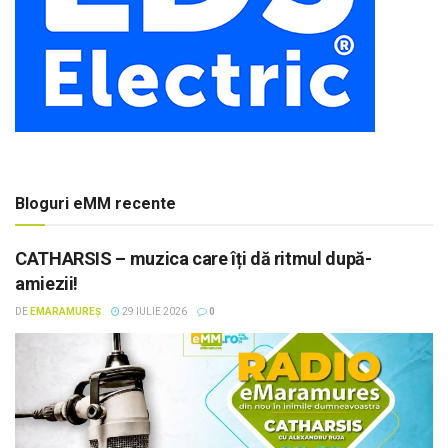
Bloguri eMM recente
CATHARSIS – muzica care îți dă ritmul după-
amiezii!
DE
EMARAMUREȘ
29 IULIE 2026
0