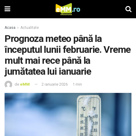
Acasa
Actualitate
Prognoza meteo până la
începutul lunii februarie. Vreme
mult mai rece până la
jumătatea lui ianuarie
de
eMM
2 ianuarie 2026
1 min