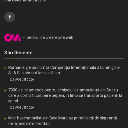
office@emaramures.ro
– Servicii de creare site web
Stiri Recente
România, pe podium la Competiția Internațională a Lunetiștilor.
S.I.A.S. a obținut locul al II-lea
8 AUGUST 2026
7000 de lei amendă pentru echipajul de ambulanță din Bacău
care a oprit să cumpere pepeni, în timp ce transporta pacienți la
spital
8 AUGUST 2026
Micii baschetbaliști din Baia Mare au primit lecții de siguranță
de la jandarmii montani