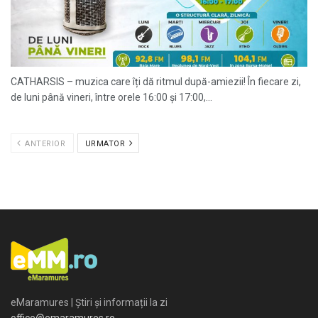
CATHARSIS – muzica care îți dă ritmul după-amiezii! În fiecare zi,
de luni până vineri, între orele 16:00 și 17:00,...
ANTERIOR
URMATOR
eMaramures | Știri și informații la zi