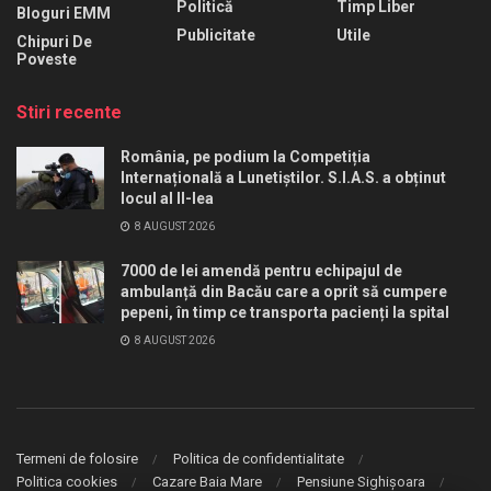
Politică
Timp Liber
Bloguri EMM
Publicitate
Utile
Chipuri De
Poveste
Stiri recente
România, pe podium la Competiția
Internațională a Lunetiștilor. S.I.A.S. a obținut
locul al II-lea
8 AUGUST 2026
7000 de lei amendă pentru echipajul de
ambulanță din Bacău care a oprit să cumpere
pepeni, în timp ce transporta pacienți la spital
8 AUGUST 2026
Termeni de folosire
Politica de confidentialitate
Politica cookies
Cazare Baia Mare
Pensiune Sighișoara