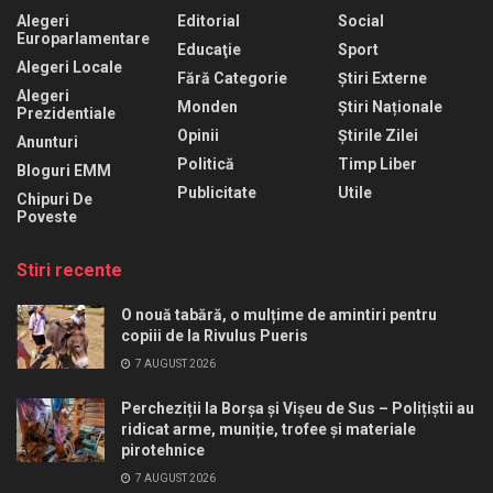
Alegeri
Editorial
Social
Europarlamentare
Educaţie
Sport
Alegeri Locale
Fără Categorie
Știri Externe
Alegeri
Monden
Știri Naționale
Prezidentiale
Opinii
Știrile Zilei
Anunturi
Politică
Timp Liber
Bloguri EMM
Publicitate
Utile
Chipuri De
Poveste
Stiri recente
O nouă tabără, o mulțime de amintiri pentru
copiii de la Rivulus Pueris
7 AUGUST 2026
Percheziții la Borșa și Vișeu de Sus – Polițiștii au
ridicat arme, muniție, trofee și materiale
pirotehnice
7 AUGUST 2026