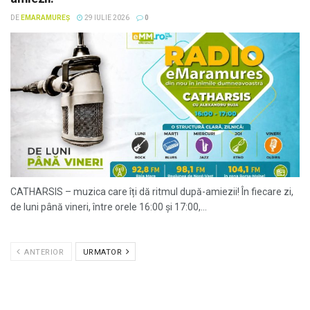
DE
EMARAMUREȘ
29 IULIE 2026
0
CATHARSIS – muzica care îți dă ritmul după-amiezii! În fiecare zi,
de luni până vineri, între orele 16:00 și 17:00,...
ANTERIOR
URMATOR