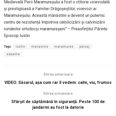
Medievală Perii Maramureșului a fost o ctitorie voievodală
și prestigioasă a Familiei Drăgoșeștilor, voievozi ai
Maramureșului. Această mănăstire a devenit un puternic
centru de rezistență împotriva catolicizării și calvinizării
românilor ortodocși maramureșeni”.– Preasfințitul Părinte
Episcop Iustin
Tags:
iustin
manastire
maramures
peisaj
sapanta
Stirea anterioara
VIDEO: Săsarul, așa cum rar îl vedem: calm, viu, frumos
Stirea urmatoare
Sfârșit de săptămână în siguranță. Peste 100 de
jandarmi au fost la datorie