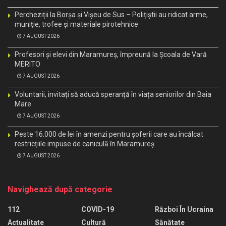
Percheziții la Borșa și Vișeu de Sus – Polițiștii au ridicat arme,
muniție, trofee și materiale pirotehnice
7 AUGUST 2026
Profesori și elevi din Maramureș, împreună la Școala de Vară
MERITO
7 AUGUST 2026
Voluntarii, invitați să aducă speranță în viața seniorilor din Baia
Mare
7 AUGUST 2026
Peste 16.000 de lei în amenzi pentru șoferii care au încălcat
restricțiile impuse de caniculă în Maramureș
7 AUGUST 2026
Navighează după categorie
112
COVID-19
Război În Ucraina
Actualitate
Cultură
Sănătate