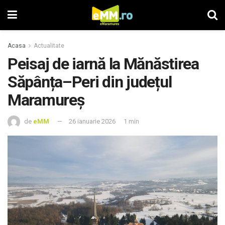
Acasa
Actualitate
Peisaj de iarnă la Mănăstirea
Săpânța–Peri din județul
Maramureș
de
eMM
26 ianuarie 2026
1 min